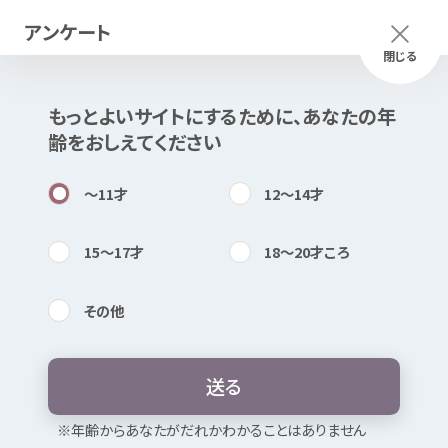
アンケート
メニュー
ふりがな
つかいかた
閉じる
もっとよいサイトにするために、あなたの
年
齢
をおしえてください
知
困
居場所
〜11
才
12〜14
才
15〜17
才
18〜20
才
ころ
ワンコインでできるコンビニ
食材
レシピ
その
他
内検索
気持
【
食欲
がない
時
に】
野菜
ジュースの
冷製
スープ
送
る
お
気
に
入
り
食事
※
年
齢
からあなたがだれかわかることはありません