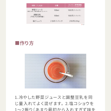
■
作
り
方
1.
冷
やした
野菜
ジュースと
調整
豆乳
を
同
じ
量
入
れてよく
混
ぜます。 2.
塩
コショウを
1～2
振
り（あまり
最初
から
入
れすぎず
味
を