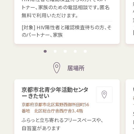
トナー、
家族
のための
電話
相談
です。
匿名
無料
で
利用
いただけます。
[
対象
] HIV
陽性
者
と
確認
検査
待
ちの
方
、そ
のパートナー、
家族
居場所
京都市
北
青少年
活動
センタ
ー きたせい
京都府
京都市
北区
紫野
西
御所
田町
56
番地
北
区
総合
庁舎
西
庁舎
3、4
階
ふらっと
立
ち
寄
れるフリースペースや、
自習
室
があります