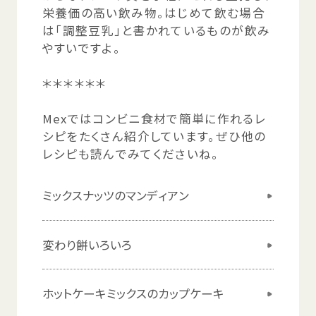
栄養価
の
高
い
飲
み
物
。はじめて
飲
む
場合
は「
調整
豆乳
」と
書
かれているものが
飲
み
やすいですよ。
＊＊＊＊＊＊
Mexではコンビニ
食材
で
簡単
に
作
れるレ
シピをたくさん
紹介
しています。ぜひ
他
の
レシピも
読
んでみてくださいね。
ミックスナッツのマンディアン
変
わり
餅
いろいろ
ホットケーキミックスのカップケーキ