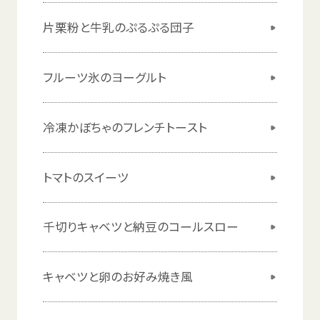
片栗粉
と
牛乳
のぷるぷる
団子
フルーツ
氷
のヨーグルト
冷凍
かぼちゃのフレンチトースト
トマトのスイーツ
千切
りキャベツと
納豆
のコールスロー
キャベツと
卵
のお
好
み
焼
き
風