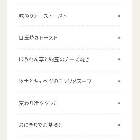
味
のりチーズトースト
目玉焼
きトースト
ほうれん
草
と
納豆
のチーズ
焼
き
ツナとキャベツのコンソメスープ
変
わり
冷
ややっこ
おにぎりでお
茶漬
け