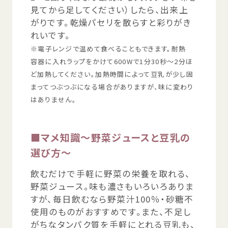
見
てから
足
してください）したら、
出来上
がりです。
乾燥
パセリを
散
らすと
彩
りがき
れいです。
※
電子
レンジで
温
めて
食
べることもできます。
耐熱
容器
に
入
れラップをかけて600Wで1
分
30
秒
～2
分
ほ
ど
加熱
してください。
加熱
時間
によって
豆乳
が
少
し
固
まってつぶつぶになる
場合
がありますが、
味
に
変
わり
はありません。
■マメ
知識
～
野菜
ジュースと
豆乳
の
選
び
方
～
飲
むだけで
手軽
に
野菜
の
栄養
を
取
れる、
野菜
ジュース。
味
も
濃
さもいろいろありま
すが、
毎日
飲
むなら
野菜
汁
100％・
砂糖
不
使用
のものがおすすめです。また、
不足
し
がちなタンパク
質
を
手軽
にとれる
豆乳
も、