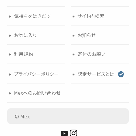
気持
ちをはきだす
サイト
内検索
お
気
に
入
り
お
知
らせ
利用規約
寄付
のお
願
い
プライバシーポリシー
認定
サービスとは
Mexへのお
問
い
合
わせ
© Mex