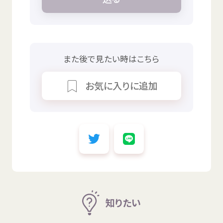
また
後
で
見
たい
時
はこちら
お
気
に
入
りに
追加
知
りたい