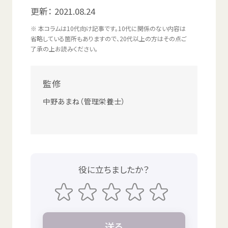
更新：
2021.08.24
※
本
コラムは
10代向
け
記事
です。
10代
に
関係
のない
内容
は
省略
している
箇所
もありますので、
20代以上
の
方
はその
点
ご
了承
の
上
お
読
みください。
監修
中野
あまね（
管理
栄養士
）
役
に
立
ちましたか？
送
る