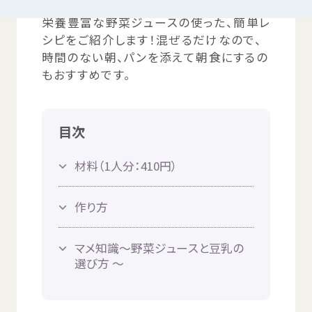
栄養
豊富
な
野菜
ジュースの
使
った、
簡単
レ
シピをご
紹介
します！
混
ぜるだけなので、
つかいかた
サイトについて
時間
のない
朝
、パンを
添
えて
朝食
にするの
もおすすめです。
気持
ちをはきだす
サイト
内検索
目次
お
気
に
入
り
お
知
らせ
材料
（1
人
分
：410
円
）
利用規約
寄付
のお
願
い
作
り
方
プライバシーポリシー
認定
サービスとは
マメ
知識
～
野菜
ジュースと
豆乳
の
選
び
方
～
Mexへのお
問
い
合
わせ