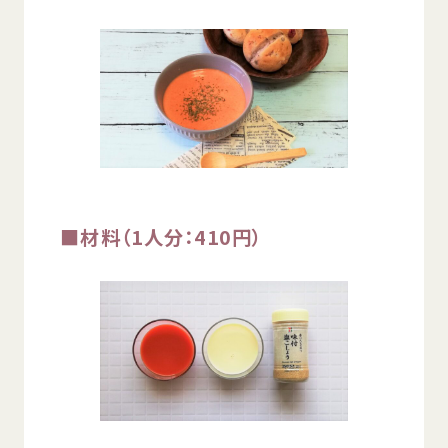
© Mex
■
材料
（1
人
分
：410
円
）