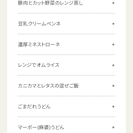
豚肉
とカット
野菜
のレンジ
蒸
し
豆乳
クリームペンネ
濃厚
ミネストローネ
レンジでオムライス
カニカマとレタスの
混
ぜご
飯
ごまだれうどん
マーボー(
麻婆
)うどん