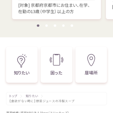
[
対象
]
京都府
京都市
にお
住
まい、
在学
、
在勤
の13
歳
（
中学生
）
以上
の
方
知
りたい
困
った
居場所
トップ
知りたい
【食欲がない時に】野菜ジュースの冷製スープ
運営組織
：
認定
NPO
法人
3keys（スリーキーズ）