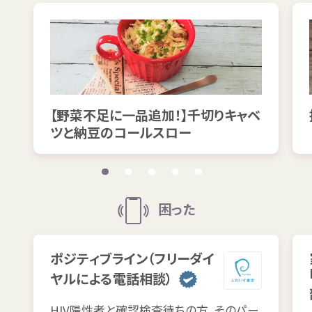
【
野菜不足
に
一品
追加
！】
千切
りキャベ
ツと
納豆
のコールスロー
困
った
ポジティブライン（フリーダイ
ヤルによる
電話
相談
）
HIV
陽性
者
と
確認
検査
待
ちの
方
、そのパー