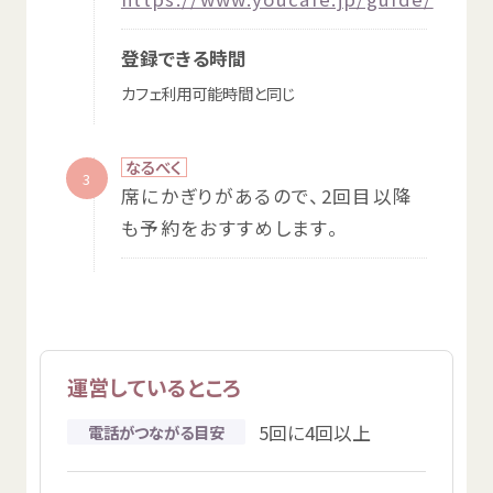
登録
できる
時間
カフェ
利用
可能
時間
と
同
じ
なるべく
3
席
にかぎりがあるので、2
回
目
以降
も
予約
をおすすめします。
運営
しているところ
5
回
に4
回以上
電話
がつながる
目安