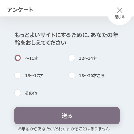
アンケート
メニュー
ふりがな
つかいかた
閉じる
もっとよいサイトにするために、あなたの
年
齢
をおしえてください
知
困
居場所
〜11
才
12〜14
才
15〜17
才
18〜20
才
ころ
女
の
子
のためのカフェ ゆうカフ
その
他
ェ
内検索
気持
送
る
どんなところ？
お
気
に
入
り
※
年
齢
からあなたがだれかわかることはありません
ひとりでのんびりスマホを
見
る、
本
を
読
む、