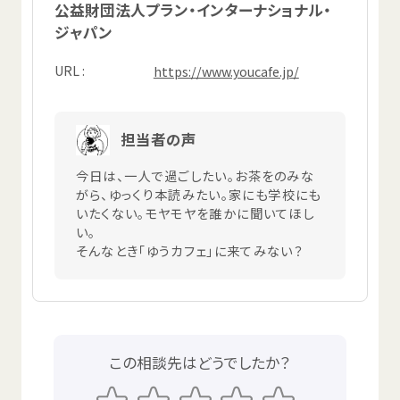
公益
財団
法人
プラン・インターナショナル・
ジャパン
URL
https://www.youcafe.jp/
担当者
の
声
今日
は、
一人
で
過
ごしたい。お
茶
をのみな
がら、ゆっくり
本読
みたい。
家
にも
学校
にも
いたくない。モヤモヤを
誰
かに
聞
いてほし
い。
そんなとき「ゆうカフェ」に
来
てみない？
この
相談先
はどうでしたか？