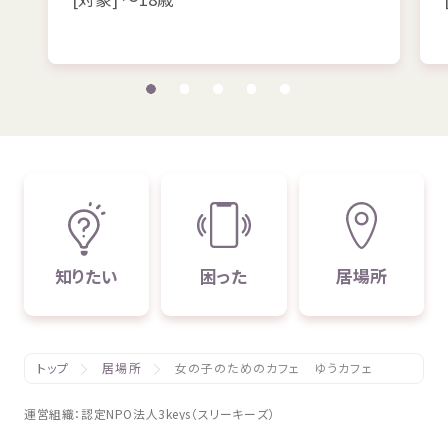
知
りたい
困
った
居場所
トップ
居場所
女の子のためのカフェ ゆうカフェ
運営組織
：
認定
NPO
法人
3keys（スリーキーズ）