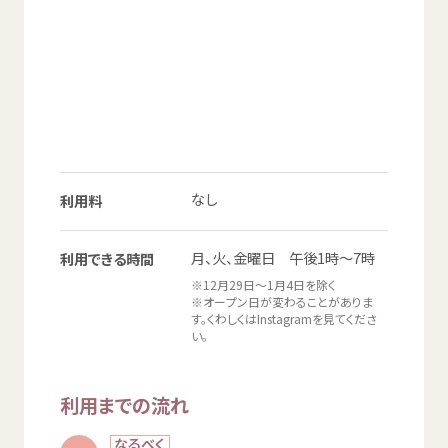
なし
利用料
月
、
火
、
金曜日
午後
1
時
～7
時
利用
できる
時間
※12
月
29
日
～1
月
4日
を
除
く
※オープン
日
が
変
わることがありま
す。くわしくは
Instagram
を
見
てくださ
い。
利用
までの
流
れ
なるべく