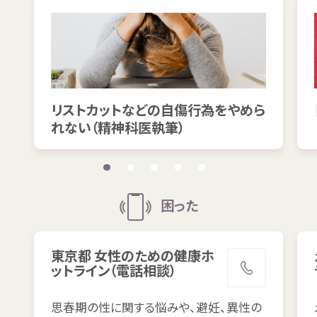
リストカットなどの
自傷
行為
をやめら
れない（
精神科医
執筆
）
困
った
東京都
女性
のための
健康
ホ
ットライン（
電話
相談
）
思春期
の
性
に
関
する
悩
みや、
避妊
、
異性
の