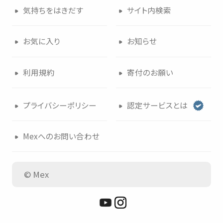
気持
ちをはきだす
サイト
内検索
お
気
に
入
り
お
知
らせ
利用規約
寄付
のお
願
い
プライバシーポリシー
認定
サービスとは
Mexへのお
問
い
合
わせ
© Mex