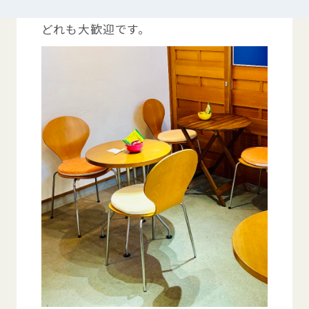
勉強
に
集中
する、
友達
とおしゃべりする、
どれも
大歓迎
です。
つかいかた
サイトについて
気持
ちをはきだす
サイト
内検索
お
気
に
入
り
お
知
らせ
利用規約
寄付
のお
願
い
プライバシーポリシー
認定
サービスとは
Mexへのお
問
い
合
わせ