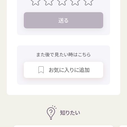
送
る
また
後
で
見
たい
時
はこちら
お
気
に
入
りに
追加
知
りたい