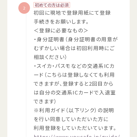
初
めての
方
は
必須
2
初回
に
現地
で
登録
用紙
にて
登録
手続
きをお
願
いします。
＜
登録
に
必要
なもの＞
・
身分
証明書
（
身分
証明書
の
用意
が
むずかしい
場合
は
初回
利用
時
にご
相談
ください）
・スイカ・パスモなどの
交通
系
ICカ
ード（こちらは
登録
しなくても
利用
できますが、
登録
すると2
回
目
から
は
自分
の
交通
系
ICカードで
入退室
できます）
※
利用
ガイド（
以下
リンク）の
説明
を
行
い
同意
していただいた
方
に
利用
登録
をしていただいています。
https://www.youcafe.jp/guide/