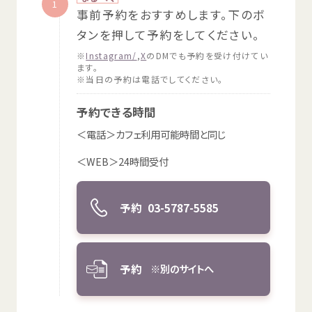
1
事前
予約
をおすすめします。
下
のボ
タンを
押
して
予約
をしてください。
※
Instagram/
,
X
のDMでも
予約
を
受
け
付
けてい
ます。
※
当日
の
予約
は
電話
でしてください。
予約
できる
時間
＜
電話
＞カフェ
利用
可能
時間
と
同
じ
＜WEB＞24
時間
受付
予約
03-5787-5585
予約
※
別
のサイトへ