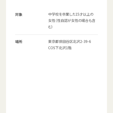
© Mex
中学校
を
卒業
した15
才
以上
の
対象
女性
（
性
自認
が
女性
の
場合
も
含
む）
東京都
世田谷区
北沢
2-39-6
場所
COS
下北沢
1
階