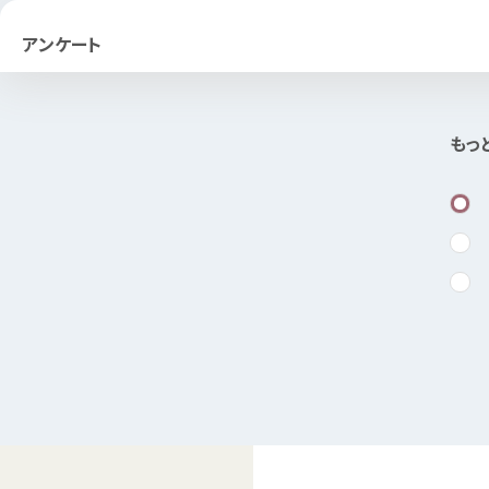
アンケート
もっ