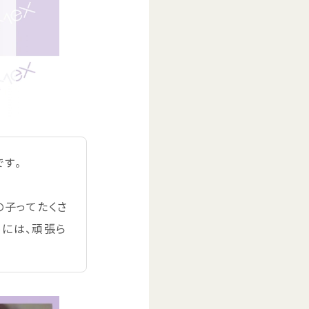
す。
の
子
ってたくさ
には、
頑張
ら