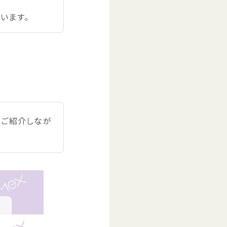
います。
をご
紹介
しなが