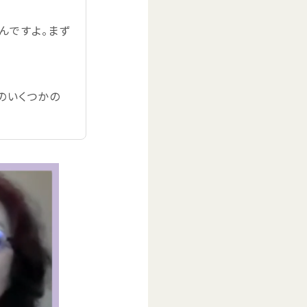
んですよ。まず
のいくつかの