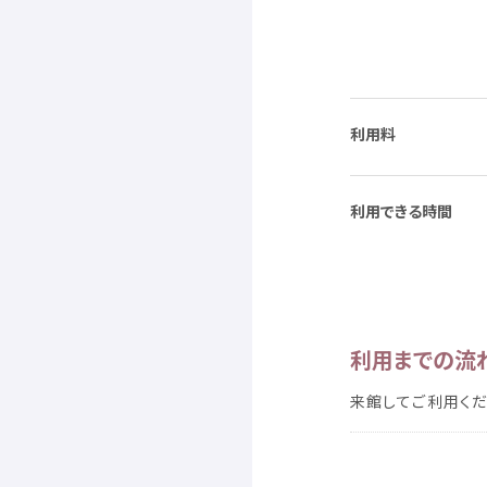
利用料
利用
できる
時間
利用
までの
流
来館
してご
利用
くだ