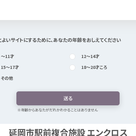
知
りたい
とよいサイトにするために、あなたの
年
齢
をおしえてください
このページは
公開情報
をもとに
Mexで
作成
しました
〜11
才
12〜14
才
15〜17
才
18〜20
才
ころ
その
他
送
る
※
年
齢
からあなたがだれかわかることはありません
延岡市
駅前
複合
施設
エンクロス