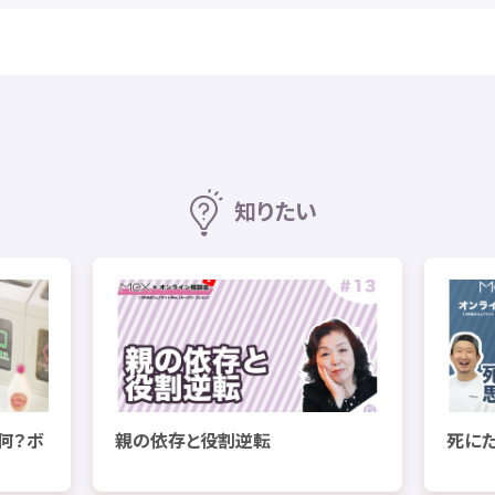
知
りたい
何
？ボ
親
の
依存
と
役割
逆転
死
に