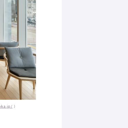
oka.jp/
）