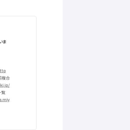
いま
ttp
前
複合
i.jp/
一覧
a.miy