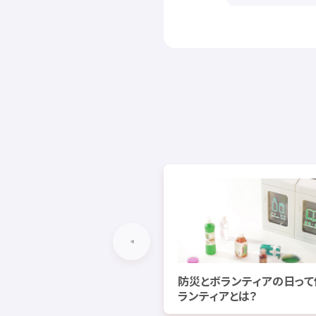
防災
とボランティアの
日
って
ランティアとは？