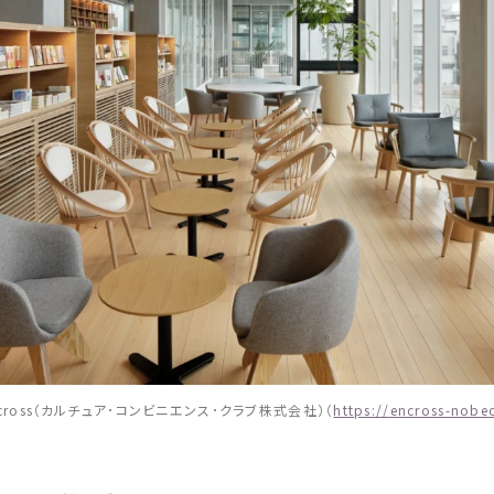
cross
（カルチュア･コンビニエンス･クラブ
株式
会社
）（
https://encross-nobe