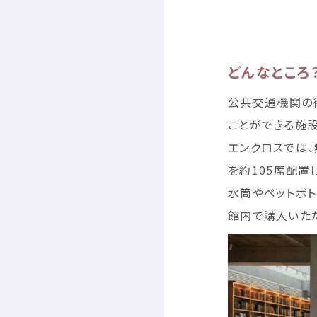
どんなところ
公共
交通
機関
の
ことができる
施
エンクロスでは、
を
約
105
席
配置
水筒
やペットボト
館内
で
購入
いた