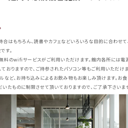
？
待合
はもちろん、
読書
やカフェなどいろいろな
目的
に
合
わせて
設
です。
無料
の
wifi
サービスがご
利用
いただけます。
館内
各所
には
電
しておりますので、ご
持参
されたパソコン
等
もご
利用
いただけま
ルなど、お
持
ち
込
みによるお
飲
み
物
もお
楽
しみ
頂
けます。お
食
だいたものに
制限
させて
頂
いておりますので、ご
了承
下
さいま