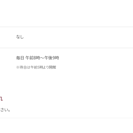
なし
毎日
午前
8
時
～
午後
9
時
※
待合
は
午前
5
時
より
開館
れ
さい。