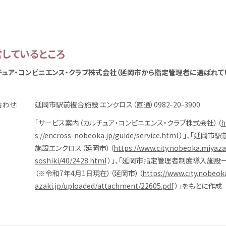
営
しているところ
チュア・コンビニエンス・クラブ
株式
会社
（
延岡市
から
指定
管理者
に
選
ばれて
合
わせ
延岡市
駅前
複合
施設
エンクロス（
直通
）0982-20-3900
「サービス
案内
（カルチュア・コンビニエンス・クラブ
株式
会社
）（
h
s://encross-nobeoka.jp/guide/service.html
）」、「
延岡市
駅
施設
エンクロス（
延岡市
）（
https://www.city.nobeoka.miyazak
soshiki/40/2428.html
）」、「
延岡市
指定
管理者
制度
導入
施設
（※
令和
7
年
4
月
1
日
現在
）（
延岡市
）（
https://www.city.nobeok
azaki.jp/uploaded/attachment/22605.pdf
）」をもとに
作成