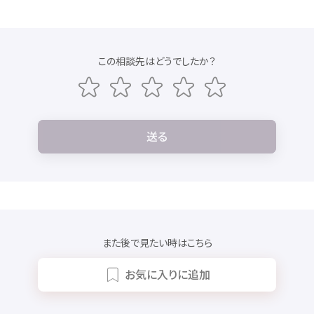
この
相談先
はどうでしたか？
送
る
また
後
で
見
たい
時
はこちら
お
気
に
入
りに
追加