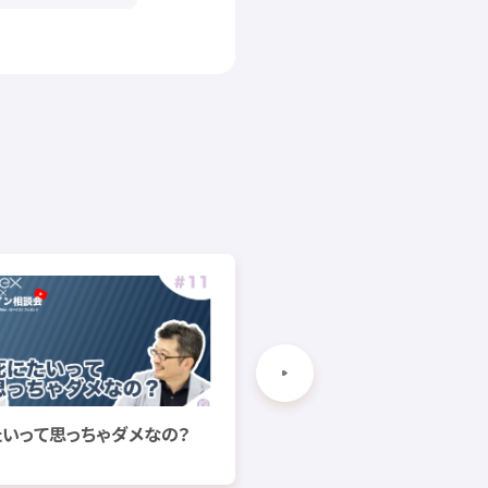
たいって
思
っちゃダメなの？
言