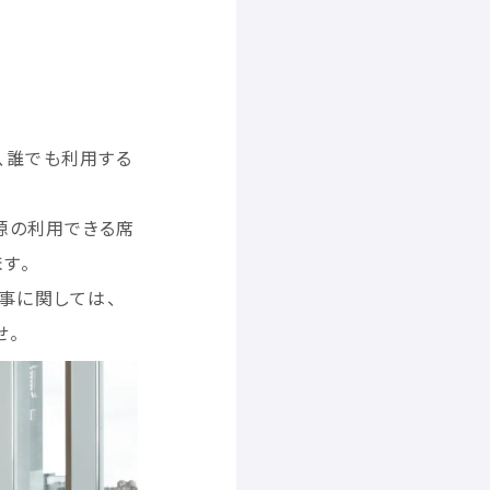
、
誰
でも
利用
する
源
の
利用
できる
席
す。
事
に
関
しては、
せ。