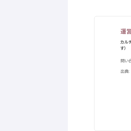
運
カル
す）
問
い
出典