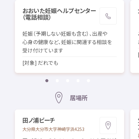
おおいた
妊娠
ヘルプセンター
（
電話
相談
）
妊娠
（
予期
しない
妊娠
も
含
む）、
出産
や
心身
の
健康
など、
妊娠
に
関連
する
相談
を
受
け
付
けています
[
対象
] だれでも
居場所
田
ノ
浦
ビーチ
大分県
大分市
大字
神崎
字
浜
4253