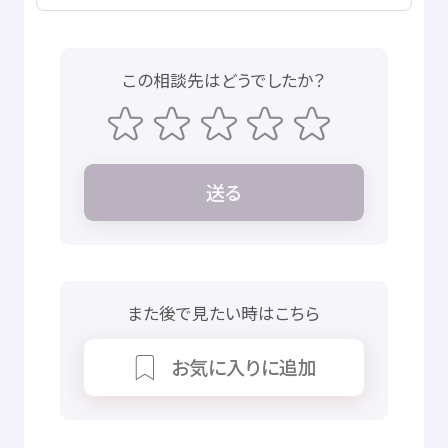
この
相談先
はどうでしたか？
送
る
また
後
で
見
たい
時
はこちら
お
気
に
入
りに
追加