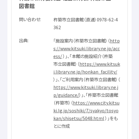
図書館
問
い
合
わせ
杵築
市立
図書館
（
直通
）0978-62-4
362
出典
「
施設
案内
（
杵築
市立
図書館
）（
http
s://www.kitsuki.library.ne.jp/acc
ess/
）」、「
本館
の
施設
紹介
（
杵築
市立
図書館
）（
https://www.kitsuk
i.library.ne.jp/honkan_facility/
）」、「ご
利用
案内
（
杵築
市立
図書館
）（
https://www.kitsuki.library.ne.j
p/guidance/
）」、「
杵築
市立
図書館
（
杵築市
）（
https://www.city.kitsu
ki.lg.jp/soshiki/7/syakyo/tosyo
kan/shisetsu/5048.html
）」をも
とに
作成