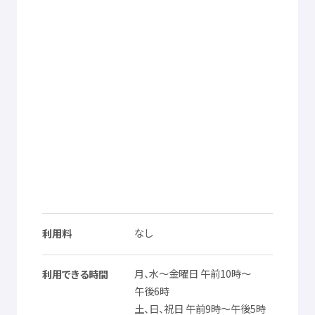
なし
利用料
月
、
水
～
金曜日
午前
10
時
～
利用
できる
時間
午後
6
時
土
、
日
、
祝日
午前
9
時
～
午後
5
時