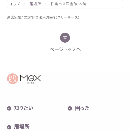
トップ
居場所
杵築市立図書館 本館
運営組織
：
認定
NPO
法人
3keys（スリーキーズ）
ページトップへ
知
りたい
困
った
居場所