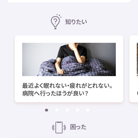
知
りたい
最近
よく
眠
れない・
疲
れがとれない。
病院
へ
行
ったほうが
良
い？
困
った