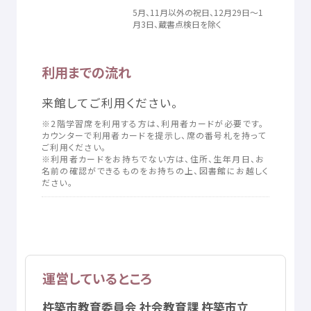
5
月
、11
月
以外
の
祝日
、12
月
29
日
～1
月
3
日
、
蔵書
点検
日
を
除
く
利用
までの
流
れ
来館
してご
利用
ください。
※2
階
学習席
を
利用
する
方
は、
利用者
カードが
必要
です。
カウンターで
利用者
カードを
提示
し、
席
の
番号札
を
持
って
ご
利用
ください。
※
利用者
カードをお
持
ちでない
方
は、
住所
、
生年
月日
、お
名前
の
確認
ができるものをお
持
ちの
上
、
図書館
にお
越
しく
ださい。
運営
しているところ
杵築市
教育
委員会
社会
教育
課
杵築
市立