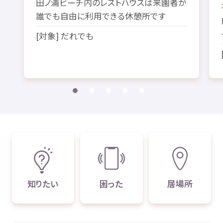
田
ノ
浦
ビーチ
内
のレストハウスは
来園者
が
誰
でも
自由
に
利用
できる
休憩所
です
[
対象
] だれでも
知
りたい
困
った
居場所