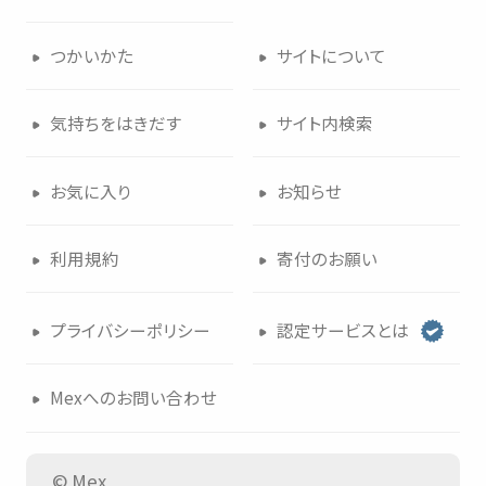
つかいかた
サイトについて
気持
ちをはきだす
サイト
内検索
お
気
に
入
り
お
知
らせ
利用規約
寄付
のお
願
い
プライバシーポリシー
認定
サービスとは
Mexへのお
問
い
合
わせ
© Mex