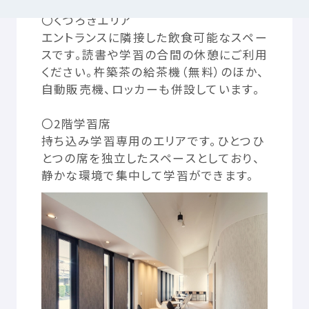
〇くつろぎエリア
エントランスに
隣接
した
飲食
可能
なスペー
つかいかた
サイトについて
スです。
読書
や
学習
の
合間
の
休憩
にご
利用
ください。
杵築
茶
の
給茶機
（
無料
）のほか、
自動販売機
、ロッカーも
併設
しています。
気持
ちをはきだす
サイト
内検索
〇2
階
学習席
お
気
に
入
り
お
知
らせ
持
ち
込
み
学習
専用
のエリアです。ひとつひ
とつの
席
を
独立
したスペースとしており、
静
かな
環境
で
集中
して
学習
ができます。
利用規約
寄付
のお
願
い
プライバシーポリシー
認定
サービスとは
Mexへのお
問
い
合
わせ