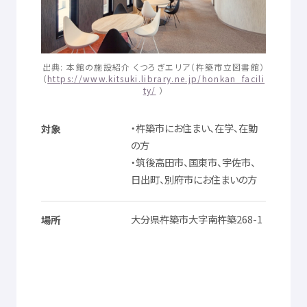
© Mex
出典
:
本館
の
施設
紹介
くつろぎエリア（
杵築
市立
図書館
）
（
https://www.kitsuki.library.ne.jp/honkan_facili
ty/
）
・
杵築市
にお
住
まい、
在学
、
在勤
対象
の
方
・
筑後
高田市
、
国東市
、
宇佐市
、
日出町
、
別府市
にお
住
まいの
方
大分県
杵築市
大字
南杵築
268-1
場所