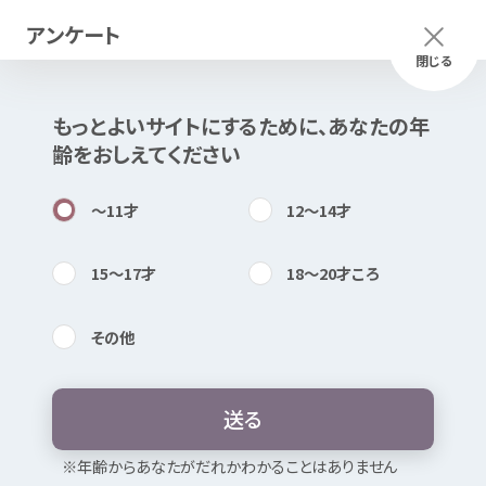
アンケート
メニュー
ふりがな
つかいかた
閉じる
もっとよいサイトにするために、あなたの
年
このページは
公開情報
をもとに
齢
をおしえてください
Mexで
作成
しました
知
困
居場所
〜11
才
12〜14
才
15〜17
才
18〜20
才
ころ
その
他
内検索
気持
杵築
市立
図書館
本館
送
る
お
気
に
入
り
※
年
齢
からあなたがだれかわかることはありません
どんなところ？