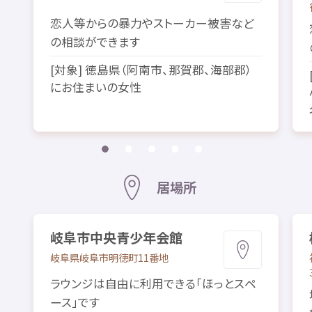
恋人
等
からの
暴力
やストーカー
被害
など
の
相談
ができます
[
対象
]
徳島県
（
阿南市
、
那賀郡
、
海部郡
）
にお
住
まいの
女性
居場所
岐阜市
中央
青少年
会館
岐阜県
岐阜市
明徳町
11
番地
ラウンジは
自由
に
利用
できる「ほっとスペ
ース」です