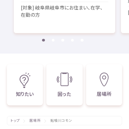
[
対象
]
岐阜県
岐阜市
にお
住
まい、
在学
、
在勤
の
方
知
りたい
困
った
居場所
トップ
居場所
鮎喰川コモン