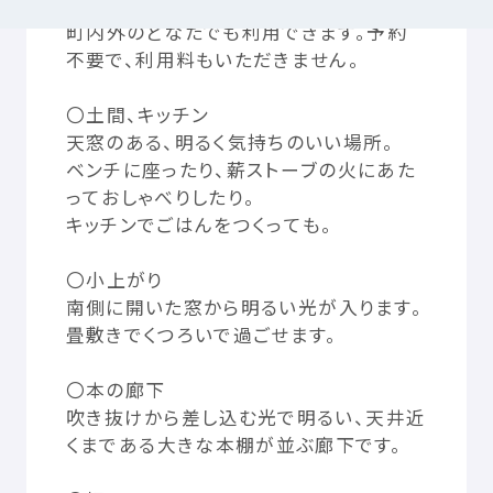
町内
外
のどなたでも
利用
できます。
予約
不要
で、
利用
料
もいただきません。
つかいかた
サイトについて
〇
土間
、キッチン
天窓
のある、
明
るく
気持
ちのいい
場所
。
気持
ちをはきだす
サイト
内検索
ベンチに
座
ったり、
薪
ストーブの
火
にあた
っておしゃべりしたり。
お
気
に
入
り
お
知
らせ
キッチンでごはんをつくっても。
〇
小
上
がり
利用規約
寄付
のお
願
い
南側
に
開
いた
窓
から
明
るい
光
が
入
ります。
畳敷
きでくつろいで
過
ごせます。
プライバシーポリシー
認定
サービスとは
〇
本
の
廊下
吹
き
抜
けから
差
し
込
む
光
で
明
るい、
天井
近
Mexへのお
問
い
合
わせ
くまである
大
きな
本棚
が
並
ぶ
廊下
です。