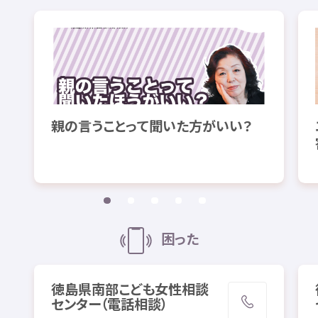
親
の
言
うことって
聞
いた
方
がいい？
困
った
徳島県
南部
こども
女性
相談
センター（
電話
相談
）