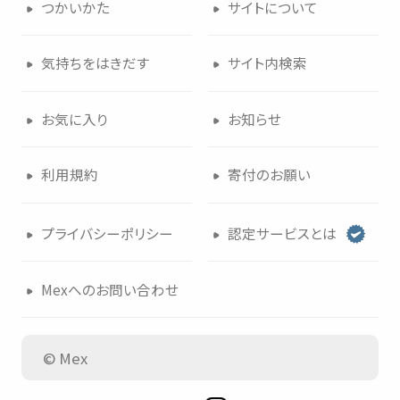
つかいかた
サイトについて
気持
ちをはきだす
サイト
内検索
お
気
に
入
り
お
知
らせ
利用規約
寄付
のお
願
い
プライバシーポリシー
認定
サービスとは
Mexへのお
問
い
合
わせ
© Mex