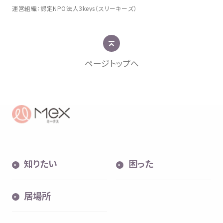
運営組織
：
認定
NPO
法人
3keys（スリーキーズ）
ページトップへ
知
りたい
困
った
居場所