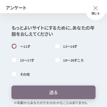
アンケート
メニュー
ふりがな
つかいかた
閉じる
もっとよいサイトにするために、あなたの
年
このページは
公開情報
をもとに
齢
をおしえてください
Mexで
作成
しました
知
困
居場所
〜11
才
12〜14
才
15〜17
才
18〜20
才
ころ
その
他
内検索
気持
鮎喰
川
コモン
送
る
お
気
に
入
り
※
年
齢
からあなたがだれかわかることはありません
どんなところ？