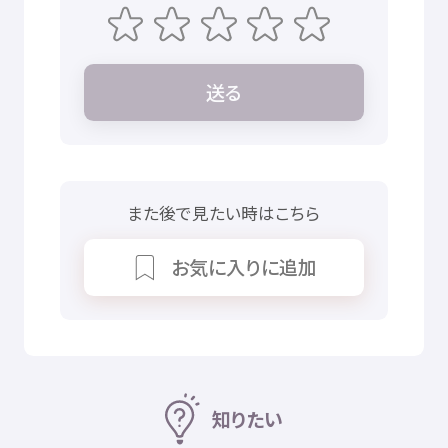
送
る
また
後
で
見
たい
時
はこちら
お
気
に
入
りに
追加
知
りたい