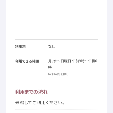
なし
利用料
月
、
水
～
日曜日
午前
9
時
～
午後
6
利用
できる
時間
時
年末
年始
を
除
く
利用
までの
流
れ
来館
してご
利用
ください。