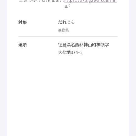
出典
:
利用
する（
神山町
）（
https://akuigawa.com/inf
o
）
だれでも
対象
徳島県
徳島県
名西郡
神山町
神領
字
場所
大埜地
374-1