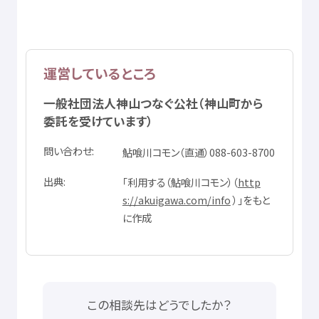
運営
しているところ
一般
社団
法人
神山
つなぐ
公社
（
神山町
から
委託
を
受
けています）
問
い
合
わせ
鮎喰
川
コモン（
直通
）088-603-8700
出典
「
利用
する（
鮎喰
川
コモン）（
http
s://akuigawa.com/info
）」をもと
に
作成
この
相談先
はどうでしたか？