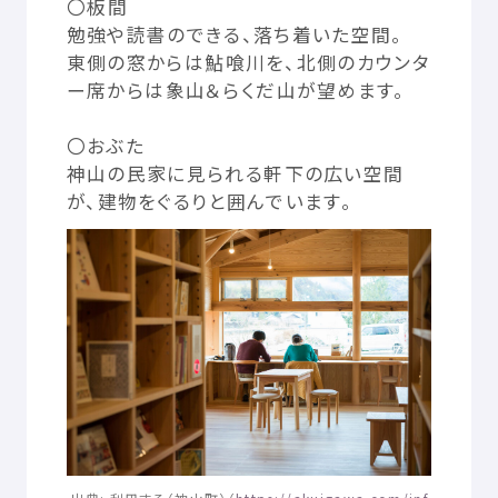
〇
板間
© Mex
勉強
や
読書
のできる、
落
ち
着
いた
空間
。
東側
の
窓
からは
鮎喰
川
を、
北側
のカウンタ
ー
席
からは
象山
＆らくだ
山
が
望
めます。
〇おぶた
神山
の
民家
に
見
られる
軒下
の
広
い
空間
が、
建物
をぐるりと
囲
んでいます。