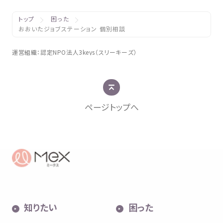
トップ
困った
おおいたジョブステーション 個別相談
運営組織
：
認定
NPO
法人
3keys（スリーキーズ）
ページトップへ
知
りたい
困
った