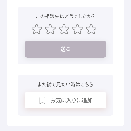
この
相談先
はどうでしたか？
送
る
また
後
で
見
たい
時
はこちら
お
気
に
入
りに
追加