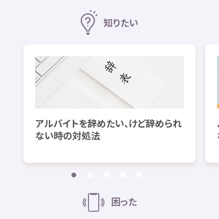
知
りたい
アルバイトを
辞
めたい、けど
辞
められ
ない
時
の
対処法
困
った