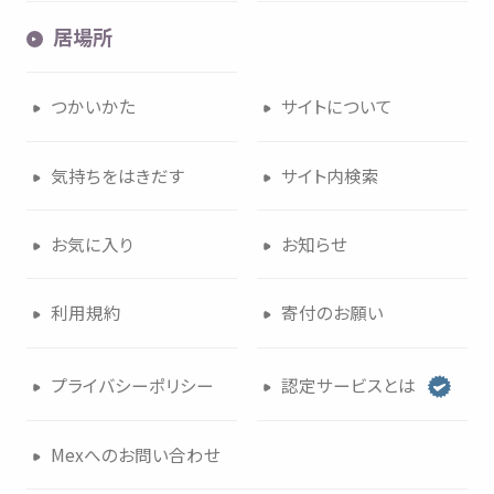
居場所
つかいかた
サイトについて
気持
ちをはきだす
サイト
内検索
お
気
に
入
り
お
知
らせ
利用規約
寄付
のお
願
い
プライバシーポリシー
認定
サービスとは
Mexへのお
問
い
合
わせ