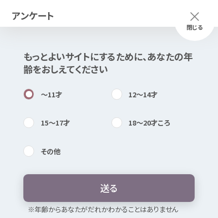
アンケート
メニュー
ふりがな
つかいかた
閉じる
もっとよいサイトにするために、あなたの
年
このページは
公開情報
をもとに
齢
をおしえてください
Mexで
作成
しました
知
困
居場所
〜11
才
12〜14
才
15〜17
才
18〜20
才
ころ
その
他
内検索
気持
おおいたジョブステーション
個別
相談
送
る
お
気
に
入
り
※
年
齢
からあなたがだれかわかることはありません
働
く