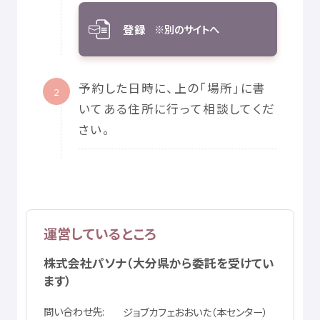
登録
※
別
のサイトへ
予約
した
日時
に、
上
の「
場所
」に
書
2
いてある
住所
に
行
って
相談
してくだ
さい。
運営
しているところ
株式
会社
パソナ（
大分県
から
委託
を
受
けてい
ます）
問
い
合
わせ
先
ジョブカフェおおいた（
本
センター）