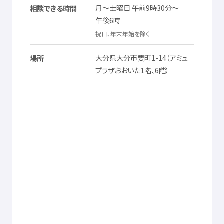
© Mex
月
～
土曜日
午前
9
時
30
分
～
相談
できる
時間
午後
6
時
祝日
、
年末
年始
を
除
く
大分県
大分市
要町
1-14（アミュ
場所
プラザおおいた1
階
、6
階
）