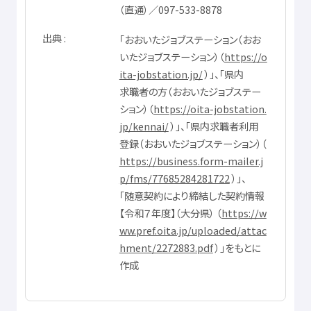
（
直通
）／097-533-8878
出典
「おおいたジョブステーション（おお
いたジョブステーション）（
https://o
ita-jobstation.jp/
）」、「
県内
求職者
の
方
（おおいたジョブステー
ション）（
https://oita-jobstation.
jp/kennai/
）」、「
県内
求職者
利用
登録
（おおいたジョブステーション）（
https://business.form-mailer.j
p/fms/77685284281722
）」、
「
随意
契約
により
締結
した
契約
情報
【
令和
７
年度
】（
大分県
） （
https://w
ww.pref.oita.jp/uploaded/attac
hment/2272883.pdf
）」をもとに
作成