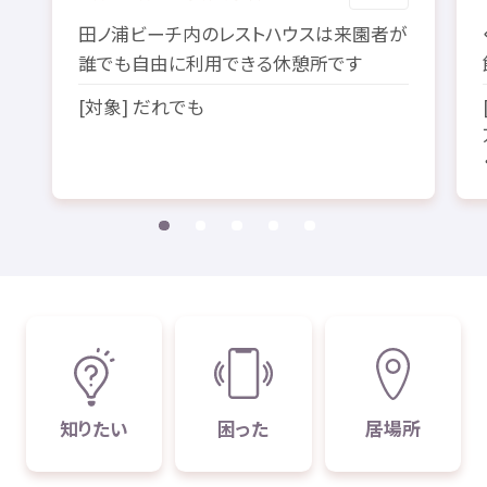
田
ノ
浦
ビーチ
内
のレストハウスは
来園者
が
誰
でも
自由
に
利用
できる
休憩所
です
[
対象
] だれでも
知
りたい
困
った
居場所