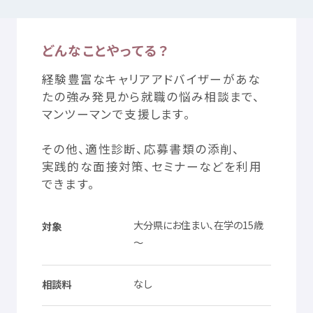
どんなことやってる？
つかいかた
サイトについて
経験
豊富
なキャリアアドバイザーがあな
気持
ちをはきだす
サイト
内検索
たの
強
み
発見
から
就職
の
悩
み
相談
まで、
マンツーマンで
支援
します。
お
気
に
入
り
お
知
らせ
その
他
、
適性
診断
、
応募
書類
の
添削
、
実践的
な
面接
対策
、セミナーなどを
利用
利用規約
寄付
のお
願
い
できます。
大分県
にお
住
まい、
在学
の15
歳
対象
プライバシーポリシー
認定
サービスとは
～
Mexへのお
問
い
合
わせ
なし
相談料