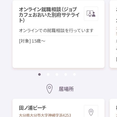
オンライン
就職
相談
（ジョブ
カフェおおいた
別府
サテライ
ト）
オンラインでの
就職
相談
を
行
っています
[
対象
] 15
歳
～
居場所
田
ノ
浦
ビーチ
大分県
大分市
大字
神崎
字
浜
4253