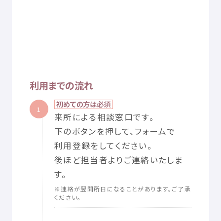
利用
までの
流
れ
初
めての
方
は
必須
1
来所
による
相談
窓口
です。
下
のボタンを
押
して、フォームで
利用
登録
をしてください。
後
ほど
担当者
よりご
連絡
いたしま
す。
※
連絡
が
翌
開所
日
になることがあります。ご
了承
ください。