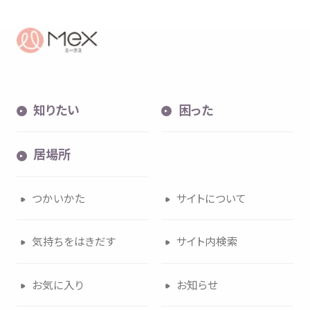
知
りたい
困
った
居場所
つかいかた
サイトについて
気持
ちをはきだす
サイト
内検索
お
気
に
入
り
お
知
らせ