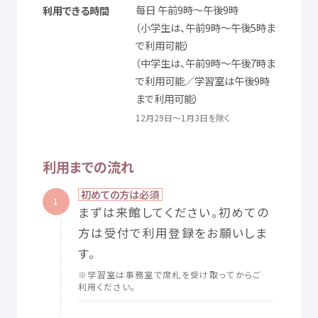
毎日
午前
9
時
～
午後
9
時
利用
できる
時間
（
小学生
は、
午前
9
時
～
午後
5
時
ま
で
利用
可能
）
（
中学生
は、
午前
9
時
～
午後
7
時
ま
で
利用
可能
／
学習
室
は
午後
9
時
まで
利用
可能
）
12
月
29
日
～1
月
3
日
を
除
く
利用
までの
流
れ
初
めての
方
は
必須
1
まずは
来館
してください。
初
めての
方
は
受付
で
利用
登録
をお
願
いしま
す。
※
学習
室
は
事務
室
で
席札
を
受
け
取
ってからご
利用
ください。