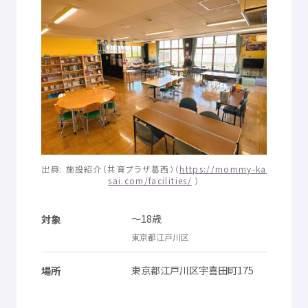
© Mex
出典
:
施設
紹介
（
共育
プラザ
葛西
）（
https://mommy-ka
sai.com/facilities/
）
～18
歳
対象
東京都
江戸川区
東京都
江戸川区
宇喜田町
175
場所