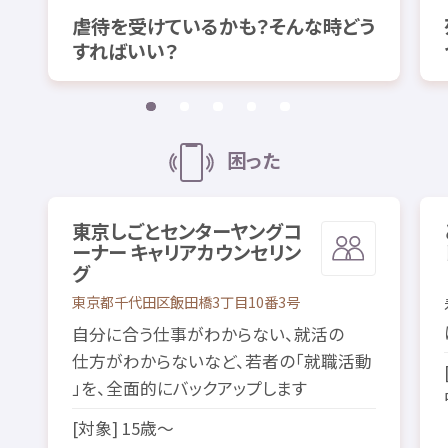
虐待
を
受
けているかも？そんな
時
どう
すればいい？
困
った
東京
しごとセンターヤングコ
ーナー キャリアカウンセリン
グ
東京都
千代田区
飯田橋
3
丁目
10
番
3
号
自分
に
合
う
仕事
がわからない、
就活
の
仕方
がわからないなど、
若者
の「
就職
活動
」を、
全面的
にバックアップします
[
対象
] 15
歳
～