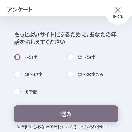
アンケート
メニュー
ふりがな
つかいかた
閉じる
もっとよいサイトにするために、あなたの
年
このページは
公開情報
をもとに
齢
をおしえてください
Mexで
作成
しました
知
困
居場所
〜11
才
12〜14
才
15〜17
才
18〜20
才
ころ
その
他
内検索
気持
共育
プラザ
葛西
送
る
お
気
に
入
り
※
年
齢
からあなたがだれかわかることはありません
どんなところ？