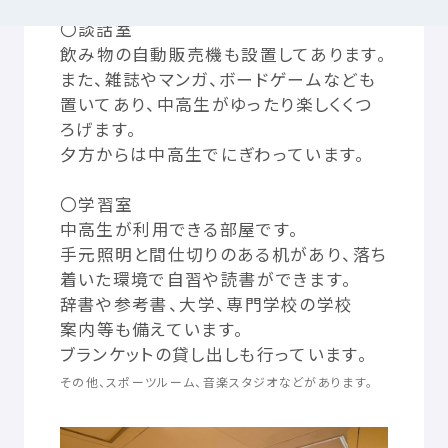
〇
談話室
飲
み
物
の
自動販売機
も
設置
してあります。
つかいかた
サイトについて
また、
雑誌
やマンガ、ボードゲームなども
置
いてあり、
中高生
がゆったり
楽
しくくつ
ろげます。
気持
ちをはきだす
サイト
内検索
夕方
からは
中高生
でにぎわっています。
お
気
に
入
り
お
知
らせ
〇
学習
室
中高生
が
利用
できる
部屋
です。
手元
照明
と
間仕切
りのある
机
があり、
落
ち
利用規約
寄付
のお
願
い
着
いた
環境
で
自習
や
読書
ができます。
辞書
や
参考書
、
大学
、
専門
学校
の
学校
プライバシーポリシー
認定
サービスとは
案内
等
も
備
えています。
ブランケットの
貸
し
出
しも
行
っています。
その
他
、スポーツルーム、
音楽
スタジオなどがあります。
Mexへのお
問
い
合
わせ