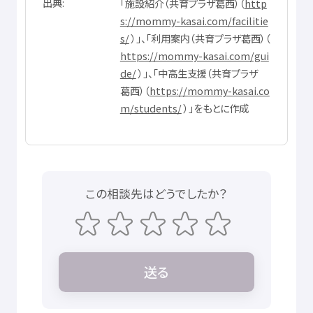
出典
「
施設
紹介
（
共育
プラザ
葛西
）（
http
s://mommy-kasai.com/facilitie
s/
）」、「
利用
案内
（
共育
プラザ
葛西
）（
https://mommy-kasai.com/gui
de/
）」、「
中高生
支援
（
共育
プラザ
葛西
）（
https://mommy-kasai.co
m/students/
）」をもとに
作成
この
相談先
はどうでしたか？
送
る