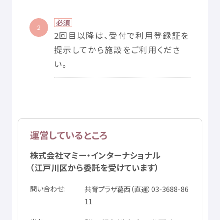
必須
2
2
回
目
以降
は、
受付
で
利用
登録
証
を
提示
してから
施設
をご
利用
くださ
い。
運営
しているところ
株式
会社
マミー・インターナショナル
（
江戸川区
から
委託
を
受
けています）
問
い
合
わせ
共育
プラザ
葛西
（
直通
）03-3688-86
11