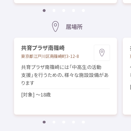
居場所
共育
プラザ
南篠崎
東京都
江戸川区
南篠崎町
3-12-8
共育
プラザ
南篠崎
には「
中高生
の
活動
支援
」を
行
うための、
様々
な
施設
設備
があ
ります
[
対象
] ～18
歳