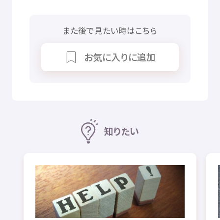
また
後
で
見
たい
時
はこちら
お
気
に
入
りに
追加
知
りたい