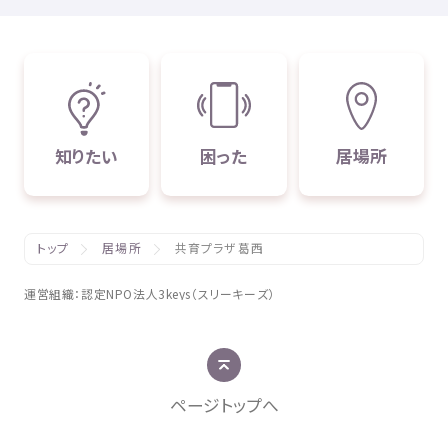
知
りたい
困
った
居場所
トップ
居場所
共育プラザ葛西
運営組織
：
認定
NPO
法人
3keys（スリーキーズ）
ページトップへ