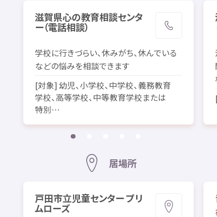
滋賀県
心
の
教育
相談
センタ
ー（
電話
相談
）
学校
に
行
きづらい、
休
みがち、
休
んでいる
などの
悩
みを
相談
できます
[
対象
]
幼児
、
小学校
、
中学校
、
義務
教育
学校
、
高等
学校
、
中等
教育
学校
または
特別
…
居場所
戸田
市立
児童
センター プリ
ムローズ