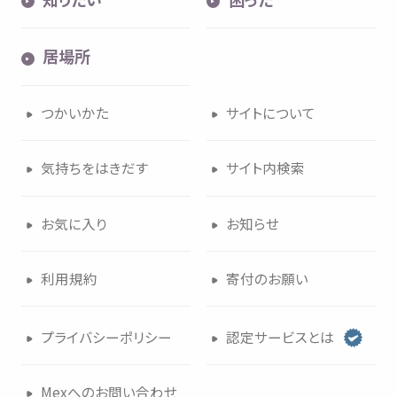
居場所
つかいかた
サイトについて
気持
ちをはきだす
サイト
内検索
お
気
に
入
り
お
知
らせ
利用規約
寄付
のお
願
い
プライバシーポリシー
認定
サービスとは
Mexへのお
問
い
合
わせ