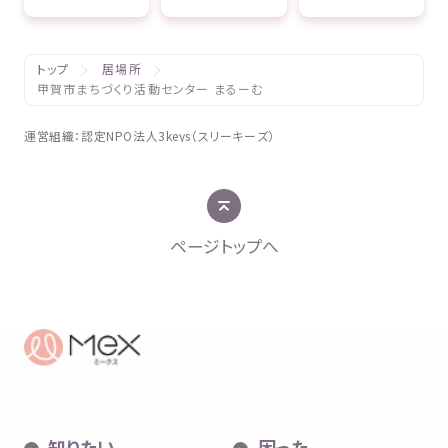
トップ
居場所
甲賀市まちづくり活動センター まるーむ
運営組織
：
認定
NPO
法人
3keys（スリーキーズ）
ページトップへ
知
りたい
困
った