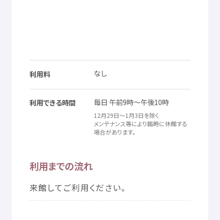
なし
利用料
毎日
午前
9
時
～
午後
10
時
利用
できる
時間
12
月
29
日
～1
月
3
日
を
除
く
メンテナンス
等
により
臨時
に
休館
する
場合
があります。
利用
までの
流
れ
来館
してご
利用
ください。