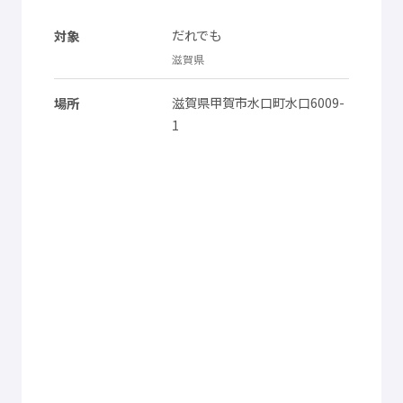
© Mex
だれでも
対象
滋賀県
滋賀県
甲賀市
水口町
水口
6009-
場所
1