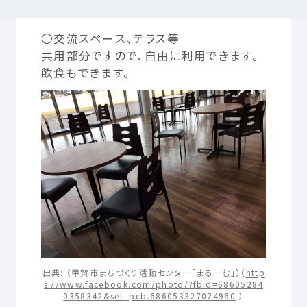
どんなところ？
〇
交流
スペース、テラス
等
つかいかた
サイトについて
共用
部分
ですので、
自由
に
利用
できます。
飲食
もできます。
気持
ちをはきだす
サイト
内検索
お
気
に
入
り
お
知
らせ
利用規約
寄付
のお
願
い
プライバシーポリシー
認定
サービスとは
Mexへのお
問
い
合
わせ
出典
: （
甲賀市
まちづくり
活動
センター「まるーむ」）（
http
s://www.facebook.com/photo/?fbid=68605284
0358342&set=pcb.686053327024960
）