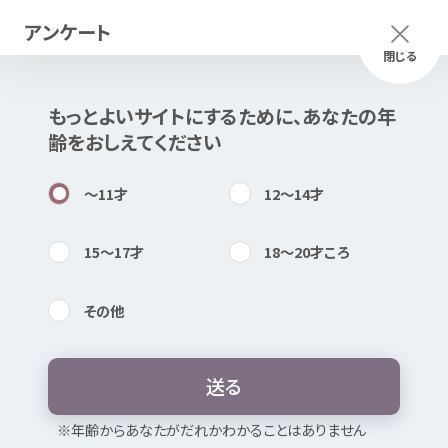
アンケート
メニュー
ふりがな
つかいかた
閉じる
もっとよいサイトにするために、あなたの
年
このページは
公開情報
をもとに
齢
をおしえてください
Mexで
作成
しました
知
困
居場所
〜11
才
12〜14
才
15〜17
才
18〜20
才
ころ
その
他
内検索
気持
甲賀市
まちづくり
活動
センター ま
るーむ
送
る
お
気
に
入
り
※
年
齢
からあなたがだれかわかることはありません