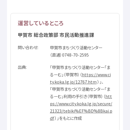
運営
しているところ
甲賀市
総合
政策
部
市民
活動
推進
課
問
い
合
わせ
甲賀市
まちづくり
活動
センター
（
直通
）0748-70-2595
出典
「
甲賀市
まちづくり
活動
センター「ま
るーむ」（
甲賀市
）（
https://www.ci
ty.koka.lg.jp/12767.htm
）」、
「
甲賀市
まちづくり
活動
センター「ま
るーむ」
利用
の
手引
き（
甲賀市
）（
htt
ps://www.city.koka.lg.jp/secure/
21323/tebiki%EF%BD%8Bkai.p
df
）」をもとに
作成