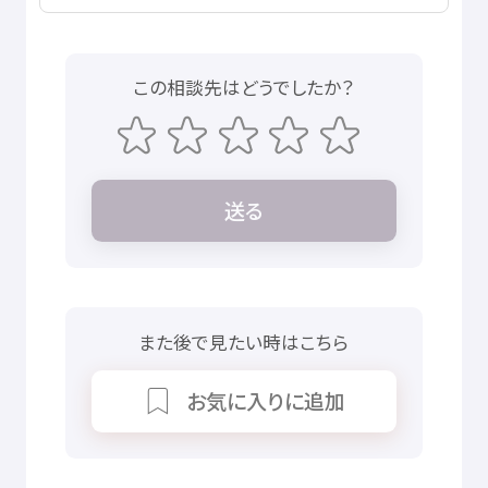
この
相談先
はどうでしたか？
送
る
また
後
で
見
たい
時
はこちら
お
気
に
入
りに
追加