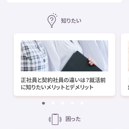
知
りたい
正社員
と
契約
社員
の
違
いは？
就活
前
に
知
りたいメリットとデメリット
困
った