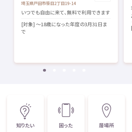
埼玉県
戸田市
笹目
2
丁目
19-14
いつでも
自由
に
来
て、
無料
で
利用
できます
[
対象
] ～18
歳
になった
年度
の3
月
31
日
ま
で
知
りたい
困
った
居場所