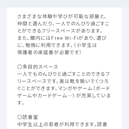
どんなところ？
さまざまな
体験
や
学
びが
可能
な
部屋
と、
つかいかた
サイトについて
仲間
と
遊
んだり、
一人
でのんびり
過
ごすこ
とができるフリースペースがあります。
また、
館内
には
Free Wi-Fi
があり、
遊
び
気持
ちをはきだす
サイト
内検索
に、
勉強
に
利用
できます。（
小学生
は
保護者
の
承諾書
が
必要
です）
お
気
に
入
り
お
知
らせ
〇
多目的
スペース
一人
でものんびりと
過
ごすことのできるフ
利用規約
寄付
のお
願
い
リースペースです。
奥
は
靴
を
脱
いでくつろ
ぐことができます。マンガやゲーム（ボード
プライバシーポリシー
認定
サービスとは
ゲームやカードゲーム…）が
充実
していま
す。
Mexへのお
問
い
合
わせ
〇
読書
室
中学生
以上
の
若者
が
利用
できます。
読書