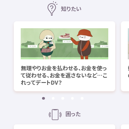
知
りたい
無理
やりお
金
を
払
わせる、お
金
を
使
っ
て
従
わせる、お
金
を
返
さないなど…こ
れってデートDV？
困
った