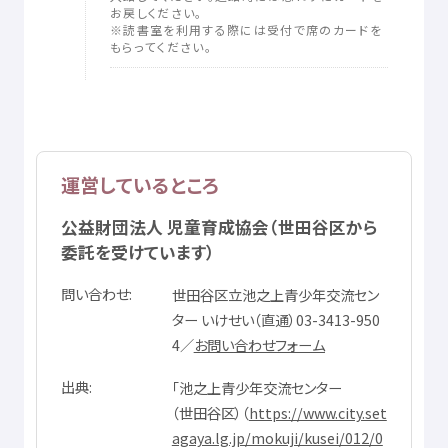
お
戻
しください。
※
読書
室
を
利用
する
際
には
受付
で
席
のカードを
もらってください。
運営
しているところ
公益
財団
法人
児童
育成
協会
（
世田谷区
から
委託
を
受
けています）
問
い
合
わせ
世田谷
区立
池之上
青少年
交流
セン
ター いけせい（
直通
）03-3413-950
4／
お
問
い
合
わせフォーム
出典
「
池之上
青少年
交流
センター
（
世田谷区
）（
https://www.city.set
agaya.lg.jp/mokuji/kusei/012/0