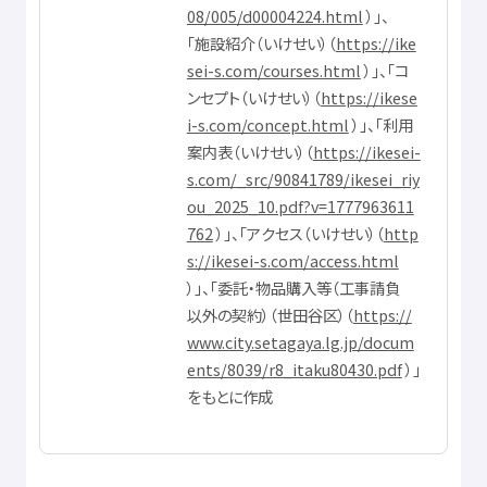
08/005/d00004224.html
）」、
「
施設
紹介
（いけせい）（
https://ike
sei-s.com/courses.html
）」、「コ
ンセプト（いけせい）（
https://ikese
i-s.com/concept.html
）」、「
利用
案内
表
（いけせい）（
https://ikesei-
s.com/_src/90841789/ikesei_riy
ou_2025_10.pdf?v=1777963611
762
）」、「アクセス（いけせい）（
http
s://ikesei-s.com/access.html
）」、「
委託
・
物品
購入
等
（
工事
請負
以外
の
契約
）（
世田谷区
）（
https://
www.city.setagaya.lg.jp/docum
ents/8039/r8_itaku80430.pdf
）」
をもとに
作成