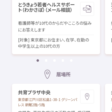
とうきょう
若者
ヘルスサポー
ト（わかさぽ）（メール
相談
）
看護
師
等
が10
代
のからだやこころの
悩
み
にお
答
えします
[
対象
]
東京
都
にお
住
まい、
在学
、
在勤
の
中学生
以上
の10
代
の
方
居場所
共育
プラザ
中央
東京都
江戸川区
松島
1-38-1 グリーンパ
レス
新館
2
階
・5
階