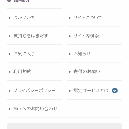
つかいかた
サイトについて
気持
ちをはきだす
サイト
内検索
お
気
に
入
り
お
知
らせ
利用規約
寄付
のお
願
い
プライバシーポリシー
認定
サービスとは
Mexへのお
問
い
合
わせ