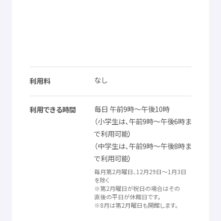
なし
利用料
毎日
午前
9
時
～
午後
10
時
利用
できる
時間
（
小学生
は、
午前
9
時
～
午後
6
時
ま
で
利用
可能
）
（
中学生
は、
午前
9
時
～
午後
8
時
ま
で
利用
可能
）
毎月
第
2
月曜日
、12
月
29
日
～1
月
3
日
を
除
く
※
第
2
月曜日
が
祝日
の
場合
はその
直後
の
平日
が
休館
日
です。
※8
月
は
第
2
月曜日
も
開館
します。