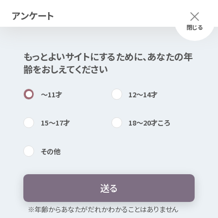
アンケート
メニュー
ふりがな
つかいかた
閉じる
もっとよいサイトにするために、あなたの
年
このページは
公開情報
をもとに
齢
をおしえてください
Mexで
作成
しました
知
困
居場所
〜11
才
12〜14
才
15〜17
才
18〜20
才
ころ
その
他
内検索
気持
世田谷
区立
池之上
青少年
交流
セン
ター いけせい
送
る
お
気
に
入
り
※
年
齢
からあなたがだれかわかることはありません