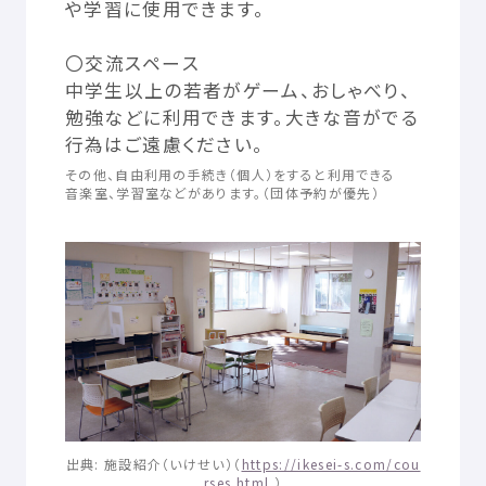
や
学習
に
使用
できます。
© Mex
〇
交流
スペース
中学生
以上
の
若者
がゲーム、おしゃべり、
勉強
などに
利用
できます。
大
きな
音
がでる
行為
はご
遠慮
ください。
その
他
、
自由
利用
の
手続
き（
個人
）をすると
利用
できる
音楽
室
、
学習
室
などがあります。（
団体
予約
が
優先
）
出典
:
施設
紹介
（いけせい）（
https://ikesei-s.com/cou
rses.html
）