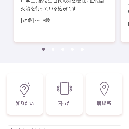
中学生
、
高校生
世代
の
活動
支援
、
世代
間
交流
を
行
っている
施設
です
[
対象
] ～18
歳
知
りたい
困
った
居場所