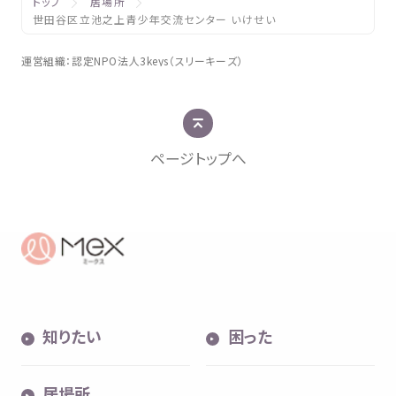
トップ
居場所
世田谷区立池之上青少年交流センター いけせい
運営組織
：
認定
NPO
法人
3keys（スリーキーズ）
ページトップへ
知
りたい
困
った
居場所