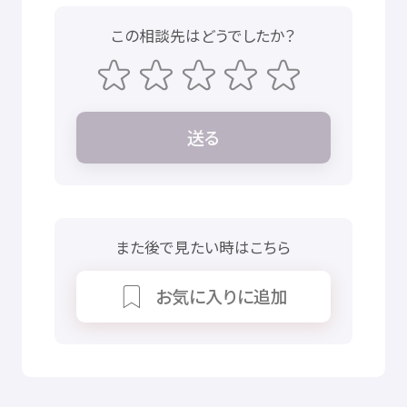
この
相談先
はどうでしたか？
送
る
また
後
で
見
たい
時
はこちら
お
気
に
入
りに
追加