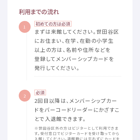
利用
までの
流
れ
初
めての
方
は
必須
1
まずは
来館
してください。
世田谷区
にお
住
まい、
在学
、
在勤
の
小学生
以上
の
方
は、
名前
や
住所
などを
登録
してメンバーシップカードを
発行
してください。
必須
2
2
回
目
以降
は、メンバーシップカー
ドをバーコードリーダーにかざすこ
とで
入
退館
できます。
※
世田谷区
外
の
方
はビジターとして
利用
できま
す。
受付
窓口
でビジターカードを
受
け
取
ってから
入館
してください。
退館
時
には
忘
れずにカードを