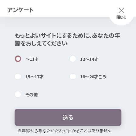
アンケート
メニュー
ふりがな
つかいかた
閉じる
もっとよいサイトにするために、あなたの
年
齢
をおしえてください
知
困
居場所
〜11
才
12〜14
才
15〜17
才
18〜20
才
ころ
思春期
のこころとからだの
変化
～
その
他
女子
編
・おすすめ
記事
3
選
～
内検索
気持
心身
の
不調
性
の
悩
み
セクシュアリティ
送
る
妊娠
（したかも）
性感染症
HIV・エイズ
お
気
に
入
り
※
年
齢
からあなたがだれかわかることはありません