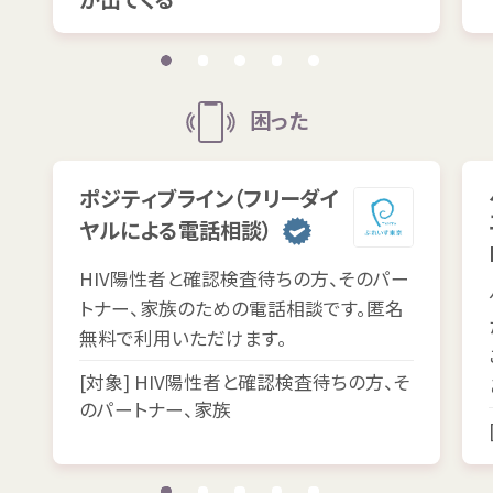
困
った
ポジティブライン（フリーダイ
ヤルによる
電話
相談
）
HIV
陽性
者
と
確認
検査
待
ちの
方
、そのパー
トナー、
家族
のための
電話
相談
です。
匿名
無料
で
利用
いただけます。
[
対象
] HIV
陽性
者
と
確認
検査
待
ちの
方
、そ
のパートナー、
家族