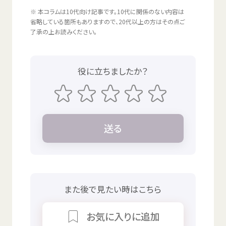
※
本
コラムは
10代向
け
記事
です。
10代
に
関係
のない
内容
は
省略
している
箇所
もありますので、
20代以上
の
方
はその
点
ご
了承
の
上
お
読
みください。
役
に
立
ちましたか？
送
る
また
後
で
見
たい
時
はこちら
お
気
に
入
りに
追加