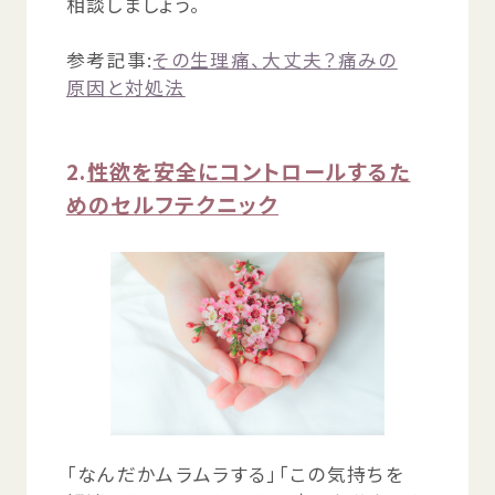
相談
しましょう。
参考
記事
:
その
生理痛
、
大丈夫
？
痛
みの
原因
と
対処法
2.
性欲
を
安全
にコントロールするた
めのセルフテクニック
「なんだかムラムラする」「この
気持
ちを