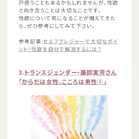
戸惑
うこともあるかもしれませんが、
性欲
と
向
き
合
うことは
大切
なことです。
性欲
について
気
になることが
増
えてきた
ら、ぜひ
参考
にしてみて
下
さい。
参考
記事
:
セルフプレジャーで
大切
なポイ
ント！
性欲
を
自分
で
解消
するには？
3.
トランスジェンダー・
藥師実芳
さん
「からだは
女性
、こころは
男性
①」