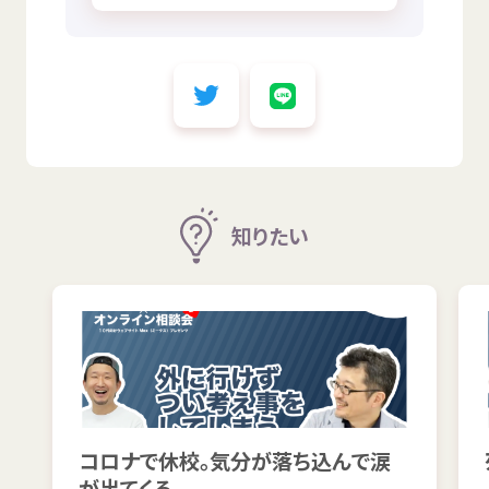
知
りたい
コロナで
休校
。
気分
が
落
ち
込
んで
涙
が
出
てくる