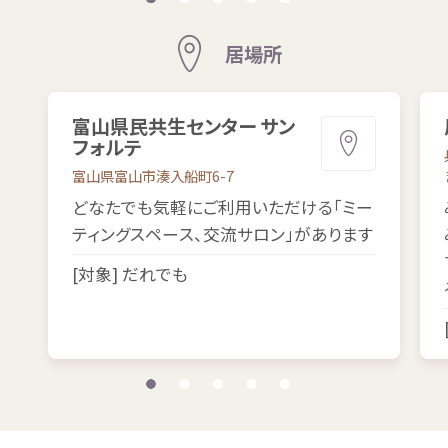
居場所
富山
県民
共生
センター サン
フォルテ
富山県
富山市
湊入船町
6-7
どなたでも
気軽
にご
利用
いただける「ミー
ティングスペース、
交流
サロン」があります
[
対象
] だれでも