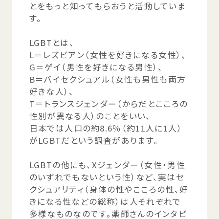
とをもっと
知
ってもらおうと
活動
していま
す。
LGBTとは、
L＝レズビアン（
女性
を
好
きになる
女性
）、
G＝ゲイ（
男性
を
好
きになる
男性
）、
B＝バイセクシュアル（
女性
も
男性
も
両方
好
きな
人
）、
T＝トランスジェンダー（からだとこころの
性別
が
異
なる
人
）のことをいい、
日本
では
人口
の
約
8.6％（
約
11
人
に
1人
）
がLGBTだという
調査
があります。
LGBTの
他
にも、Xジェンダー（
女性
・
男性
のいずれでもないという
性
）など、
実
はセ
クシュアリティ（
身体
の
性
やこころの
性
、
好
きになる
性
などの
総称
）は
人
それぞれで
多様
なものなのです。
薬師
さんのインタビ