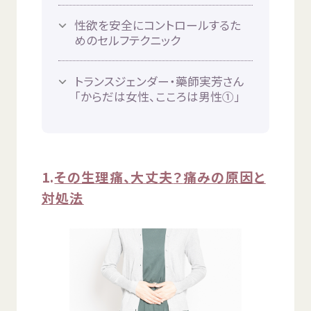
© Mex
性欲
を
安全
にコントロールするた
めのセルフテクニック
トランスジェンダー・
藥師
実
芳
さん
「からだは
女性
、こころは
男性
①」
1.
その
生理痛
、
大丈夫
？
痛
みの
原因
と
対処法