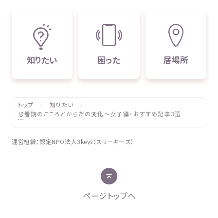
知
りたい
困
った
居場所
トップ
知りたい
思春期のこころとからだの変化～女子編・おすすめ記事3選
～
運営組織
：
認定
NPO
法人
3keys（スリーキーズ）
ページトップへ