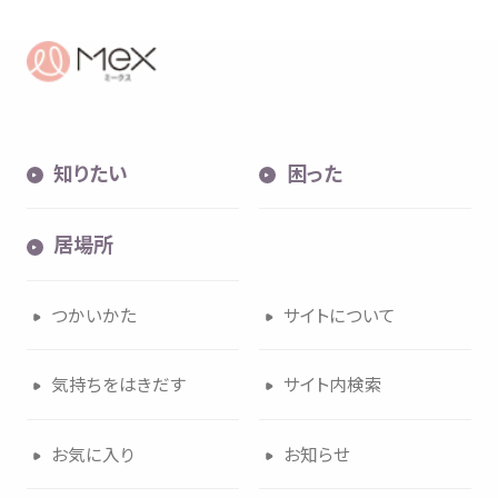
知
りたい
困
った
居場所
つかいかた
サイトについて
気持
ちをはきだす
サイト
内検索
お
気
に
入
り
お
知
らせ