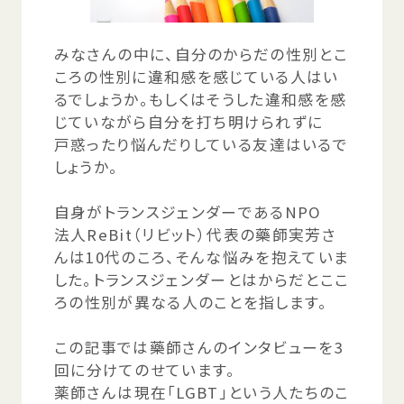
みなさんの
中
に、
自分
のからだの
性別
とこ
ころの
性別
に
違和感
を
感
じている
人
はい
るでしょうか。もしくはそうした
違和感
を
感
じていながら
自分
を
打
ち
明
けられずに
戸惑
ったり
悩
んだりしている
友達
はいるで
しょうか。
自身
がトランスジェンダーであるNPO
法人
ReBit（リビット）
代表
の
藥師
実芳
さ
んは10
代
のころ、そんな
悩
みを
抱
えていま
した。トランスジェンダーとはからだとここ
ろの
性別
が
異
なる
人
のことを
指
します。
この
記事
では
藥師
さんのインタビューを3
回
に
分
けてのせています。
薬師
さんは
現在
「LGBT」という
人
たちのこ