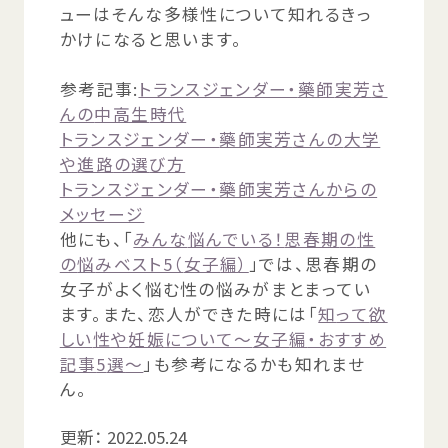
ューはそんな
多様性
について
知
れるきっ
かけになると
思
います。
参考
記事
:
トランスジェンダー・
藥師
実芳
さ
んの
中高生
時代
トランスジェンダー・
藥師
実
芳
さんの
大学
や
進路
の
選
び
方
トランスジェンダー・
藥師
実
芳
さんからの
メッセージ
他
にも、「
みんな
悩
んでいる！
思春期
の
性
の
悩
みベスト5（
女子
編
）
」では、
思春期
の
女子
がよく
悩
む
性
の
悩
みがまとまってい
ます。また、
恋人
ができた
時
には「
知
って
欲
しい
性
や
妊娠
について～
女子
編
・おすすめ
記事
5
選
～
」も
参考
になるかも
知
れませ
ん。
更新：
2022.05.24