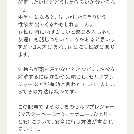
解消
したいけどどうしたら
良
いか
分
からな
い」
中学生
になると、もしかしたらそういう
性欲
が
出
てくるかもしれません。
女性
は
特
に
恥
ずかしいと
感
じる
人
も
多
く、
友達
にも
話
しづらいところがあると
思
いま
すが、
個人差
はあれ、
女性
にも
性欲
はあり
ます。
気持
ちが
落
ち
着
かないときなどに、
性欲
を
解消
するには
運動
や
気晴
らし、セルフプレ
ジャーなどが
有効
と
言
われていて、
人
によ
ってその
方法
は
様々
です。
この
記事
ではそのうちのセルフプレジャー
（マスターベーション、オナニー、ひとりH
とも）について、
安全
に
行
う
方法
が
書
かれ
ています。