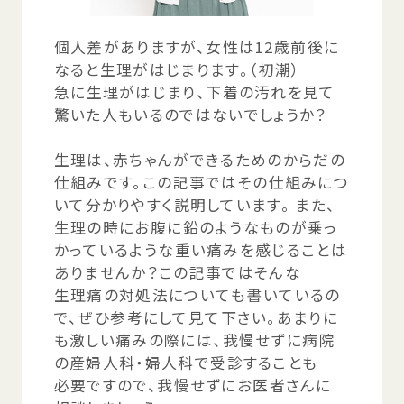
個人差
がありますが、
女性
は12
歳
前後
に
なると
生理
がはじまります。（
初潮
）
急
に
生理
がはじまり、
下着
の
汚
れを
見
て
驚
いた
人
もいるのではないでしょうか？
生理
は、
赤
ちゃんができるためのからだの
仕組
みです。この
記事
ではその
仕組
みにつ
いて
分
かりやすく
説明
しています。 また、
生理
の
時
にお
腹
に
鉛
のようなものが
乗
っ
かっているような
重
い
痛
みを
感
じることは
ありませんか？この
記事
ではそんな
生理痛
の
対処法
についても
書
いているの
で、ぜひ
参考
にして
見
て
下
さい。あまりに
も
激
しい
痛
みの
際
には、
我慢
せずに
病院
の
産婦人科
・
婦人科
で
受診
することも
必要
ですので、
我慢
せずにお
医者
さんに