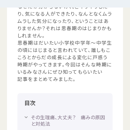
なぜだか
分
からないけれどイライラした
り、
気
になる
人
ができたり、なんとなくムラ
つかいかた
サイトについて
ムラした
気分
になったり、ということはあ
りませんか？それは
思春期
のはじまりかも
しれません。
気持
ちをはきだす
サイト
内検索
思春期
はだいたい
小学校
中学年
～
中学生
の
頃
にはじまると
言
われていて、
誰
しもこ
お
気
に
入
り
お
知
らせ
ころとからだの
成長
による
変化
に
戸惑
う
時期
がやってきます。
今回
はそんな
時期
に
いるみなさんにぜひ
知
ってもらいたい
利用規約
寄付
のお
願
い
記事
をまとめてみました。
プライバシーポリシー
認定
サービスとは
目次
Mexへのお
問
い
合
わせ
その
生理痛
、
大丈夫
？
痛
みの
原因
と
対処法