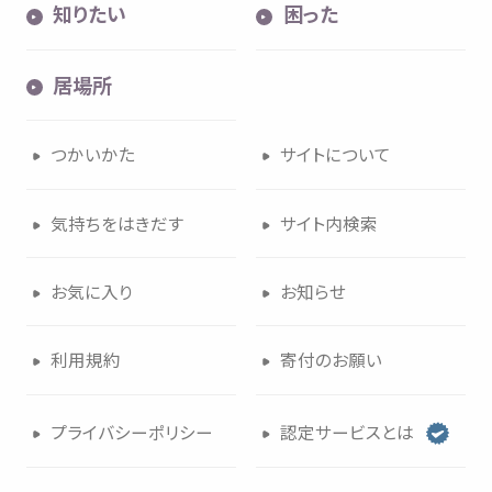
知
りたい
困
った
居場所
つかいかた
サイトについて
気持
ちをはきだす
サイト
内検索
お
気
に
入
り
お
知
らせ
利用規約
寄付
のお
願
い
プライバシーポリシー
認定
サービスとは