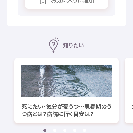
お
気
に
入
りに
追加
知
りたい
死
にたい・
気分
が
憂
うつ…
思春期
のう
つ
病
とは？
病院
に
行
く
目安
は？