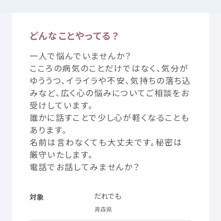
どんなことやってる？
つかいかた
サイトについて
一人
で
悩
んでいませんか？
気持
ちをはきだす
サイト
内検索
こころの
病気
のことだけではなく、
気分
が
ゆううつ、イライラや
不安
、
気持
ちの
落
ち
込
みなど、
広
く
心
の
悩
みについてご
相談
をお
お
気
に
入
り
お
知
らせ
受
けしています。
誰
かに
話
すことで
少
し
心
が
軽
くなることも
利用規約
寄付
のお
願
い
あります。
名前
は
言
わなくても
大丈夫
です。
秘密
は
厳守
いたします。
プライバシーポリシー
認定
サービスとは
電話
でお
話
してみませんか？
Mexへのお
問
い
合
わせ
だれでも
対象
青森県