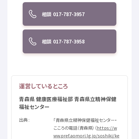
相談
017-787-3957
相談
017-787-3958
運営
しているところ
青森県
健康
医療
福祉
部
青森
県立
精神
保健
福祉
センター
出典
「
青森
県立
精神
保健
福祉
センター・
こころの
電話
（
青森県
）（
https://w
ww.pref.aomori.lg.jp/soshiki/ke