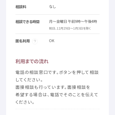
© Mex
なし
相談料
名前
住所
電話
番号
通知
等
顔
分
月
～
金曜日
午前
9
時
～
午後
4
時
相談
できる
時間
写真
必須
祝日
、12
月
29
日
～1
月
3
日
を
除
く
OK
匿名利用
利用
までの
流
れ
電話
の
相談
窓口
です。ボタンを
押
して
相談
してください。
面接
相談
も
行
っています。
面接
相談
を
希望
する
場合
は、
電話
でそのことを
伝
えて
ください。