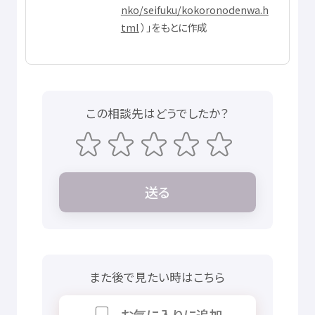
nko/seifuku/kokoronodenwa.h
tml
）」をもとに
作成
この
相談先
はどうでしたか？
送
る
また
後
で
見
たい
時
はこちら