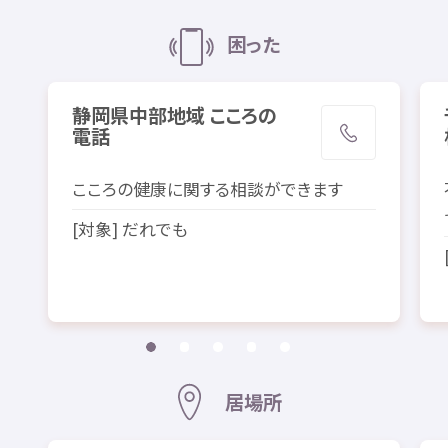
困
った
静岡
県中部
地域
こころの
電話
こころの
健康
に
関
する
相談
ができます
[
対象
] だれでも
居場所