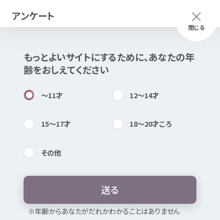
アンケート
メニュー
ふりがな
つかいかた
閉じる
もっとよいサイトにするために、あなたの
年
このページは
公開情報
をもとに
齢
をおしえてください
Mexで
作成
しました
知
困
居場所
〜11
才
12〜14
才
15〜17
才
18〜20
才
ころ
その
他
内検索
気持
青森
県立
精神
保健
福祉
センター こ
ころの
電話
送
る
お
気
に
入
り
※
年
齢
からあなたがだれかわかることはありません
心身
の
不調