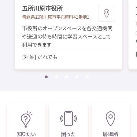
五所川原
市役所
青森県
五所川原市
字
布屋町
41
番地
1
市役所
のオープンスペースを
各
交通
機関
や
送迎
の
待
ち
時間
に
学習
スペースとして
利用
できます
[
対象
] だれでも
知
りたい
困
った
居場所