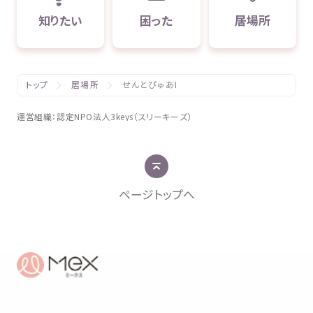
知
りたい
困
った
居場所
トップ
居場所
せんとぴゅあI
運営組織
：
認定
NPO
法人
3keys（スリーキーズ）
ページトップへ