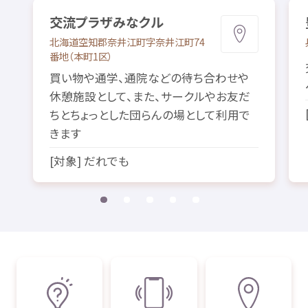
交流
プラザみなクル
北海道
空知郡
奈井江町
字
奈井江町
74
番地
（
本町
1
区
）
買
い
物
や
通学
、
通院
などの
待
ち
合
わせや
休憩
施設
として、また、サークルやお
友
だ
ちとちょっとした
団
らんの
場
として
利用
で
きます
[
対象
] だれでも