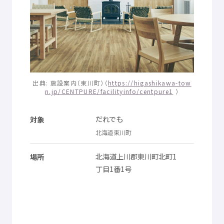
© Mex
出典
:
施設
案内
（
東川町
）（
https://higashikawa-tow
n.jp/CENTPURE/facilityinfo/centpure1
）
だれでも
対象
北海道
東川町
北海道
上川郡
東川町
北町
1
場所
丁目
1
番
1
号