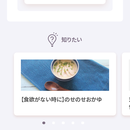
知
りたい
【
食欲
がない
時
に】のせのせおかゆ