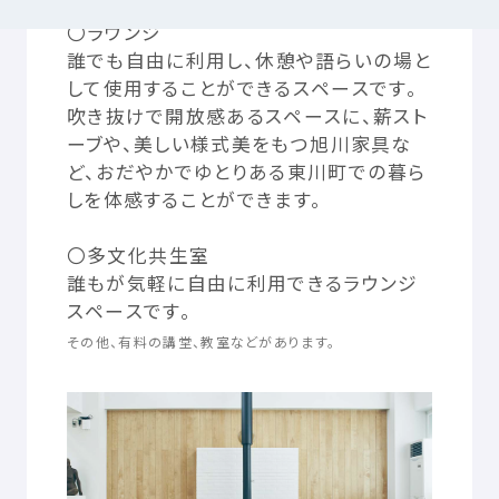
〇ラウンジ
誰
でも
自由
に
利用
し、
休憩
や
語
らいの
場
と
つかいかた
サイトについて
して
使用
することができるスペースです。
吹
き
抜
けで
開放感
あるスペースに、
薪
スト
ーブや、
美
しい
様式美
をもつ
旭川
家具
な
気持
ちをはきだす
サイト
内検索
ど、おだやかでゆとりある
東川町
での
暮
ら
しを
体感
することができます。
お
気
に
入
り
お
知
らせ
〇
多文化
共生
室
誰
もが
気軽
に
自由
に
利用
できるラウンジ
利用規約
寄付
のお
願
い
スペースです。
その
他
、
有料
の
講堂
、
教室
などがあります。
プライバシーポリシー
認定
サービスとは
Mexへのお
問
い
合
わせ