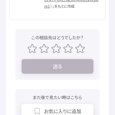
re1
）」をもとに
作成
この
相談先
はどうでしたか？
送
る
また
後
で
見
たい
時
はこちら
お
気
に
入
りに
追加