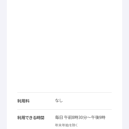
なし
利用料
毎日
午前
8
時
30
分
～
午後
9
時
利用
できる
時間
年末
年始
を
除
く