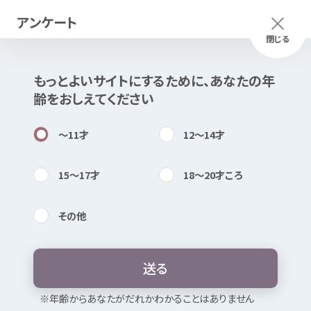
アンケート
メニュー
ふりがな
つかいかた
閉じる
もっとよいサイトにするために、あなたの
年
このページは
公開情報
をもとに
齢
をおしえてください
Mexで
作成
しました
知
困
居場所
〜11
才
12〜14
才
15〜17
才
18〜20
才
ころ
その
他
内検索
気持
せんとぴゅあI
送
る
お
気
に
入
り
※
年
齢
からあなたがだれかわかることはありません
どんなところ？