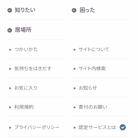
知
りたい
困
った
居場所
つかいかた
サイトについて
気持
ちをはきだす
サイト
内検索
お
気
に
入
り
お
知
らせ
利用規約
寄付
のお
願
い
プライバシーポリシー
認定
サービスとは