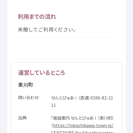
利用
までの
流
れ
来館
してご
利用
ください。
運営
しているところ
東川町
問
い
合
わせ
せんとぴゅあⅠ（
直通
）0166-82-21
11
出典
「
施設
案内
せんとぴゅあⅠ（
東川町
）
（
https://higashikawa-town.jp/
CENTPURE/facilityinfo/centpu