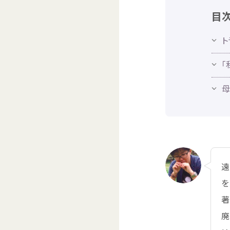
目
ト
「
母
を