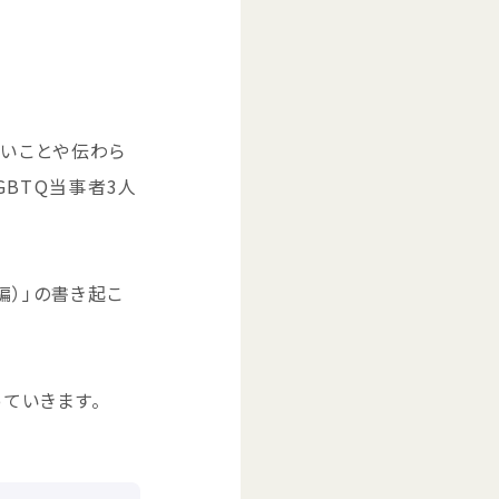
いことや
伝
わら
GBTQ
当事者
3
人
編
）」の
書
き
起
こ
っていきます。