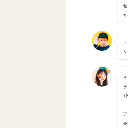
せ
か
レ
か
そ
デ
（
ア