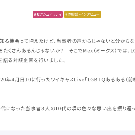
セクシュアリティ
体験談
・インタビュー
知
る
機会
って
増
えたけど、
当事者
の
声
からじゃないと
分
からな
だたくさんあるんじゃないか？ そこでMex（ミークス）では、L
を
語
る
対談
企画
を
行
いました。
20
年
4
月
日10
に
行
ったツイキャスLive「LGBTQあるある（
前
0
代
になった
当事者
３
人
の10
代
の
頃
の
色々
な
思
い
出
を
振
り
返