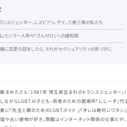
次
ランスジェンダー、レズビアン、ゲイ。
三者
三様
の
私
たち
私
」という一
人称
や「さん
付
け」への
違和感
親
に
恋愛
の
話
をしたら、それがセクシュアリティの
気
づきに
遠藤
まめたさん：1987
年
埼玉県
生
まれのトランスジェンダー。I
しながらLGBTの
子
ども・
若者
のための
居場所
「にじーず」
代
著書
に『
先生
と
親
のためのLGBTガイド 』『オレは
絶対
にワタシ
廃墟
や
古
い
建物
が
好
き。
現職
はインターネット
関係
の
仕事
だが、