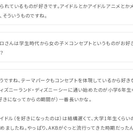
られているものが
好
きです。アイドルとかアイドルアニメとか
、そういうものですね。
ロさんは
学生
時代
から
女
の
子
×コンセプトというものがお
好
？
うですね、テーマパークもコンセプトを
体現
しているから
好
き
ィズニーランド・ディズニーシーに
通
い
始
めたのが
小学
6
年
生
好
きになってからの
期間
が）
一番
長
いかな。
イドル（を
好
きになったのは）は
結構
遅
くて、
大学
1
年
生
くらい
始
めましたね。やっぱり、AKBがぐっと
流行
ってきた
時期
だったん