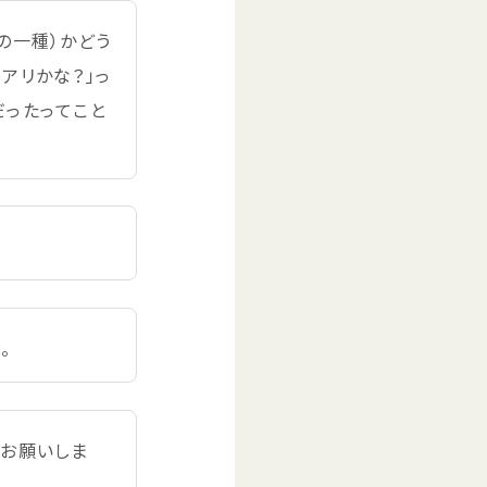
の
一種
）かどう
ヒアリかな？」っ
だったってこと
。
くお
願
いしま