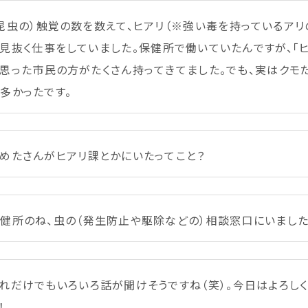
昆虫
の）
触覚
の
数
を
数
えて、ヒアリ（※
強
い
毒
を
持
っているアリ
見抜
く
仕事
をしていました。
保健所
で
働
いていたんですが、「
思
った
市民
の
方
がたくさん
持
ってきてました。でも、
実
はクモ
が
多
かったです。
めたさんがヒアリ
課
とかにいたってこと？
健所のね、
虫
の（
発生
防止
や
駆除
などの）
相談
窓口
にいました
れだけでもいろいろ
話
が
聞
けそうですね（笑）。
今日
はよろし
！