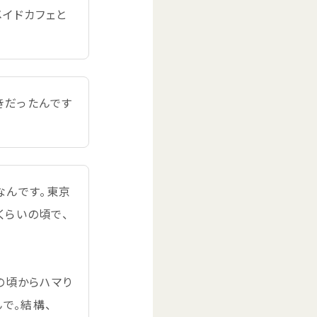
メイドカフェと
きだったんです
なんです。
東京
くらいの
頃
で、
の
頃
からハマり
で。
結構
、