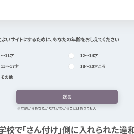
知
りたい
とよいサイトにするために、あなたの
年
齢
をおしえてください
〜11
才
12〜14
才
15〜17
才
18〜20
才
ころ
その
他
送
る
※
年
齢
からあなたがだれかわかることはありません
LGBTQあるあるLive
前編
#1
学校
で「さん
付
け」
側
に
入
れられた
違