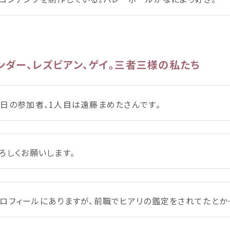
ンダー、レズビアン、ゲイ。
三者
三様
の
私
たち
本日
の
参加者
、
1人
目
は
遠藤
まめたさんです。
ろしくお
願
いします。
ロフィールにありますが、
前職
でヒアリの
鑑定
をされてたとか