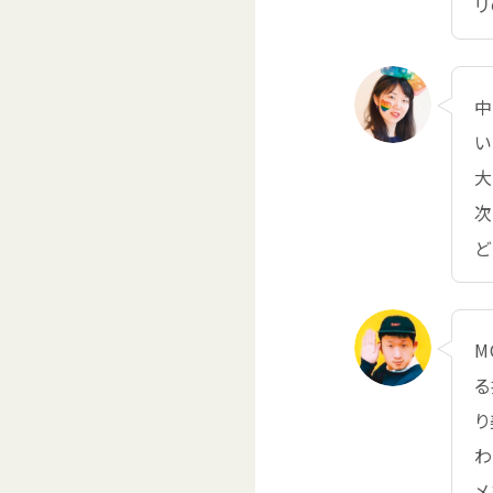
リ
い
ど
M
る
り
わ
メ