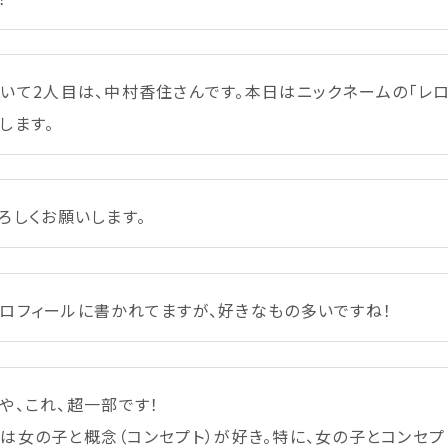
続
いて
2人
目
は、
中村
香住
さんです。
本日
はニックネームの「レロ
します。
ろしくお
願
いします。
ロフィールに
書
かれてますが、
好
きなもの
多
いですね！
や、これ、
超
一
部
です！
私
は
女
の
子
と
概念
（コンセプト）が
好
き。
特
に、
女
の
子
とコンセプ