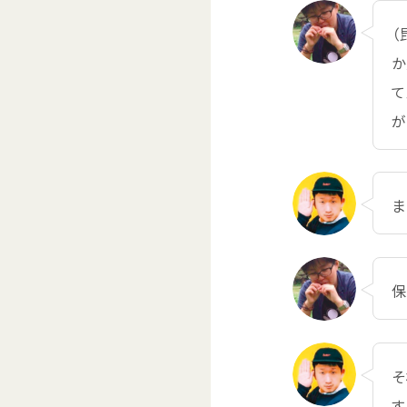
（
か
て
ま
保
そ
す