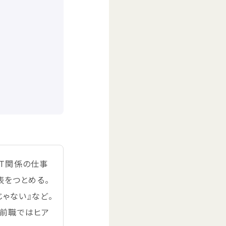
T
関係
の
仕事
表
をつとめる。
じゃない』など。
前職
ではヒア