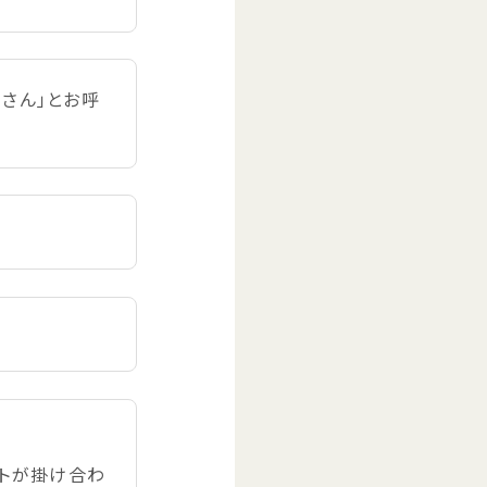
さん」とお
呼
トが
掛
け
合
わ