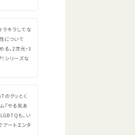
キラキラしてな
性
について
める。2
次元
・3
ブ！シリーズな
BTのグッとく
ム『やる
気
あ
LGBTQも、い
でアートエンタ