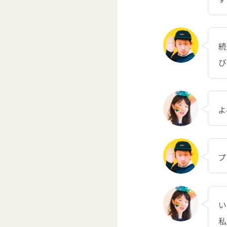
び
よ
プ
い