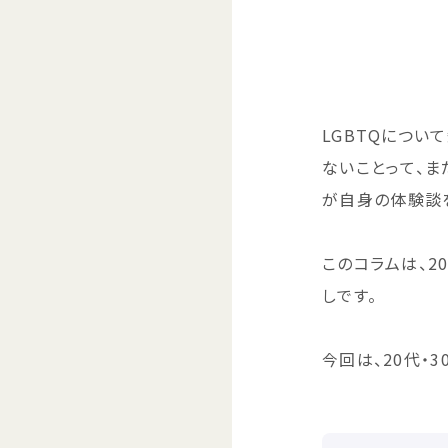
LGBTQについて
ないことって、ま
が
自身
の
体験談
このコラムは、20
しです。
今回
は、20
代
・3