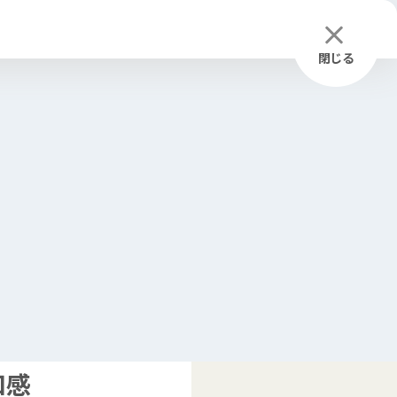
困
った
居場所
お
気
に
入
り
ふりがな
つかいかた
検索
閉じる
和感