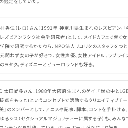
の
鑑定
をしていた。
中村
香住
（レロ）さん：1991
年
神奈川県
生
まれのレズビアン。「
レズビアンヲタク
社会
学
研究者
」として、メイドカフェで
働
く
女
大学院
で
研究
するかたわら、NPO
法人
リコリタのスタッフをつと
次元
問
わず
女
の
子
が
好
きで、
女性
声優
、
女性
アイドル、ラブライ
のヲタク。ディズニーとピューロランドも
好
き。
C
太田
尚樹
さん：1988
年
大阪府
生
まれのゲイ。「
世
の
中
とLG
接点
をもっと」というコンセプトで
活動
するクリエイティブチー
美
』のメンバーとして、アニメや
記事
、
脚本
、コントを
手掛
ける。
ゆるシス（セクシュアルマジョリティーに
属
する
子
）も、みんな
コンテンツを
制作
している。バレーボールがなにより
好
き。