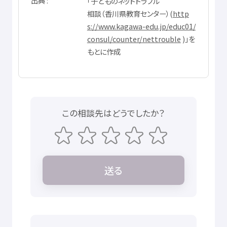
出典
「
子
どものネットトラブル
相談
（
香川県
教育
センター）(
http
s://www.kagawa-edu.jp/educ01/
consul/counter/nettrouble
)」を
もとに
作成
この
相談先
はどうでしたか？
送
る