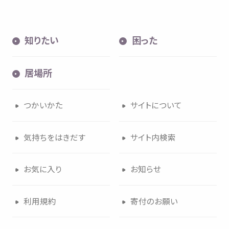
知
りたい
困
った
居場所
つかいかた
サイトについて
気持
ちをはきだす
サイト
内検索
お
気
に
入
り
お
知
らせ
利用規約
寄付
のお
願
い