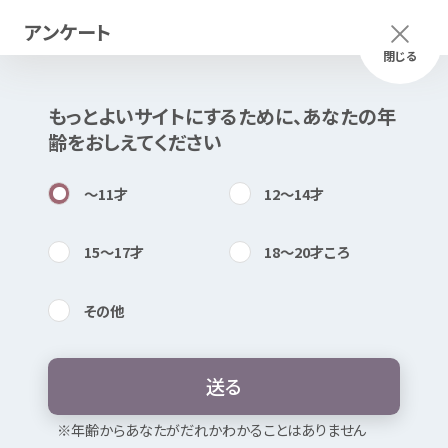
アンケート
メニュー
ふりがな
つかいかた
閉じる
もっとよいサイトにするために、あなたの
年
このページは
公開情報
をもとに
齢
をおしえてください
Mexで
作成
しました
知
困
居場所
〜11
才
12〜14
才
15〜17
才
18〜20
才
ころ
その
他
内検索
気持
子
どものネットトラブル
相談
送
る
ネットトラブル
お
気
に
入
り
※
年
齢
からあなたがだれかわかることはありません