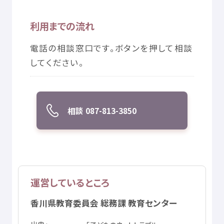
© Mex
利用
までの
流
れ
電話
の
相談
窓口
です。ボタンを
押
して
相談
してください。
相談
087-813-3850
運営
しているところ
香川県
教育
委員会
総務
課
教育
センター