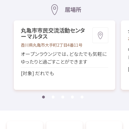
居場所
丸亀市
市民
交流
活動
センタ
ー マルタス
香川県
丸亀市
大手町
2
丁目
4
番
11
号
オープンラウンジでは、どなたでも
気軽
に
ゆったりと
過
ごすことができます
[
対象
] だれでも