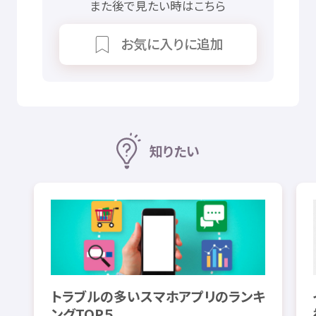
また
後
で
見
たい
時
はこちら
お
気
に
入
りに
追加
知
りたい
トラブルの
多
いスマホアプリのランキ
ングTOP５