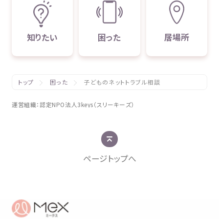
知
りたい
困
った
居場所
トップ
困った
子どものネットトラブル相談
運営組織
：
認定
NPO
法人
3keys（スリーキーズ）
ページトップへ