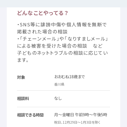
どんなことやってる？
つかいかた
サイトについて
・
SNS等
に
誹謗
中傷
や
個人
情報
を
無断
で
掲載
された
場合
の
相談
気持
ちをはきだす
サイト
内検索
・「チェーンメール」や「なりすましメール」
による
被害
を
受
けた
場合
の
相談
など
子
どものネットトラブルの
相談
に
応
じてい
お
気
に
入
り
お
知
らせ
ます。
利用規約
寄付
のお
願
い
おおむね18
歳
まで
対象
香川県
プライバシーポリシー
認定
サービスとは
なし
相談料
Mexへのお
問
い
合
わせ
月
～
金曜日
午前
9
時
～
午後
5
時
相談
できる
時間
祝日
、12
月
29
日
～1
月
3
日
を
除
く