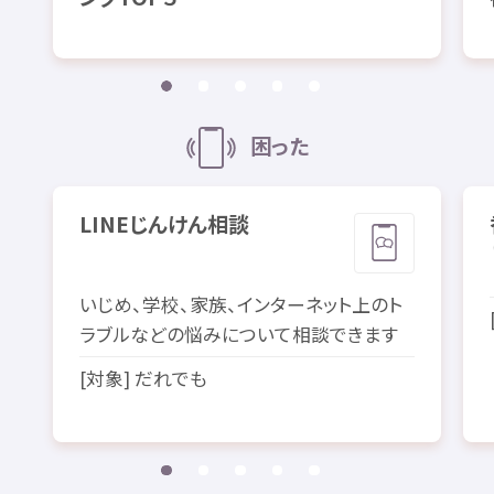
困
った
LINE
じんけん
相談
いじめ、
学校
、
家族
、インターネット
上
のト
ラブルなどの
悩
みについて
相談
できます
[
対象
] だれでも