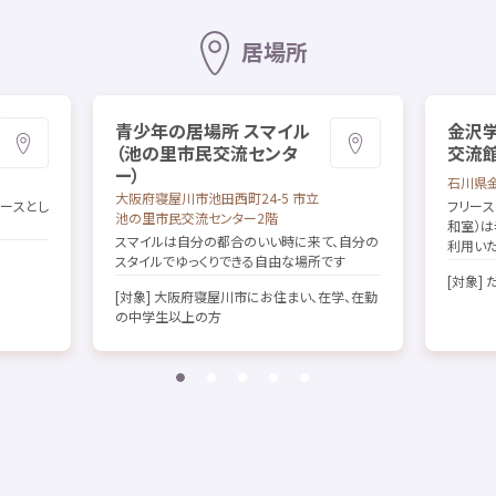
居場所
青少年
の
居場所
スマイル
金沢
（
池
の
里
市民
交流
センタ
交流
ー）
石川県
大阪府
寝屋川市
池田
西町
24-5
市立
ースとし
フリース
池
の
里
市民
交流
センター2
階
和室
）は
スマイルは
自分
の
都合
のいい
時
に
来
て、
自分
の
利用
い
スタイルでゆっくりできる
自由
な
場所
です
[
対象
]
[
対象
]
大阪府
寝屋川
市
にお
住
まい、
在学
、
在勤
の
中学生
以上
の
方