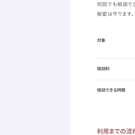
何回
でも
相談
で
秘密
は
守
ります。
対象
相談料
相談
できる
時間
利用
までの
流