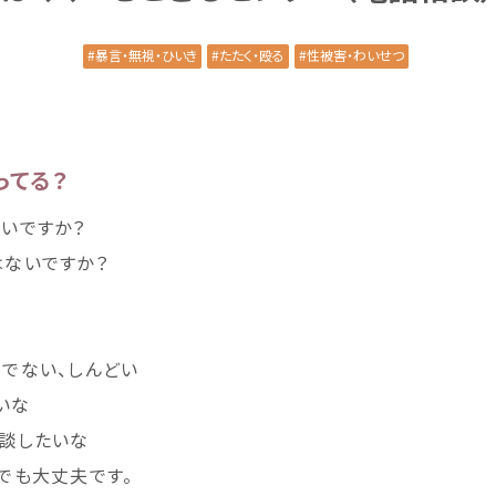
暴言
・
無視
・ひいき
たたく・
殴
る
性被害
・わいせつ
ってる？
いですか？
はないですか？
がでない、しんどい
いな
談
したいな
でも
大丈夫
です。