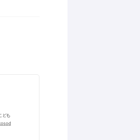
こども
/kosod