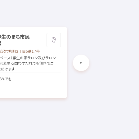
学生
のまち
市民
石巻市
子
どもセンター ら
館
いつ
金沢市
片町
2
丁目
5
番
17
号
宮城県
石巻
市
立町
1
丁目
6
番
1
号
ペース（
学生
の
家
サロン
及
びサロン
フリースペースや
図書
コーナーがあり
老若男女
問
わずだれでも
無料
でご
が
過
ごしやすく、
子
どもの
想
いを
世間
ただけます
に
伝
えられる
場所
です
 だれでも
[
対象
] ～17
歳