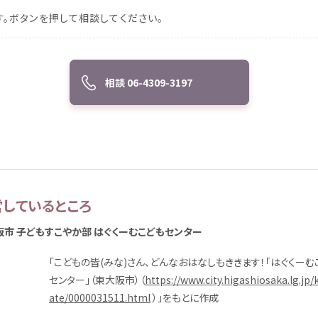
す。ボタンを
押
して
相談
してください。
相談
06-4309-3197
営
しているところ
阪市
子
どもすこやか
部
はぐくーむこどもセンター
「こどもの
皆
(みな)さん、どんなおはなしもききます！「はぐくーむ
センター」（
東大阪市
）（
https://www.city.higashiosaka.lg.jp
ate/0000031511.html
）」をもとに
作成