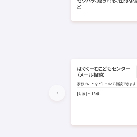
セクハラ、
触
られる、
性的
な
ど
はぐくーむこどもセンター
（メール
相談
）
家族
のことなどについて
相談
できます
[
対象
] ～18
歳