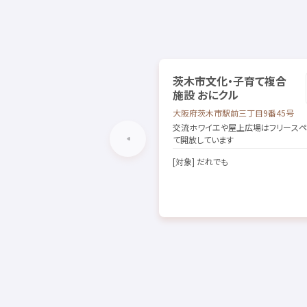
茨木市
文化
・
子育
て
複合
施設
おにクル
大阪府
茨木市
駅前
三
丁目
9
番
45
号
交流
ホワイエや
屋上
広場
はフリースペ
て
開放
しています
[
対象
] だれでも