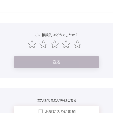
この
相談先
はどうでしたか？
送
る
また
後
で
見
たい
時
はこちら
お
気
に
入
りに
追加