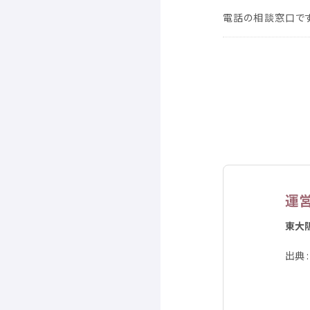
電話
の
相談
窓口
で
運
東大
出典