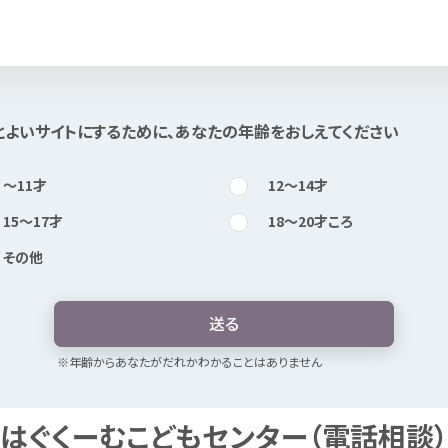
知
りたい
とよいサイトにするために、あなたの
年
齢
をおしえてください
このページは
公開情報
をもとに
Mexで
作成
しました
〜11
才
12〜14
才
15〜17
才
18〜20
才
ころ
その
他
送
る
※
年
齢
からあなたがだれかわかることはありません
はぐくーむこどもセンター（
電話
相談
）