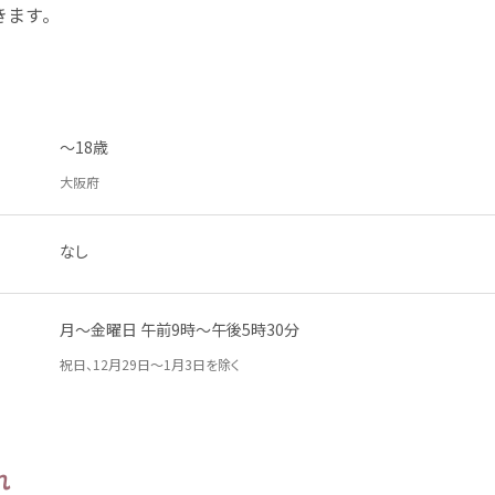
きます。
～18
歳
大阪府
なし
月
～
金曜日
午前
9
時
～
午後
5
時
30
分
祝日
、12
月
29
日
～1
月
3
日
を
除
く
れ