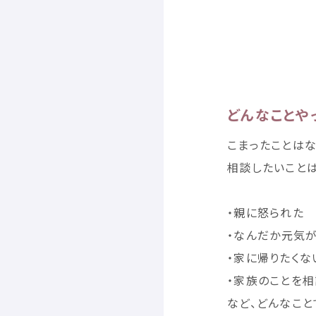
どんなことや
こまったことはな
相談
したいこと
・
親
に
怒
られた
・なんだか
元気
・
家
に
帰
りたくな
・
家族
のことを
相
など、どんなこと