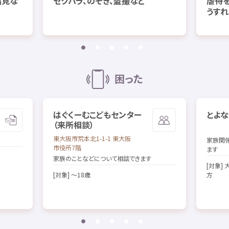
偏見
な
セクハラ、のぞき、
盗撮
など
虐待
うすれ
困
った
はぐくーむこどもセンター
とよな
（
来所
相談
）
東大阪市
荒本
北
1-1-1
東
大阪
家族
関
市役所
7
階
ます
家族
のことなどについて
相談
できます
[
対象
]
[
対象
] ～18
歳
方