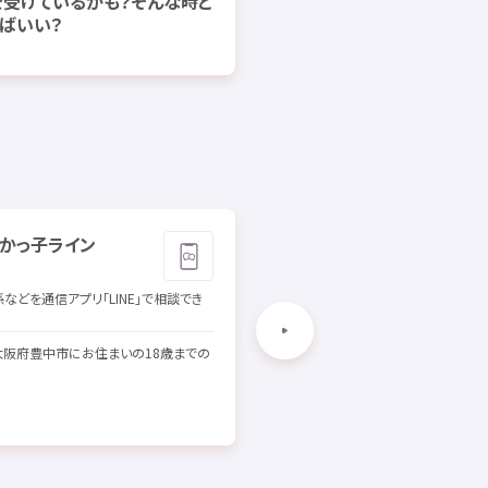
を
受
けているかも？そんな
時
ど
心理的
虐待
家族
親
ばいい？
面前
無視
かっ
子
ライン
鹿児島県
ヤングテレホン
（
面接
相談
）
鹿児島県
鹿児島市
中央町
37
係
などを
通信
アプリ「LINE」で
相談
でき
番地
1（
地下
）
非行
や
犯罪
被害
、
家庭
や
学校
での
悩
大阪府
豊中市
にお
住
まいの18
歳
までの
ごとなどあらゆる
相談
を
受
け
付
けて
[
対象
] ～19
歳