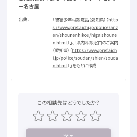
ー
名古屋
出典
「
被害
少年
相談
電話
（
愛知県
）（
http
s://www.pref.aichi.jp/police/anz
en/shounenhikou/higaishoune
n.html
）」、「
県内
相談
窓口
のご
案内
（
愛知県
）（
https://www.pref.aich
i.jp/police/soudan/shien/souda
n.html
）」をもとに
作成
この
相談先
はどうでしたか？
送
る