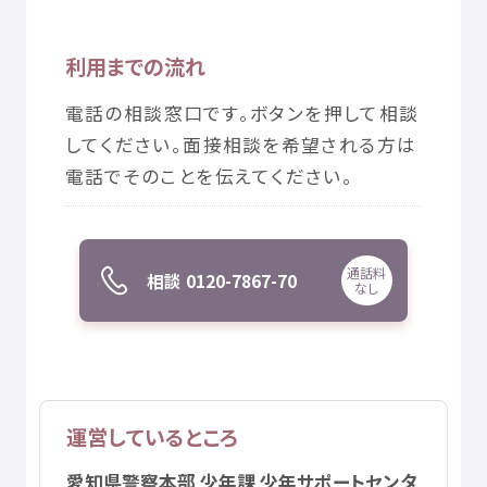
© Mex
利用
までの
流
れ
電話
の
相談
窓口
です。ボタンを
押
して
相談
してください。
面接
相談
を
希望
される
方
は
電話
でそのことを
伝
えてください。
通話料
相談
0120-7867-70
なし
運営
しているところ
愛知
県警
察
本部
少年
課
少年
サポートセンタ