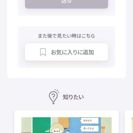
また
後
で
見
たい
時
はこちら
お
気
に
入
りに
追加
知
りたい