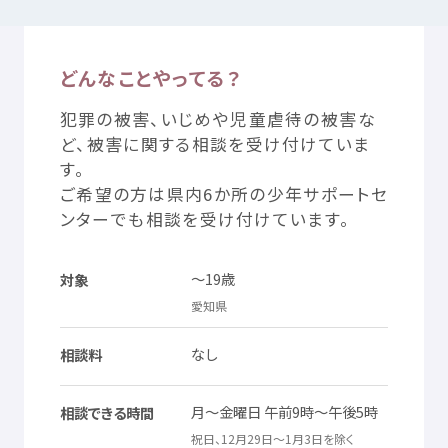
つかいかた
サイトについて
どんなことやってる？
犯罪
の
被害
、いじめや
児童
虐待
の
被害
な
気持
ちをはきだす
サイト
内検索
ど、
被害
に
関
する
相談
を
受
け
付
けていま
す。
ご
希望
の
方
は
県内
6か
所
の
少年
サポートセ
お
気
に
入
り
お
知
らせ
ンターでも
相談
を
受
け
付
けています。
利用規約
寄付
のお
願
い
～19
歳
対象
愛知県
プライバシーポリシー
認定
サービスとは
なし
相談料
Mexへのお
問
い
合
わせ
月
～
金曜日
午前
9
時
～
午後
5
時
相談
できる
時間
祝日
、12
月
29
日
～1
月
3
日
を
除
く