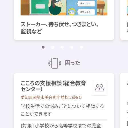
ストーカー、
待
ち
伏
せ、つきまとい、
監視
など
困
った
こころの
支援
相談
（
総合
教育
センター）
愛知県
岡崎市
美合町
字
並松
１
番
８０
学校
生活
での
悩
みごとについて
相談
する
ことができます
[
対象
]
小学校
から
高等
学校
までの
児童