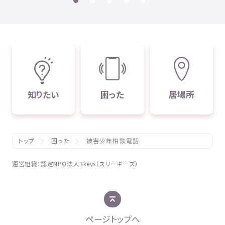
知
りたい
困
った
居場所
トップ
困った
被害少年相談電話
運営組織
：
認定
NPO
法人
3keys（スリーキーズ）
ページトップへ