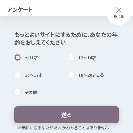
アンケート
メニュー
ふりがな
つかいかた
閉じる
もっとよいサイトにするために、あなたの
年
このページは
公開情報
をもとに
齢
をおしえてください
Mexで
作成
しました
知
困
居場所
〜11
才
12〜14
才
15〜17
才
18〜20
才
ころ
その
他
内検索
気持
被害
少年
相談
電話
送
る
暴言
・
無視
・ひいき
たたく・
殴
る
お
気
に
入
り
※
年
齢
からあなたがだれかわかることはありません
性被害
・わいせつ
非行
・
犯罪加害