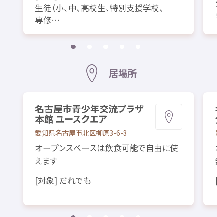
生徒
（
小
、
中
、
高校生
、
特別
支援
学校
、
専修
…
居場所
名古屋市
青少年
交流
プラザ
本館
ユースクエア
愛知県
名古屋市
北
区
柳原
3-6-8
オープンスペースは
飲食
可能
で
自由
に
使
えます
[
対象
] だれでも