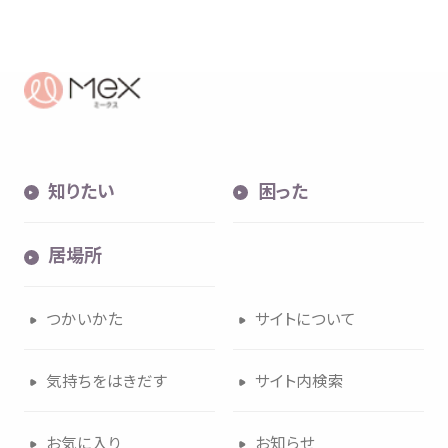
知
りたい
困
った
居場所
つかいかた
サイトについて
気持
ちをはきだす
サイト
内検索
お
気
に
入
り
お
知
らせ