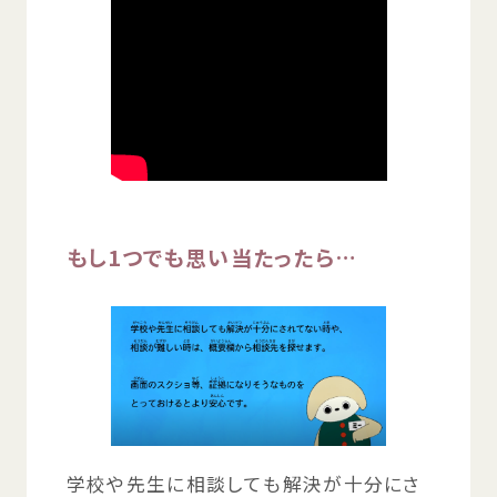
もし1つでも
思
い
当
たったら…
学校
や
先生
に
相談
しても
解決
が
十分
にさ