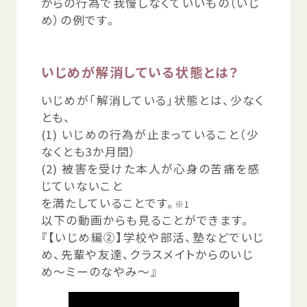
からの
行為
で
我慢
しなくていいもの（いじ
め）の
例
です。
いじめが
解消
している
状態
とは？
いじめが「
解消
している」
状態
とは、
少
なく
とも、
(1) いじめの
行為
が
止
まっていること（
少
なくとも3か
月
間
）
(2)
被害
を
受
けた
本人
が
心身
の
苦痛
を
感
じていないこと
を
満
たしていることです。
※1
以下
の
動画
からも
見
ることができます。
『【いじめ
編
②】
学校
や
部活
、
塾
などでいじ
め、
先輩
や
友達
、クラスメイトからのいじ
め～ミーのなやみ～』