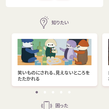
知
りたい
笑
いものにされる、
見
えないところを
たたかれる
困
った