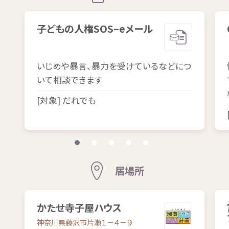
子
どもの
人権
SOS
–
e
メール
いじめや
暴言
、
暴力
を
受
けているなどにつ
いて
相談
できます
[
対象
] だれでも
居場所
かたせ
寺子屋
ハウス
神奈川県
藤沢市
片瀬
１－４－９