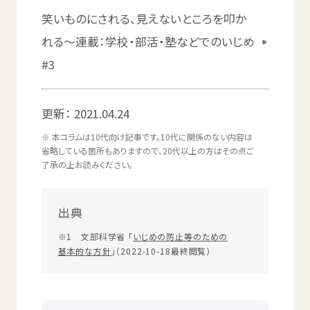
笑
いものにされる、
見
えないところを
叩
か
れる～
連載
：
学校
・
部活
・
塾
などでのいじめ
#3
更新：
2021.04.24
※
本
コラムは
10代向
け
記事
です。
10代
に
関係
のない
内容
は
省略
している
箇所
もありますので、
20代以上
の
方
はその
点
ご
了承
の
上
お
読
みください。
出典
※1
文部科学省
「
いじめの
防止
等
のための
基本的
な
方針
」（2022-10-18
最終
閲覧
）