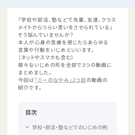
「
学校
や
部活
、
塾
などで
先輩
、
友達
、クラス
つかいかた
サイトについて
メイトからつらい
思
いをさせられている」
そう
悩
んでいませんか？
気持
ちをはきだす
サイト
内検索
本人
が
心身
の
苦痛
を
感
じたらあらゆる
言葉
や
行動
をいじめといいます。
（ネットやスマホも
含
む）
お
気
に
入
り
お
知
らせ
様々
ないじめの
形
を
全部
で3つの
動画
に
まとめました。
利用規約
寄付
のお
願
い
今回
は
「ミーのなやみ」2つ
目
の
動画
の
紹介
です。
プライバシーポリシー
認定
サービスとは
目次
Mexへのお
問
い
合
わせ
学校
・
部活
・
塾
などでのいじめの
例