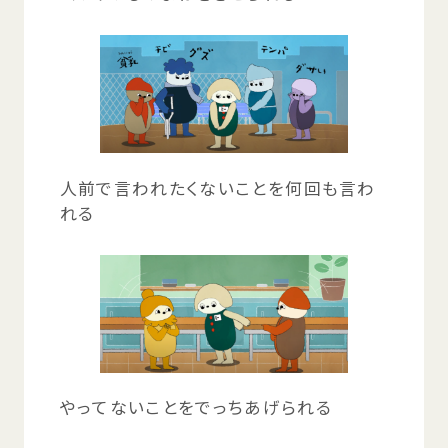
人前
で
言
われたくないことを
何回
も
言
わ
れる
やってないことをでっちあげられる