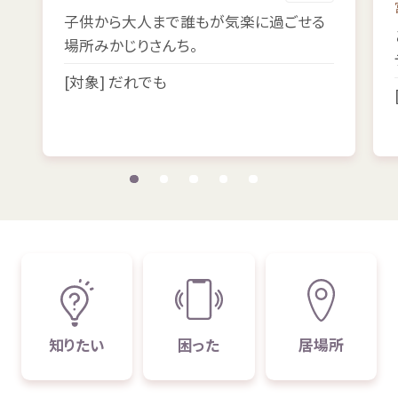
子供
から
大人
まで
誰
もが
気楽
に
過
ごせる
場所
みかじりさんち。
[
対象
] だれでも
知
りたい
困
った
居場所