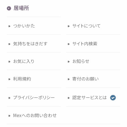
居場所
つかいかた
サイトについて
気持
ちをはきだす
サイト
内検索
お
気
に
入
り
お
知
らせ
利用規約
寄付
のお
願
い
プライバシーポリシー
認定
サービスとは
Mexへのお
問
い
合
わせ