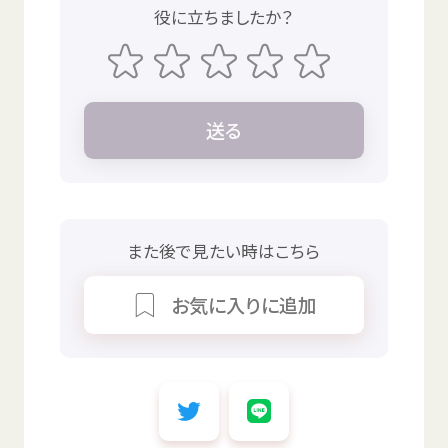
役
に
立
ちましたか？
送
る
また
後
で
見
たい
時
はこちら
お
気
に
入
りに
追加