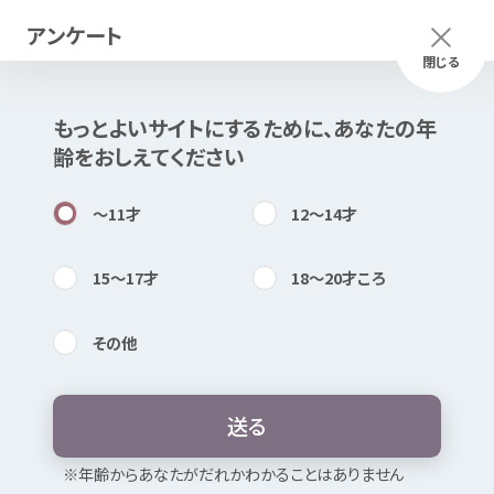
アンケート
メニュー
ふりがな
つかいかた
閉じる
もっとよいサイトにするために、あなたの
年
齢
をおしえてください
知
困
居場所
〜11
才
12〜14
才
15〜17
才
18〜20
才
ころ
ミーのなやみ いじめ
編
#2
その
他
内検索
気持
グループワークを
押
し
付
けられる、
ネットでの
仲間
外
れ
送
る
お
気
に
入
り
暴言
・
無視
・ひいき
たたく・
殴
る
※
年
齢
からあなたがだれかわかることはありません
性被害
・わいせつ