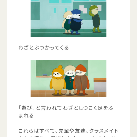
わざとぶつかってくる
「
遊
び」と
言
われてわざとしつこく
足
をふ
まれる
これらはすべて、
先輩
や
友達
、クラスメイト