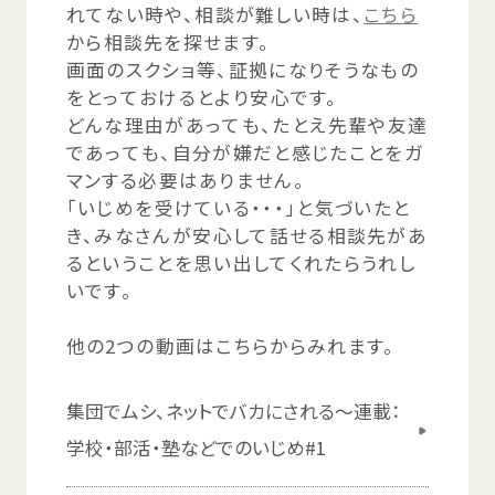
れてない
時
や、
相談
が
難
しい
時
は、
こちら
から
相談
先
を
探
せます。
画面
のスクショ
等
、
証拠
になりそうなもの
をとっておけるとより
安心
です。
どんな
理由
があっても、たとえ
先輩
や
友達
であっても、
自分
が
嫌
だと
感
じたことをガ
マンする
必要
はありません。
「いじめを
受
けている・・・」と
気
づいたと
き、みなさんが
安心
して
話
せる
相談
先
があ
るということを
思
い
出
してくれたらうれし
いです。
他
の2つの
動画
はこちらからみれます。
集団
でムシ、ネットでバカにされる～
連載
：
学校
・
部活
・
塾
などでのいじめ#1