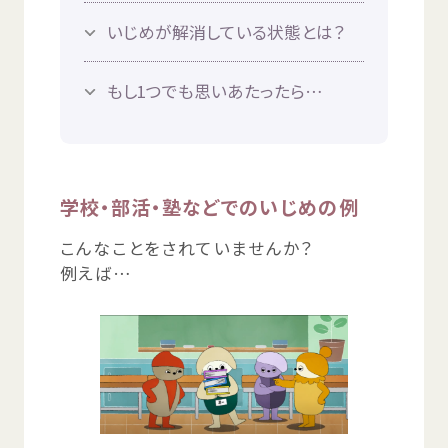
© Mex
いじめが
解消
している
状態
とは？
もし1つでも
思
いあたったら…
学校
・
部活
・
塾
などでのいじめの
例
こんなことをされていませんか？
例
えば…