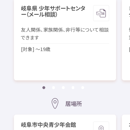
岐阜県
少年
サポートセンタ
ー（メール
相談
）
友人
関係
、
家族
関係
、
非行
等
について
相談
できます
[
対象
] ～19
歳
相談
居場所
※
別
のサイトへ
岐阜市
中央
青少年
会館