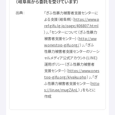
（
岐阜県
から
委託
を
受
けています）
〇
注意
事項
出典
「ぎふ
性暴力
被害者
支援
センターに
LINEで
受
け
付
けた
後
、
相談
は
別
サイト「つながる
相談
」に
遷移
し
よる
支援
（
岐阜県
）（
https://www.p
ます。
ref.gifu.lg.jp/page/406807.html
ご
相談
は
複数
の
相談
員
で
対応
をしていますので、
別
の
相談
員
に
）」、「センターについて（ぎふ
性暴力
より
対応
することがあります。
被害者
支援
センター）（
http://ww
相談
は1
回
あたり1
時間
までを
目安
にします。
w.onestop-gifu.org/
）」、「ぎふ
24
時間
365
日
相談
を
受
け
付
けますが、
相談
対応
時間
は
平日
10
性暴力
被害者
支援
センターのソーシ
時
から20
時
までですので、
当日
対応
をご
希望
の
場合
は19
時
まで
ャルメディア
公式
アカウント(LINE)
に
相談
開始
してください。
運用
ポリシー（ぎふ
性暴力
被害者
相談
中
10
分
以上
途切
れた
場合
には、やむを
得
ず
相談
を
終了
さ
支援
センター）（
https://www.ones
せていただくことがあります。
top-gifu.org/kiyaku.php
）」、「ぎ
相談
が
混
み
合
っている
場合
、
長時間
お
待
たせしたり、その
日
の
ふ
性暴力
被害者
支援
センター（
http
相談
時間
内
に
対応
できなかったりすることもあります。
s://lin.ee/mugZAnL
）」をもとに
緊急
の
場合
は24
時間
365
日
対応
の
電話
相談
【24
時間
ホットライ
作成
ンやさしく】058-215-8349をご
利用
ください。