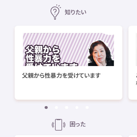
知
りたい
父親
から
性暴力
を
受
けています
困
った