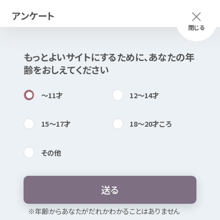
ぎふ
性暴力
被害者
支援
センター（
LINE
相談
）
アンケート
利用
ルール
メニュー
ふりがな
つかいかた
閉じる
もっとよいサイトにするために、あなたの
年
このページは
公開情報
をもとに
齢
をおしえてください
【
運用
ポリシー】
Mexで
作成
しました
知
困
居場所
１．
基本
方針
・
本
ソーシャルメディアは、
岐阜県
健康
福祉
部
子
ども・
女性
局
子
〜11
才
12〜14
才
ども
家庭
課
及
び「ぎふ
性暴力
被害者
支援
センターＳＮＳ
相談
事業
」の
受託者
（
以下
、
運用
管理者
）が
運用
します。
15〜17
才
18〜20
才
ころ
※
同
業務
は、（
公社
）ぎふ
犯罪
被害者
支援
センターが
受託
してい
ます。
その
他
・
本
ソーシャルメディアでは、
性暴力
被害者
支援
に
関
する
情報等
内検索
気持
を
投稿
します。
ぎふ
性暴力
被害者
支援
センター
・
本
ソーシャルメディアでは、あらかじめ
定
めた
相談
日時
に
（
LINE
相談
）
送
る
性暴力
被害
の
相談
に
応
じます。
お
気
に
入
り
・
本
ソーシャルメディアに
対
するすべてのコメント、
投稿
等
を
※
年
齢
からあなたがだれかわかることはありません
性被害
・わいせつ