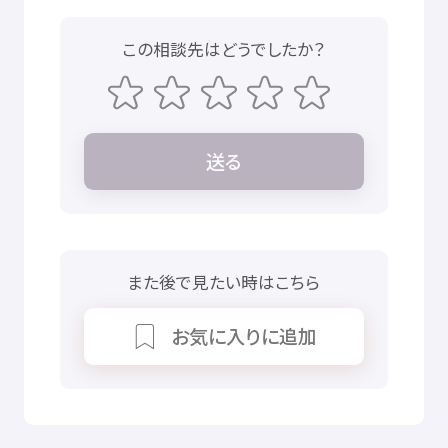
相談
の
資質
向上
のため、
相談
後
アンケートをお
願
いします。
ぎふ
性暴力
被害者
支援
センターLINE
相談
に
書
き
込
まれる
悩
み
この
相談先
はどうでしたか？
相談
は、
公開
や
転送
、コピーを
禁
じます。
送
る
また
後
で
見
たい
時
はこちら
お
気
に
入
りに
追加