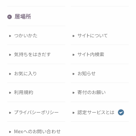
居場所
つかいかた
サイトについて
気持
ちをはきだす
サイト
内検索
お
気
に
入
り
お
知
らせ
利用規約
寄付
のお
願
い
プライバシーポリシー
認定
サービスとは
Mexへのお
問
い
合
わせ