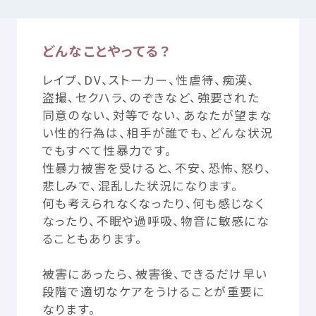
閲覧
し、
返信
するものではありません。
・
投稿
記事
のイベント
情報
に
対
するお
問
い
合
わせは、
記載
され
ているリンク
先
等
から、イベントの
主催者
等
へ
直接
お
問
い
合
わ
どんなことやってる？
つかいかた
サイトについて
せください。
レイプ、
DV
、ストーカー、
性
虐待
、
痴漢
、
気持
ちをはきだす
サイト
内検索
２．
禁止
事項
盗撮
、セクハラ、のぞきなど、
強要
された
本
ソーシャルメディアをご
利用
いただく
際
は、
以下
の
内容
の
同意
のない、
対等
でない、あなたが
望
まな
い
性的
行為
は、
相手
が
誰
でも、どんな
状況
投稿
（
投稿
内容
を
不特定
多数
の
利用者
が
閲覧
できる
状態
のも
お
気
に
入
り
お
知
らせ
でもすべて
性暴力
です。
のを
指
します。
相談
機能
を
利用
した
相談
時
の
投稿
は、
不特定
性暴力
被害
を
受
けると、
不安
、
恐怖
、
怒
り、
多数
の
利用者
が
閲覧
できる
状態
のものではないことから、
相談
利用規約
寄付
のお
願
い
悲
しみで、
混乱
した
状況
になります。
にあたって
必要
な
内容
は、
本項
の
規定
から
除外
します。
以下
同
何
も
考
えられなくなったり、
何
も
感
じなく
じ。）はご
遠慮
ください。
なったり、
不眠
や
過呼吸
、
物音
に
敏感
にな
なお、
投稿
内容
が
以下
に
該当
すると
判断
した
場合
は、
利用者
プライバシーポリシー
認定
サービスとは
ることもあります。
に
断
りなく、
投稿
の
一部
又
は
全部
を
削除
することがあります。
１．
法令
等
に
違反
し、
又
は
違反
するおそれがあるもの
Mexへのお
問
い
合
わせ
被害
にあったら、
被害
後
、できるだけ
早
い
２．
公
の
秩序
又
は
善良
の
風俗
に
反
するもの
段階
で
適切
なケアをうけることが
重要
に
３．
特定
の
個人
、
団体
等
を
誹謗
中傷
するもの
なります。
４．
政治
又
は
宗教
の
活動
を
目的
とするもの