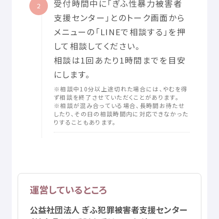
受付
時間
中
に「ぎふ
性暴力
被害者
2
転用
することはできません。
支援
センター」とのトーク
画面
から
運用
ポリシーの
変更
について
メニューの「LINEで
相談
する」を
押
本
ソーシャルメディアの
運用
ポリシーは、
予告
なく
変更
する
場合
があります。
して
相談
してください。
相談
は1
回
あたり1
時間
までを
目安
【LINE
相談
ご
利用
にあたっての
注意
事項
】
にします。
〇
相談者
の
秘密
について
※
相談
中
10
分
以上
途切
れた
場合
には、やむを
得
個人
情報
を
以下
の
業務
内容
及
び
利用
目的
の
達成
に
必要
な
範囲
ず
相談
を
終了
させていただくことがあります。
※
相談
が
混
み
合
っている
場合
、
長時間
お
待
たせ
において
取扱
うこととし、その
範囲
を
超
えて
取扱
いはいたしませ
したり、その
日
の
相談
時間
内
に
対応
できなかった
ん。
りすることもあります。
ただ、
生命
にかかわる
危険
があると
判断
された
場合
などは、
警察
等
関係
機関
に
連絡
して
安全
を
確保
させていただく
場合
が
あります。
また、
必要
な
場合
は
同意
をいただいて、
相談
内容
を
支援
機関
な
どと
共有
することがあります。
運営
しているところ
相談
内容
は
個人
を
特定
しない
形
で、
今後
の
相談
支援
手法
向上
公益
社団
法人
ぎふ
犯罪
被害者
支援
センター
のため、
使用
されることがあります。