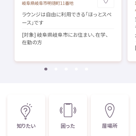
岐阜県
岐阜市
明徳町
11
番地
ラウンジは
自由
に
利用
できる「ほっとスペ
ース」です
[
対象
]
岐阜県
岐阜市
にお
住
まい、
在学
、
在勤
の
方
知
りたい
困
った
居場所