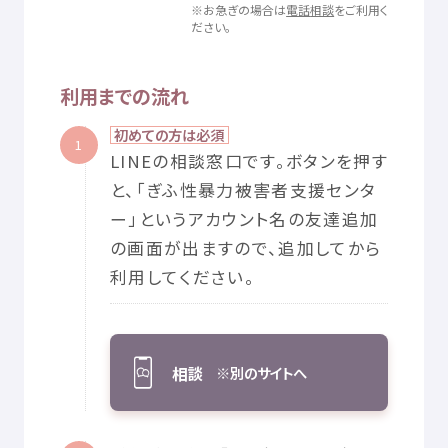
※お
急
ぎの
場合
は
電話
相談
をご
利用
く
負
いません。
ださい。
・
運用
管理者
は、
本
ソーシャルメディアに
関連
して
生
じた、
利用者
間
のトラブル
又
は
利用者
と
第三者
との
間
のトラブルによ
利用
までの
流
れ
り
利用者
又
は
第三者
が
被
った
損害
について
一切
の
責任
を
負
い
ません。
初
めての
方
は
必須
1
・
運用
管理者
は、
利用者
により
投稿
されたコンテンツやコメント
LINEの
相談
窓口
です。ボタンを
押
す
について、
一切
責任
を
負
いません。
と、「ぎふ
性暴力
被害者
支援
センタ
・
運用
管理者
は、
本
ソーシャルメディアに
関連
する
事項
によって
ー」というアカウント
名
の
友達
追加
生
じたいかなる
損害
についても、
一切
の
責任
を
負
いません。
の
画面
が
出
ますので、
追加
してから
・
運用
管理者
は、
予告
なしに、
投稿
した
情報
を
変更
又
は
削除
し、
利用
してください。
サービスの
運用
を
中断
し、
又
は
中止
することがあります。
４．
知的
財産権
本
ソーシャルメディアに
掲載
しているすべての
情報
（テキス
相談
※
別
のサイトへ
ト、
画像
等
）に
関
する
知的
財産権
は、
岐阜県
又
は
原著
作者
に
帰属
します。また、
内容
について「
私的
使用
のための
複製
」や
「
引用
」など
著作権
法
上
認
められた
場合
を
除
き、
無断
で
複製
・