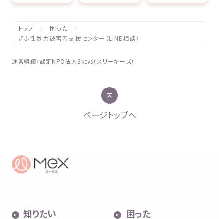
トップ
困った
ぎふ性暴力被害者支援センター（LINE相談）
運営組織
：
認定
NPO
法人
3keys（スリーキーズ）
ページトップへ
知
りたい
困
った