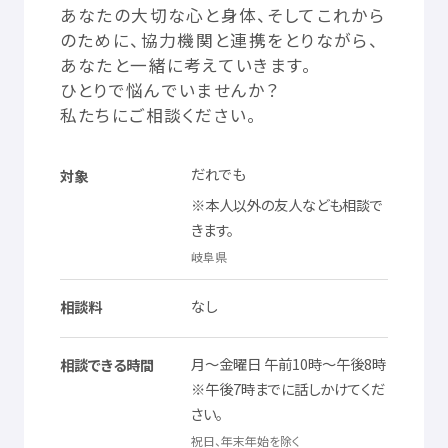
あなたの
大切
な
心
と
身体
、そしてこれから
© Mex
５．
広告
、
宣伝
、
勧誘
、
営業
活動
その
他
営利
を
目的
とするもの
のために、
協力
機関
と
連携
をとりながら、
６．
岐阜県
又
は
第三者
が
保有
する
著作権
、
商標
権
、
肖像権
その
あなたと
一緒
に
考
えていきます。
他
の
知的
財産権
を
侵害
するもの
ひとりで
悩
んでいませんか？
７．
本人
の
承諾
なく
個人
情報
を
掲載
する
等
プライバシーを
害
す
私
たちにご
相談
ください。
るもの
８．
虚偽
又
は
事実
と
異
なるもの
だれでも
対象
９．
有害
なプログラムを
使用
若
しくは
提供
するもの。また、その
※
本人
以外
の
友人
なども
相談
で
恐
れのあるもの
きます。
１０．わいせつな
表現
などを
含
む
不適切
なもの
岐阜県
１１．
投稿
記事
に
無関係
なもの
１２．
上記
のほか、
運用
管理者
が
不適切
と
判断
したもの
なし
相談料
３．
免責
事項
・
運用
管理者
は、
本
ソーシャルメディアにおける
情報
の
正確性
、
月
～
金曜日
午前
10
時
～
午後
8
時
相談
できる
時間
※
午後
7
時
までに
話
しかけてくだ
完全性
、
有用性
を
保証
するものではありません。
さい。
・
運用
管理者
は、
本
ソーシャルメディアにおける
情報
を
利用
した
ために、
利用者
又
は
第三者
が
被
った
被害
について
一切
の
責任
を
祝日
、
年末
年始
を
除
く