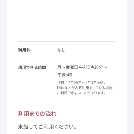
なし
利用料
月
～
金曜日
午前
8
時
30
分
～
利用
できる
時間
午後
5
時
祝日
、12
月
29
日
～1
月
3
日
を
除
く
団体
などが
占有
利用
をしている
場合
、
ご
利用
できないことがあります。
利用
までの
流
れ
来館
してご
利用
ください。