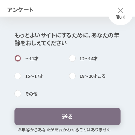
アンケート
メニュー
ふりがな
つかいかた
閉じる
もっとよいサイトにするために、あなたの
年
このページは
公開情報
をもとに
齢
をおしえてください
Mexで
作成
しました
知
困
居場所
〜11
才
12〜14
才
15〜17
才
18〜20
才
ころ
その
他
内検索
気持
佐野
市役所
庁舎
送
る
お
気
に
入
り
※
年
齢
からあなたがだれかわかることはありません
どんなところ？