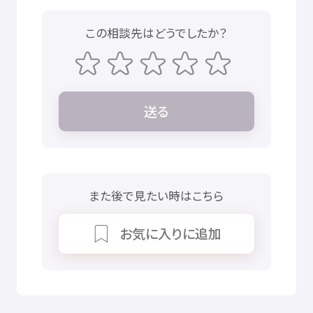
この
相談先
はどうでしたか？
送
る
また
後
で
見
たい
時
はこちら
お
気
に
入
りに
追加