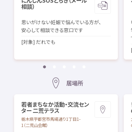
にんしん
SOS
とちぎ（メール
相談
）
思
いがけない
妊娠
で
悩
んでいる
方
が、
安心
して
相談
できる
窓口
です
[
対象
] だれでも
居場所
若者
まちなか
活動
・
交流
セン
ター
二荒
テラス
栃木県
宇都宮市
馬場
通
り1
丁目
1-
1（
二荒山
会館
）