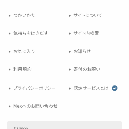
つかいかた
サイトについて
気持
ちをはきだす
サイト
内検索
お
気
に
入
り
お
知
らせ
利用規約
寄付
のお
願
い
プライバシーポリシー
認定
サービスとは
Mexへのお
問
い
合
わせ
© Mex