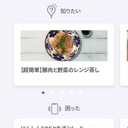
知
りたい
【
超簡単
】
豚肉
と
野菜
のレンジ
蒸
し
困
った