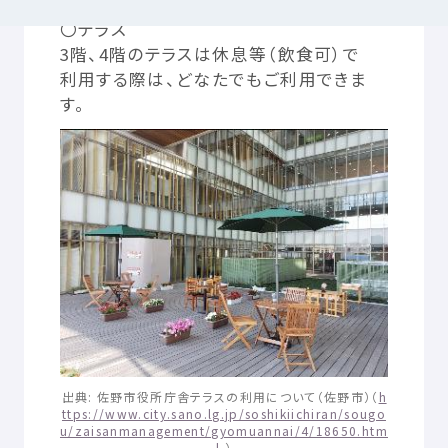
〇テラス
3
階
、4
階
のテラスは
休息
等
（
飲食
可
）で
つかいかた
サイトについて
利用
する
際
は、どなたでもご
利用
できま
す。
気持
ちをはきだす
サイト
内検索
お
気
に
入
り
お
知
らせ
利用規約
寄付
のお
願
い
プライバシーポリシー
認定
サービスとは
Mexへのお
問
い
合
わせ
出典
:
佐野
市役所
庁舎
テラスの
利用
について（
佐野市
）（
h
ttps://www.city.sano.lg.jp/soshikiichiran/sougo
u/zaisanmanagement/gyomuannai/4/18650.htm
l
）