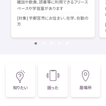
雑談
や
飲食
、
読書
等
に
利用
できるフリース
ペースや
学習
室
があります
[
対象
]
宇都宮市
にお
住
まい、
在学
、
在勤
の
方
知
りたい
困
った
居場所