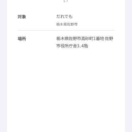
© Mex
だれでも
対象
栃木県
佐野市
栃木県
佐野市
高砂町
1
番地
佐野
場所
市役所
庁舎
3、4
階