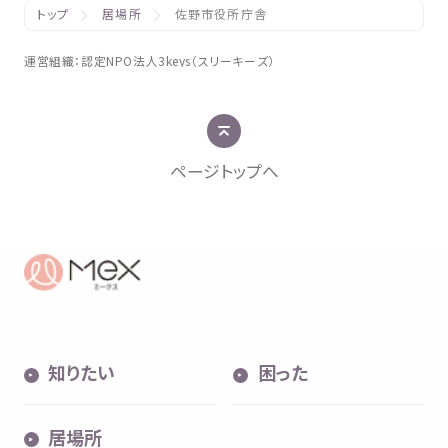
トップ
居場所
佐野市役所庁舎
運営組織
：
認定
NPO
法人
3keys（スリーキーズ）
ページトップへ
知
りたい
困
った
居場所