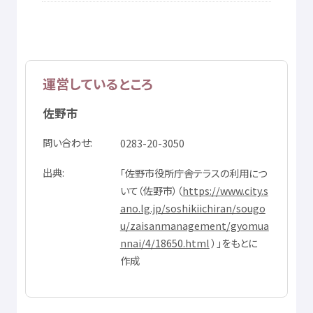
運営
しているところ
佐野市
問
い
合
わせ
0283-20-3050
出典
「
佐野
市役所
庁舎
テラスの
利用
につ
いて（
佐野市
）（
https://www.city.s
ano.lg.jp/soshikiichiran/sougo
u/zaisanmanagement/gyomua
nnai/4/18650.html
）」をもとに
作成