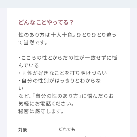
どんなことやってる？
つかいかた
サイトについて
性
のあり
方
は
十人十色
。ひとりひとり
違
っ
気持
ちをはきだす
サイト
内検索
て
当然
です。
・こころの
性
とからだの
性
が
一致
せずに
悩
お
気
に
入
り
お
知
らせ
んでいる
・
同性
が
好
きなことを
打
ち
明
けづらい
利用規約
寄付
のお
願
い
・
自分
の
性別
がはっきりとわからな
い
など、「
自分
の
性
のあり
方
」に
悩
んだらお
プライバシーポリシー
認定
サービスとは
気軽
にお
電話
ください。
秘密
は
厳守
します。
Mexへのお
問
い
合
わせ
だれでも
対象