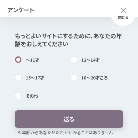
アンケート
メニュー
ふりがな
つかいかた
閉じる
もっとよいサイトにするために、あなたの
年
このページは
公開情報
をもとに
齢
をおしえてください
Mexで
作成
しました
知
困
居場所
〜11
才
12〜14
才
15〜17
才
18〜20
才
ころ
その
他
内検索
気持
みえにじいろ
相談
性
の
多様性
に
関
する
相談
送
る
お
気
に
入
り
※
年
齢
からあなたがだれかわかることはありません
セクシュアリティ