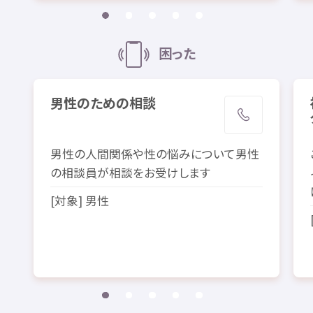
困
った
男性
のための
相談
男性
の
人間
関係
や
性
の
悩
みについて
男性
の
相談
員
が
相談
をお
受
けします
[
対象
]
男性