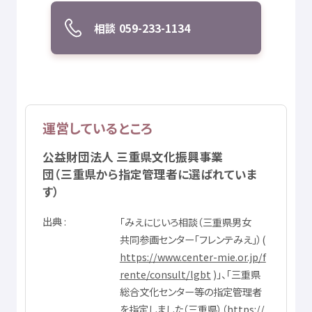
相談
059-233-1134
運営
しているところ
公益
財団
法人
三重県
文化
振興
事業
団
（
三重県
から
指定
管理者
に
選
ばれていま
す）
出典
「みえにじいろ
相談
（
三重県
男女
共同
参画
センター「フレンテみえ」）(
https://www.center-mie.or.jp/f
rente/consult/lgbt
)」、「
三重県
総合文化
センター
等
の
指定
管理者
を
指定
しました（
三重県
）（
https://