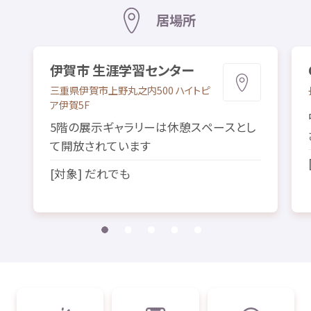
居場所
伊賀市
生涯
学習
センター
三重県
伊賀市
上野
丸之内
500 ハイトピ
ア
伊賀
5F
5
階
の
展示
ギャラリーは
休憩
スペースとし
て
開放
されています
[
対象
] だれでも