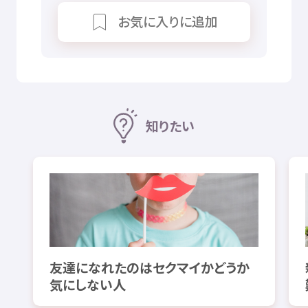
お
気
に
入
りに
追加
知
りたい
友達
になれたのはセクマイかどうか
気
にしない
人