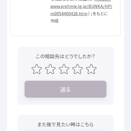
www.pref.mie.lg.jp/BUNKA/HP/
m0054400426.htm
）」をもとに
作成
この
相談先
はどうでしたか？
送
る
また
後
で
見
たい
時
はこちら