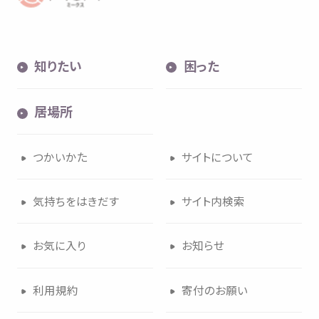
知
りたい
困
った
居場所
つかいかた
サイトについて
気持
ちをはきだす
サイト
内検索
お
気
に
入
り
お
知
らせ
利用規約
寄付
のお
願
い