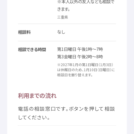
※
本人
以外
の
友人
なども
相談
で
© Mex
きます。
三重県
なし
相談料
第
1
日曜日
午後
1
時
～7
時
相談
できる
時間
第
3
金曜日
午後
2
時
～8
時
※2027
年
1
月
の
第
1
日曜日
（1
月
3
日
）
は
休館
日
のため、1
月
10
日
（
日曜日
）に
相談
日
を
振
り
替
えます。
利用
までの
流
れ
電話
の
相談
窓口
です。ボタンを
押
して
相談
してください。