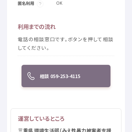
OK
匿名利用
利用
までの
流
れ
電話
の
相談
窓口
です。ボタンを
押
して
相談
してください。
相談
059-253-4115
運営
しているところ
三重県
環境
生活
部
（みえ
性暴力
被害者
支援