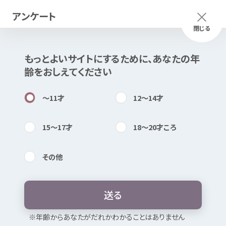
アンケート
メニュー
ふりがな
つかいかた
閉じる
もっとよいサイトにするために、あなたの
年
このページは
公開情報
をもとに
齢
をおしえてください
Mexで
作成
しました
知
困
居場所
〜11
才
12〜14
才
15〜17
才
18〜20
才
ころ
その
他
内検索
気持
みえ
性暴力
被害者
支援
センター よ
りこ（
電話
相談
）
送
る
お
気
に
入
り
※
年
齢
からあなたがだれかわかることはありません
性被害
・わいせつ