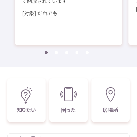
て
開放
されています
[
対象
] だれでも
知
りたい
困
った
居場所