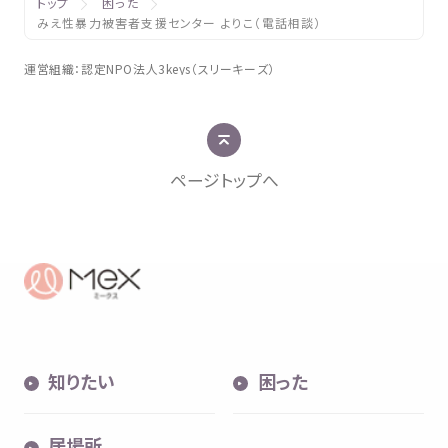
トップ
困った
みえ性暴力被害者支援センター よりこ（電話相談）
運営組織
：
認定
NPO
法人
3keys（スリーキーズ）
ページトップへ
知
りたい
困
った
居場所