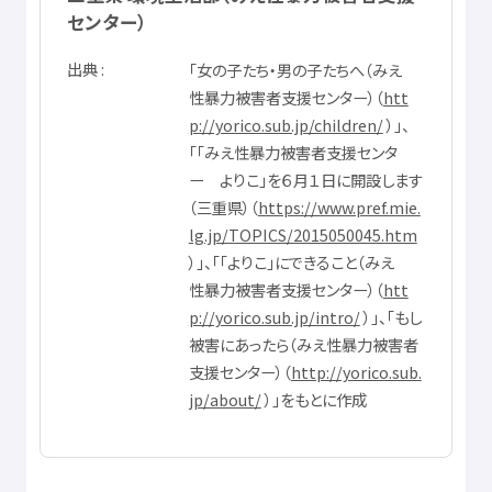
センター）
出典
「
女
の
子
たち・
男
の
子
たちへ（みえ
性暴力
被害者
支援
センター）（
htt
p://yorico.sub.jp/children/
）」、
「「みえ
性暴力
被害者
支援
センタ
ー よりこ」を６
月
１
日
に
開設
します
（
三重県
）（
https://www.pref.mie.
lg.jp/TOPICS/2015050045.htm
）」、「「よりこ」にできること（みえ
性暴力
被害者
支援
センター）（
htt
p://yorico.sub.jp/intro/
）」、「もし
被害
にあったら（みえ
性暴力
被害者
支援
センター）（
http://yorico.sub.
jp/about/
）」をもとに
作成