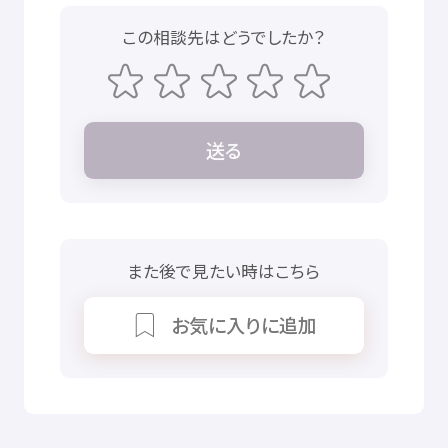
この
相談先
はどうでしたか？
送
る
また
後
で
見
たい
時
はこちら
お
気
に
入
りに
追加