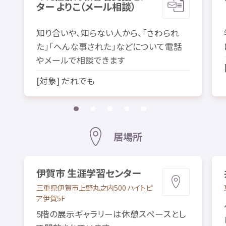
ター よりこ（メール
相談
）
知
り
合
いや、
知
らない
人
から、「さわられ
た」「へんな
事
された」などについて
電話
やメールで
相談
できます
[
対象
] だれでも
居場所
伊賀市
生涯
学習
センター
三重県
伊賀市
上野
丸之内
500 ハイトピ
ア
伊賀
5F
5
階
の
展示
ギャラリーは
休憩
スペースとし