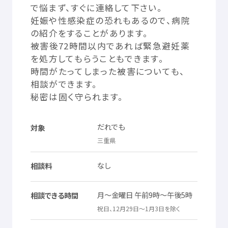
で
悩
まず、すぐに
連絡
して
下
さい。
© Mex
妊娠
や
性感染症
の
恐
れもあるので、
病院
の
紹介
をすることがあります。
被害
後
72
時間
以内
であれば
緊急
避妊薬
を
処方
してもらうこともできます。
時間
がたってしまった
被害
についても、
相談
ができます。
秘密
は
固
く
守
られます。
だれでも
対象
三重県
なし
相談料
名前
住所
電話
番号
通知
等
顔
分
月
～
金曜日
午前
9
時
～
午後
5
時
相談
できる
時間
写真
必須
祝日
、12
月
29
日
～1
月
3
日
を
除
く