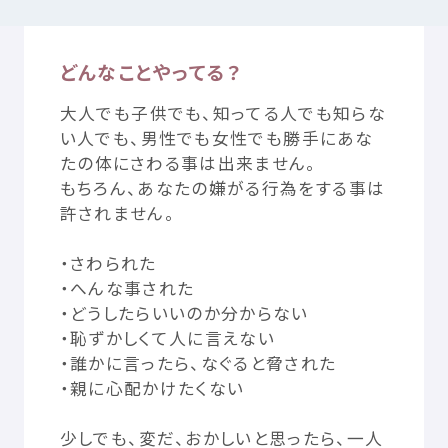
どんなことやってる？
つかいかた
サイトについて
大人
でも
子供
でも、
知
ってる
人
でも
知
らな
気持
ちをはきだす
サイト
内検索
い
人
でも、
男性
でも
女性
でも
勝手
にあな
たの
体
にさわる
事
は
出来
ません。
もちろん、あなたの
嫌
がる
行為
をする
事
は
お
気
に
入
り
お
知
らせ
許
されません。
利用規約
寄付
のお
願
い
・さわられた
・へんな
事
された
・どうしたらいいのか
分
からない
プライバシーポリシー
認定
サービスとは
・
恥
ずかしくて
人
に
言
えない
・
誰
かに
言
ったら、なぐると
脅
された
Mexへのお
問
い
合
わせ
・
親
に
心配
かけたくない
少
しでも、
変
だ、おかしいと
思
ったら、
一人