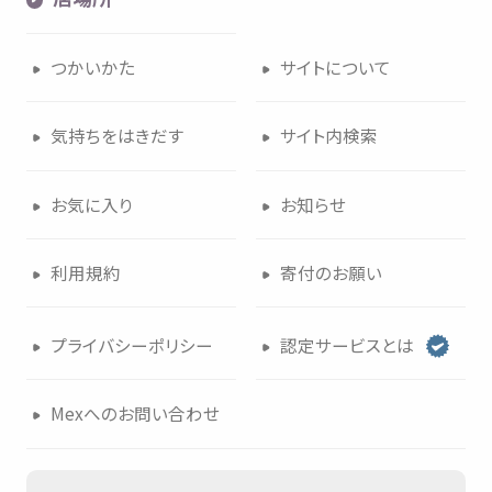
つかいかた
サイトについて
気持
ちをはきだす
サイト
内検索
お
気
に
入
り
お
知
らせ
利用規約
寄付
のお
願
い
プライバシーポリシー
認定
サービスとは
Mexへのお
問
い
合
わせ