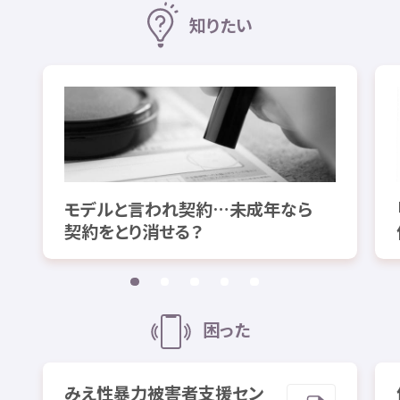
知
りたい
モデルと
言
われ
契約
…
未成年
なら
契約
をとり
消
せる？
困
った
みえ
性暴力
被害者
支援
セン