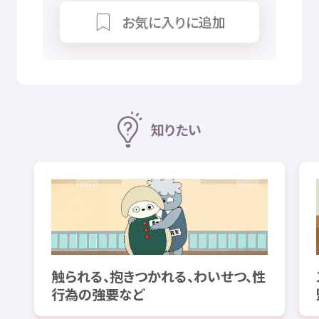
お
気
に
入
りに
追加
知
りたい
触られる、抱きつかれる、わいせつ、性
行為の強要など