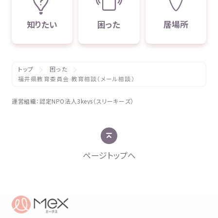
知
りたい
困
った
居場所
トップ
困った
福井県教育委員会 教育相談（メール相談）
運営組織
：
認定
NPO
法人
3keys（スリーキーズ）
ページトップへ