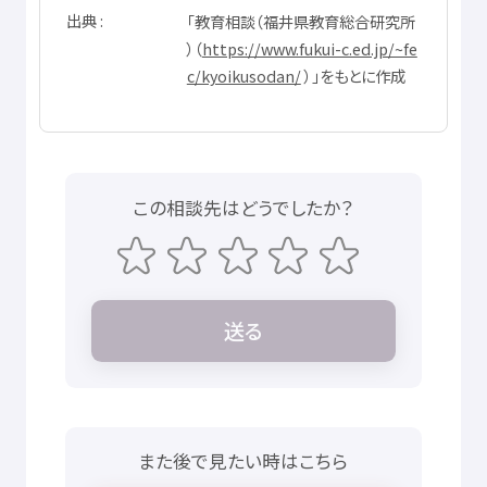
出典
「
教育
相談
（
福井県
教育
総合
研究所
）（
https://www.fukui-c.ed.jp/~fe
c/kyoikusodan/
）」をもとに
作成
この
相談先
はどうでしたか？
送
る
また
後
で
見
たい
時
はこちら