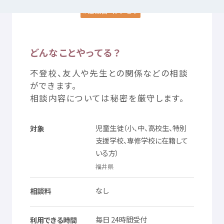
性被害
・わいせつ
つかいかた
サイトについて
どんなことやってる？
気持
ちをはきだす
サイト
内検索
不
登校
、
友人
や
先生
との
関係
などの
相談
ができます。
相談
内容
については
秘密
を
厳守
します。
お
気
に
入
り
お
知
らせ
児童
生徒
（
小
、
中
、
高校生
、
特別
対象
利用規約
寄付
のお
願
い
支援
学校
、
専修
学校
に
在籍
して
いる
方
）
プライバシーポリシー
認定
サービスとは
福井県
なし
相談料
Mexへのお
問
い
合
わせ
毎日
24
時間
受付
利用
できる
時間