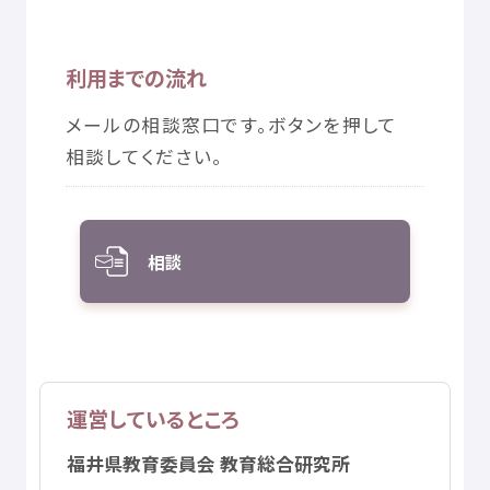
© Mex
利用
までの
流
れ
メールの
相談
窓口
です。ボタンを
押
して
相談
してください。
相談
運営
しているところ
福井県
教育
委員会
教育
総合
研究所