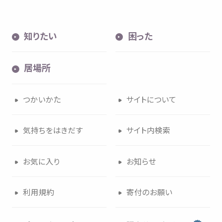
知
りたい
困
った
居場所
つかいかた
サイトについて
気持
ちをはきだす
サイト
内検索
お
気
に
入
り
お
知
らせ
利用規約
寄付
のお
願
い