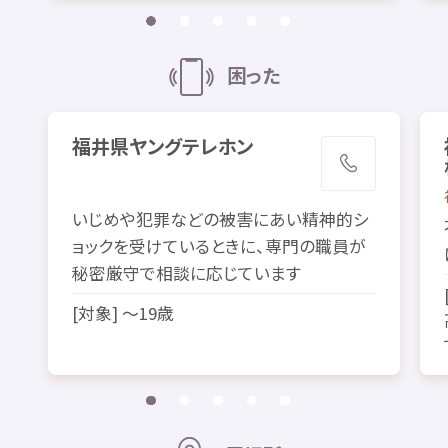
困
った
福井県
ヤングテレホン
いじめや
犯罪
などの
被害
にあい
精神的
シ
ョックを
受
けているときに、
専門
の
職員
が
秘密
厳守
で
相談
に
応
じています
[
対象
] ～19
歳