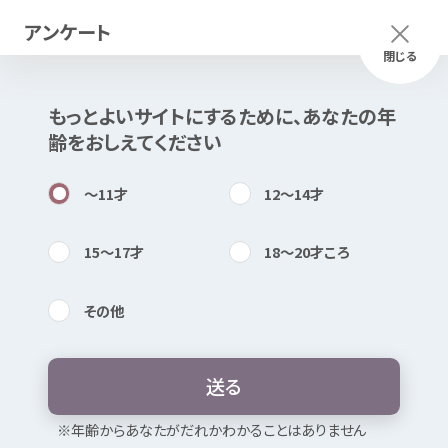
アンケート
メニュー
ふりがな
つかいかた
閉じる
もっとよいサイトにするために、あなたの
年
このページは
公開情報
をもとに
齢
をおしえてください
Mexで
作成
しました
知
困
居場所
〜11
才
12〜14
才
15〜17
才
18〜20
才
ころ
その
他
内検索
気持
福井県
教育
委員会
教育
相談
（メー
ル
相談
）
送
る
お
気
に
入
り
※
年
齢
からあなたがだれかわかることはありません
暴言
・
無視
・ひいき
たたく・
殴
る