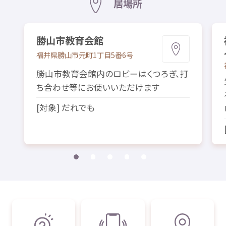
居場所
勝山市
教育
会館
福井県
勝山市
元町
1
丁目
5
番
6
号
勝山市
教育
会館
内
のロビーはくつろぎ、
打
ち
合
わせ
等
にお
使
いいただけます
[
対象
] だれでも