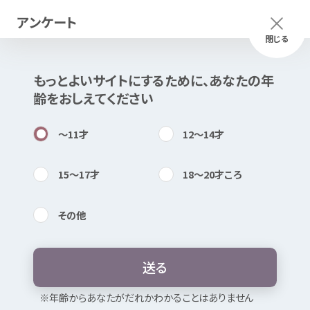
アンケート
メニュー
ふりがな
つかいかた
閉じる
もっとよいサイトにするために、あなたの
年
このページは
公開情報
をもとに
齢
をおしえてください
Mexで
作成
しました
知
困
居場所
〜11
才
12〜14
才
15〜17
才
18〜20
才
ころ
その
他
内検索
気持
子
どもの
権利
相談
室
やまなしスマ
イル（オンライン
相談
）
送
る
お
気
に
入
り
※
年
齢
からあなたがだれかわかることはありません
暴言
・
無視
・ひいき
たたく・
殴
る