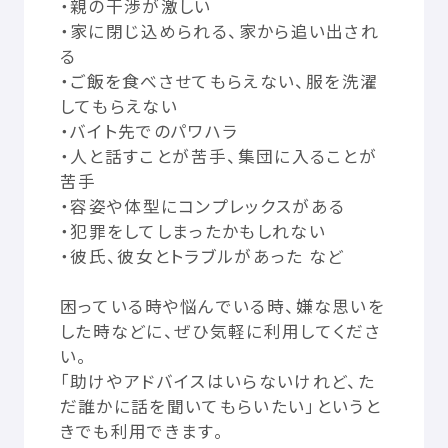
・
親
の
干渉
が
激
しい
© Mex
・
家
に
閉
じ
込
められる、
家
から
追
い
出
され
る
・ご
飯
を
食
べさせてもらえない、
服
を
洗濯
してもらえない
・バイト
先
でのパワハラ
・
人
と
話
すことが
苦手
、
集団
に
入
ることが
苦手
・
容姿
や
体型
にコンプレックスがある
・
犯罪
をしてしまったかもしれない
・
彼氏
、
彼女
とトラブルがあった など
困
っている
時
や
悩
んでいる
時
、
嫌
な
思
いを
した
時
などに、ぜひ
気軽
に
利用
してくださ
い。
「
助
けやアドバイスはいらないけれど、た
だ
誰
かに
話
を
聞
いてもらいたい」というと
きでも
利用
できます。