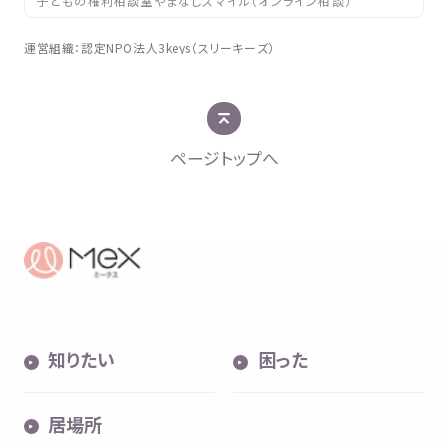
子どもの権利相談室やまなしスマイル（オンライン相談）
運営組織
：
認定
NPO
法人
3keys（スリーキーズ）
ページトップへ
知
りたい
困
った
居場所