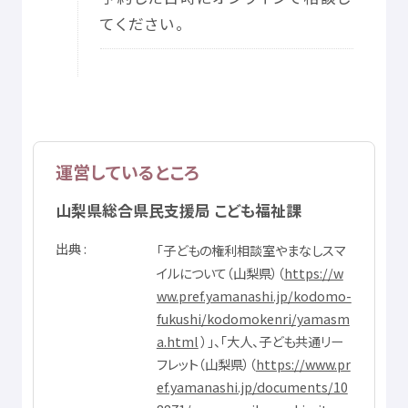
てください。
運営
しているところ
山梨県
総合
県民
支援
局
こども
福祉
課
出典
「
子
どもの
権利
相談
室
やまなしスマ
イルについて（
山梨県
）（
https://w
ww.pref.yamanashi.jp/kodomo-
fukushi/kodomokenri/yamasm
a.html
）」、「
大人
、
子
ども
共通
リー
フレット（
山梨県
）（
https://www.pr
ef.yamanashi.jp/documents/10