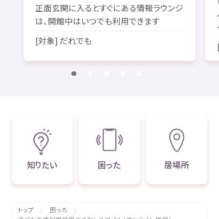
正面
玄関
に
入
るとすぐにある
情報
ラウンジ
は、
開館
中
はいつでも
利用
できます
[
対象
] だれでも
知
りたい
困
った
居場所
トップ
困った