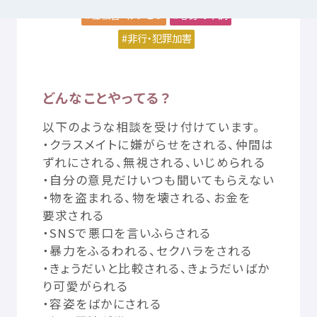
性被害
・わいせつ
心身
の
不調
非行
・
犯罪加害
つかいかた
サイトについて
気持
ちをはきだす
サイト
内検索
どんなことやってる？
以下
のような
相談
を
受
け
付
けています。
お
気
に
入
り
お
知
らせ
・クラスメイトに
嫌
がらせをされる、
仲間
は
ずれにされる、
無視
される、いじめられる
・
自分
の
意見
だけいつも
聞
いてもらえない
利用規約
寄付
のお
願
い
・
物
を
盗
まれる、
物
を
壊
される、お
金
を
要求
される
プライバシーポリシー
認定
サービスとは
・
SNS
で
悪口
を
言
いふらされる
・
暴力
をふるわれる、セクハラをされる
・きょうだいと
比較
される、きょうだいばか
Mexへのお
問
い
合
わせ
り
可愛
がられる
・
容姿
をばかにされる