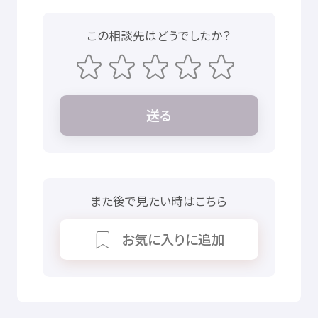
この
相談先
はどうでしたか？
送
る
また
後
で
見
たい
時
はこちら
お
気
に
入
りに
追加