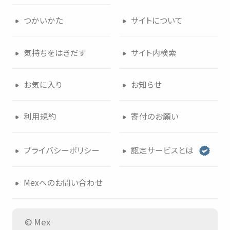
つかいかた
サイトについて
気持
ちをはきだす
サイト
内検索
お
気
に
入
り
お
知
らせ
利用規約
寄付
のお
願
い
プライバシーポリシー
認定
サービスとは
Mexへのお
問
い
合
わせ
© Mex