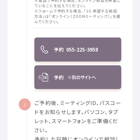
※
電話
で
予約
する
場合
、オンライン
相談
を
希望
し
ていることを
伝
えてください。
※フォームで
予約
する
場合
、「10.
希望
する
相談
方法
」は「オンライン（
ZOOM
ミーティング）」を
選
んでください。
予約
055-225-3958
予約
※
別
のサイトへ
ご
予約
後
、ミーティング
ID
、パスコー
2
ドをお
知
らせします。パソコン、タブ
レット、スマートフォンをご
準備
くだ
さい。
予約
した
日時
にオンラインで
相談
し