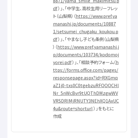
8871/yama_smile_makimitsu.p
df
）」、「
中学生
、
高校生用
リーフレッ
ト（
山梨県
）（
https://www.pref.ya
manashi.jp/documents/10887
1/setsumei_chugaku_koukou.p
df
）」、「やまなし
子
ども
条例
（
山梨県
）（
https://www.pref.yamanashi.j
p/documents/103734/kodomoj
yorei.pdf
）」、「
相談
予約
フォーム（
h
ttps://forms.office.com/pages/
responsepage.aspx?id=RXGmq
aZ1j0-txs0C0tgebzuRFQOQCHl
Nr_5nWcBvr9tUQThDMzgwWV
VRSDRIMjRNUTY3NEhXQ1AxUC
4u&route=shorturl
）」をもとに
作成