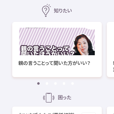
知
りたい
親
の
言
うことって
聞
いた
方
がいい？
困
った