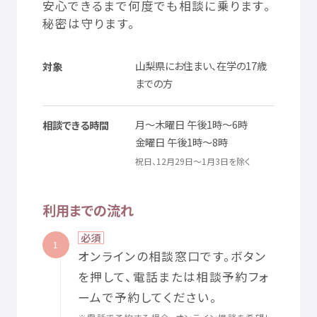
安心
できるまで
何度
でも
相談
に
乗
ります。
秘密
は
守
ります。
山梨
県
にお
住
まい、
在学
の17
歳
対象
までの
方
月
～
木曜日
午後
1
時
～6
時
相談
できる
時間
金曜日
午後
1
時
～8
時
祝日
、12
月
29
日
～1
月
3
日
を
除
く
利用
までの
流
れ
必須
1
オンラインの
相談
窓口
です。ボタン
を
押
して、
電話
または
相談
予約
フォ
ームで
予約
してください。