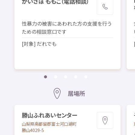
かいさぽ ももこ（
電話
相談
）
性暴力
の
被害
にあわれた
方
の
支援
を
行
う
ための
相談
窓口
です
[
対象
] だれでも
居場所
勝山
ふれあいセンター
山梨県
南都留郡
富士河口湖町
勝山
4029-5