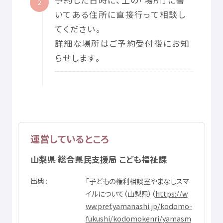
2
いてある
住所
に
直接
行
って
相談
し
てください。
詳細
な
場所
はご
予約
受付
後
にお
知
らせします。
運営
しているところ
山梨県
総合
県民
支援
局
こども
福祉
課
出典
「
子
どもの
権利
相談
室
やまなしスマ
イルについて（
山梨県
）（
https://w
ww.pref.yamanashi.jp/kodomo-
fukushi/kodomokenri/yamasm