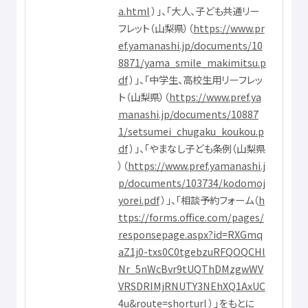
a.html
）」、「
大人
、
子
ども
共通
リー
フレット（
山梨県
）（
https://www.pr
ef.yamanashi.jp/documents/10
8871/yama_smile_makimitsu.p
df
）」、「
中学生
、
高校生用
リーフレッ
ト（
山梨県
）（
https://www.pref.ya
manashi.jp/documents/10887
1/setsumei_chugaku_koukou.p
df
）」、「やまなし
子
ども
条例
（
山梨県
）（
https://www.pref.yamanashi.j
p/documents/103734/kodomoj
yorei.pdf
）」、「
相談
予約
フォーム（
h
ttps://forms.office.com/pages/
responsepage.aspx?id=RXGmq
aZ1j0-txs0C0tgebzuRFQOQCHl
Nr_5nWcBvr9tUQThDMzgwWV
VRSDRIMjRNUTY3NEhXQ1AxUC
4u&route=shorturl
）」をもとに