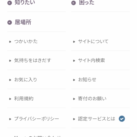
知
りたい
困
った
居場所
つかいかた
サイトについて
気持
ちをはきだす
サイト
内検索
お
気
に
入
り
お
知
らせ
利用規約
寄付
のお
願
い
プライバシーポリシー
認定
サービスとは