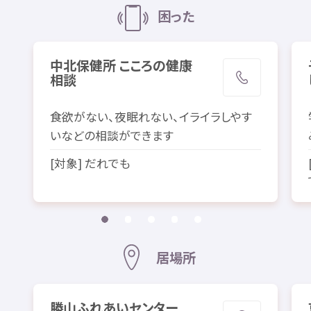
困
った
中北
保健所
こころの
健康
相談
食欲
がない、
夜
眠
れない、イライラしやす
いなどの
相談
ができます
[
対象
] だれでも
居場所
勝山
ふれあいセンター