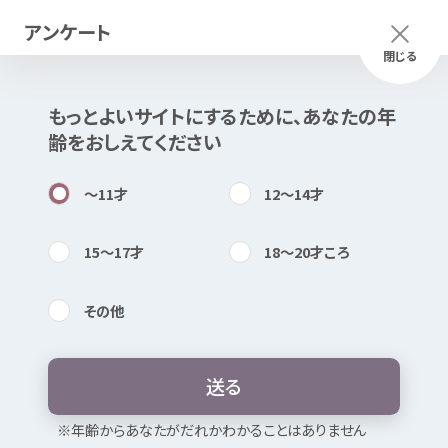
アンケート
メニュー
ふりがな
つかいかた
閉じる
もっとよいサイトにするために、あなたの
年
このページは
公開情報
をもとに
齢
をおしえてください
Mexで
作成
しました
知
困
居場所
〜11
才
12〜14
才
15〜17
才
18〜20
才
ころ
その
他
内検索
気持
子
どもの
権利
相談
室
やまなしスマ
イル（
来所
相談
）
送
る
お
気
に
入
り
※
年
齢
からあなたがだれかわかることはありません
暴言
・
無視
・ひいき
たたく・
殴
る