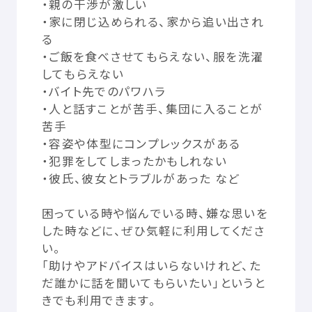
・
親
の
干渉
が
激
しい
© Mex
・
家
に
閉
じ
込
められる、
家
から
追
い
出
され
る
・ご
飯
を
食
べさせてもらえない、
服
を
洗濯
してもらえない
・バイト
先
でのパワハラ
・
人
と
話
すことが
苦手
、
集団
に
入
ることが
苦手
・
容姿
や
体型
にコンプレックスがある
・
犯罪
をしてしまったかもしれない
・
彼氏
、
彼女
とトラブルがあった など
困
っている
時
や
悩
んでいる
時
、
嫌
な
思
いを
した
時
などに、ぜひ
気軽
に
利用
してくださ
い。
「
助
けやアドバイスはいらないけれど、た
だ
誰
かに
話
を
聞
いてもらいたい」というと
きでも
利用
できます。