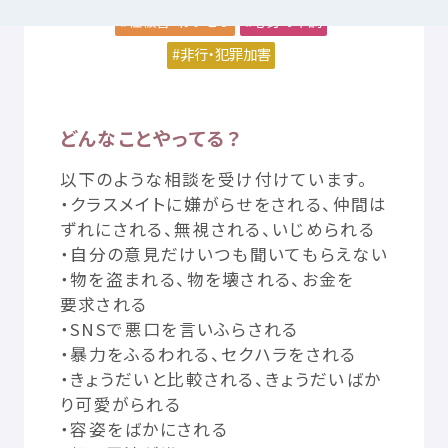
性被害
・わいせつ
心身
の
不調
非行
・
犯罪加害
つかいかた
サイトについて
気持
ちをはきだす
サイト
内検索
どんなことやってる？
以下
のような
相談
を
受
け
付
けています。
お
気
に
入
り
お
知
らせ
・クラスメイトに
嫌
がらせをされる、
仲間
は
ずれにされる、
無視
される、いじめられる
・
自分
の
意見
だけいつも
聞
いてもらえない
利用規約
寄付
のお
願
い
・
物
を
盗
まれる、
物
を
壊
される、お
金
を
要求
される
プライバシーポリシー
認定
サービスとは
・
SNS
で
悪口
を
言
いふらされる
・
暴力
をふるわれる、セクハラをされる
・きょうだいと
比較
される、きょうだいばか
Mexへのお
問
い
合
わせ
り
可愛
がられる
・
容姿
をばかにされる