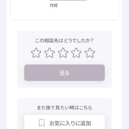
作成
この
相談先
はどうでしたか？
送
る
また
後
で
見
たい
時
はこちら
お
気
に
入
りに
追加