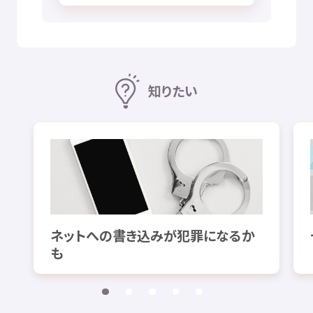
知
りたい
ネットへの
書
き
込
みが
犯罪
になるか
も