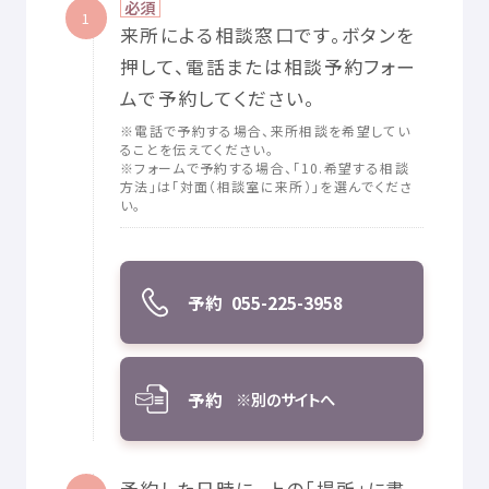
必須
1
来所
による
相談
窓口
です。ボタンを
押
して、
電話
または
相談
予約
フォー
ムで
予約
してください。
※
電話
で
予約
する
場合
、
来所
相談
を
希望
してい
ることを
伝
えてください。
※フォームで
予約
する
場合
、「10.
希望
する
相談
方法
」は「
対面
（
相談
室
に
来所
）」を
選
んでくださ
い。
予約
055-225-3958
予約
※
別
のサイトへ
予約
した
日時
に、
上
の「
場所
」に
書