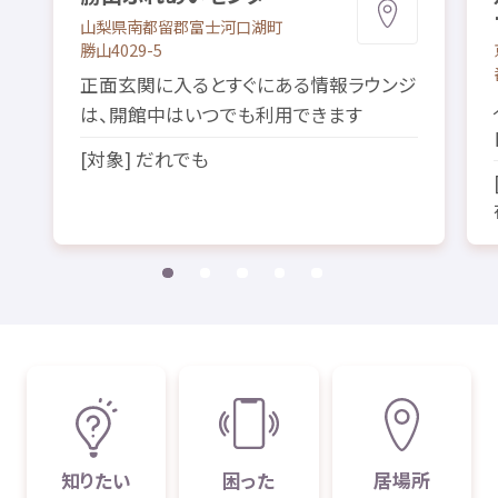
山梨県
南都留郡
富士河口湖町
勝山
4029-5
正面
玄関
に
入
るとすぐにある
情報
ラウンジ
は、
開館
中
はいつでも
利用
できます
[
対象
] だれでも
知
りたい
困
った
居場所