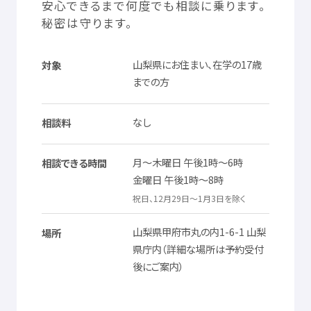
安心
できるまで
何度
でも
相談
に
乗
ります。
秘密
は
守
ります。
山梨
県
にお
住
まい、
在学
の17
歳
対象
までの
方
なし
相談料
月
～
木曜日
午後
1
時
～6
時
相談
できる
時間
金曜日
午後
1
時
～8
時
祝日
、12
月
29
日
～1
月
3
日
を
除
く
山梨県
甲府市
丸
の
内
1-6-1
山梨
場所
県庁
内
（
詳細
な
場所
は
予約
受付
後
にご
案内
）