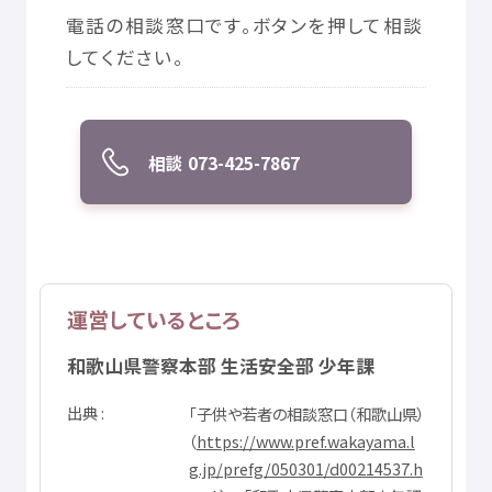
© Mex
電話
の
相談
窓口
です。ボタンを
押
して
相談
してください。
相談
073-425-7867
運営
しているところ
和歌山
県警
察
本部
生活
安全
部
少年
課
出典
「
子供
や
若者
の
相談
窓口
（
和歌山県
）
（
https://www.pref.wakayama.l
g.jp/prefg/050301/d00214537.h