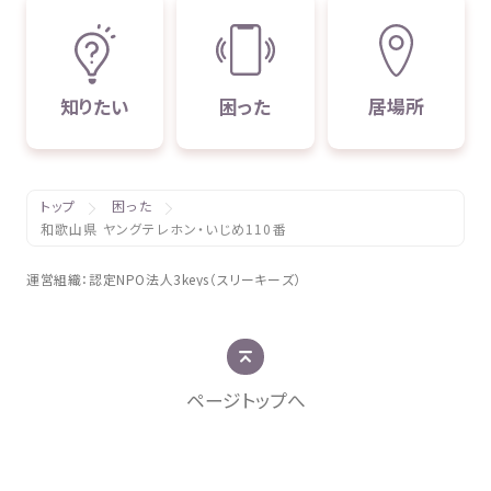
知
りたい
困
った
居場所
トップ
困った
和歌山県 ヤングテレホン・いじめ110番
運営組織
：
認定
NPO
法人
3keys（スリーキーズ）
ページトップへ