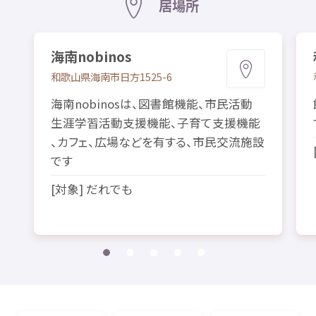
居場所
海南
nobinos
和歌山県
海南市
日方
1525-6
海南
nobinosは、
図書館
機能
、
市民
活動
生涯
学習
活動
支援
機能
、
子育
て
支援
機能
、カフェ、
広場
などを
有
する、
市民
交流
施設
です
[
対象
] だれでも