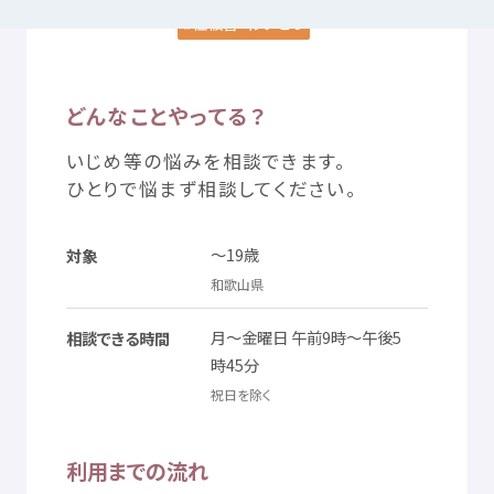
性被害
・わいせつ
つかいかた
サイトについて
どんなことやってる？
気持
ちをはきだす
サイト
内検索
いじめ
等
の
悩
みを
相談
できます。
ひとりで
悩
まず
相談
してください。
お
気
に
入
り
お
知
らせ
～19
歳
対象
利用規約
寄付
のお
願
い
和歌山県
月
～
金曜日
午前
9
時
～
午後
5
相談
できる
時間
プライバシーポリシー
認定
サービスとは
時
45
分
祝日
を
除
く
Mexへのお
問
い
合
わせ
利用
までの
流
れ