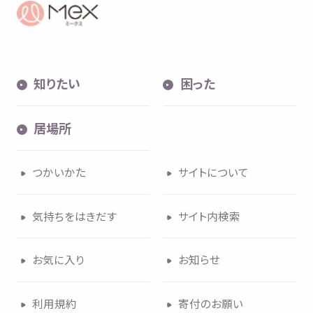
知
りたい
困
った
居場所
つかいかた
サイトについて
気持
ちをはきだす
サイト
内検索
お
気
に
入
り
お
知
らせ
利用規約
寄付
のお
願
い