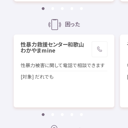
困
った
性暴力
救援
センター
和歌山
わかやま
mine
性暴力
被害
に
関
して
電話
で
相談
できます
[
対象
] だれでも