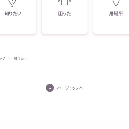
知
りたい
困
った
居場所
ップ
知りたい
ページトップへ