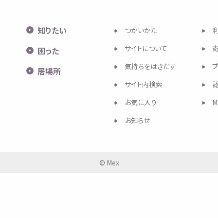
知
りたい
つかいかた
サイトについて
困
った
気持
ちをはきだす
居場所
サイト
内検索
お
気
に
入
り
M
お
知
らせ
© Mex