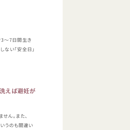
で3～
7日間
生
き
娠
しない「
安全日
」
洗
えば
避妊
が
ません。また、
いうのも
間違
い