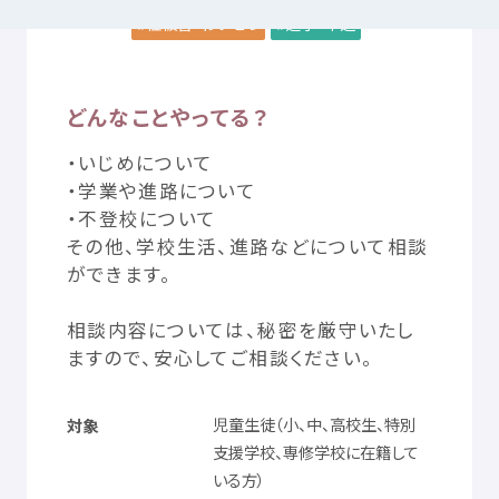
性被害
・わいせつ
進学
・
中退
つかいかた
サイトについて
どんなことやってる？
気持
ちをはきだす
サイト
内検索
・いじめについて
・
学業
や
進路
について
・
不
登校
について
お
気
に
入
り
お
知
らせ
その
他
、
学校
生活
、
進路
などについて
相談
ができます。
利用規約
寄付
のお
願
い
相談
内容
については、
秘密
を
厳守
いたし
ますので、
安心
してご
相談
ください。
プライバシーポリシー
認定
サービスとは
児童
生徒
（
小
、
中
、
高校生
、
特別
対象
Mexへのお
問
い
合
わせ
支援
学校
、
専修
学校
に
在籍
して
いる
方
）