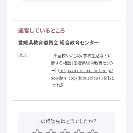
運営
しているところ
愛媛県
教育
委員会
総合
教育
センター
出典
「
不
登校
やいじめ、
学校
生活
などに
関
する
相談
（
愛媛県
総合
教育
センタ
ー）（
https://center.esnet.ed.jp/
soudan_top/jidouseito
）」をもと
に
作成
この
相談先
はどうでしたか？