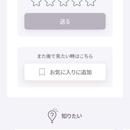
送
る
また
後
で
見
たい
時
はこちら
お
気
に
入
りに
追加
知
りたい