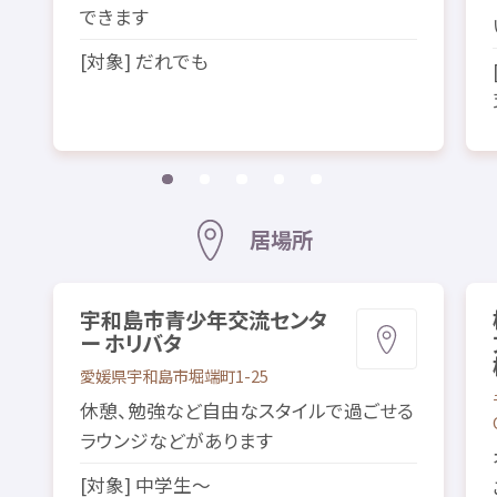
できます
[
対象
] だれでも
居場所
宇和島市
青少年
交流
センタ
ー ホリバタ
愛媛県
宇和島市
堀端町
1-25
休憩
、
勉強
など
自由
なスタイルで
過
ごせる
ラウンジなどがあります
[
対象
]
中学生
～