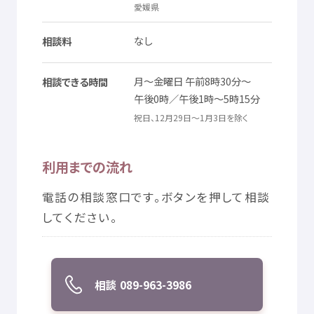
愛媛県
© Mex
なし
相談料
月
～
金曜日
午前
8
時
30
分
～
相談
できる
時間
午後
0
時
／
午後
1
時
～5
時
15
分
祝日
、12
月
29
日
～1
月
3
日
を
除
く
利用
までの
流
れ
電話
の
相談
窓口
です。ボタンを
押
して
相談
してください。
相談
089-963-3986