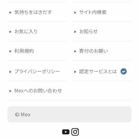
気持
ちをはきだす
サイト
内検索
お
気
に
入
り
お
知
らせ
利用規約
寄付
のお
願
い
プライバシーポリシー
認定
サービスとは
Mexへのお
問
い
合
わせ
© Mex