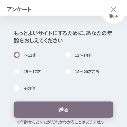
アンケート
メニュー
ふりがな
つかいかた
閉じる
もっとよいサイトにするために、あなたの
年
このページは
公開情報
をもとに
齢
をおしえてください
Mexで
作成
しました
知
困
居場所
〜11
才
12〜14
才
15〜17
才
18〜20
才
ころ
その
他
内検索
気持
不
登校
やいじめ、
学校
生活
などに
関
する
相談
（
電話
相談
）
送
る
お
気
に
入
り
※
年
齢
からあなたがだれかわかることはありません
暴言
・
無視
・ひいき
たたく・
殴
る