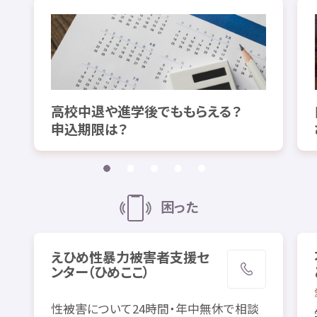
高校
中退
や
進学
後
でももらえる？
申込
期限
は？
困
った
えひめ
性暴力
被害者
支援
セ
ンター（ひめここ）
性
被害
について24
時間
・
年中
無休
で
相談