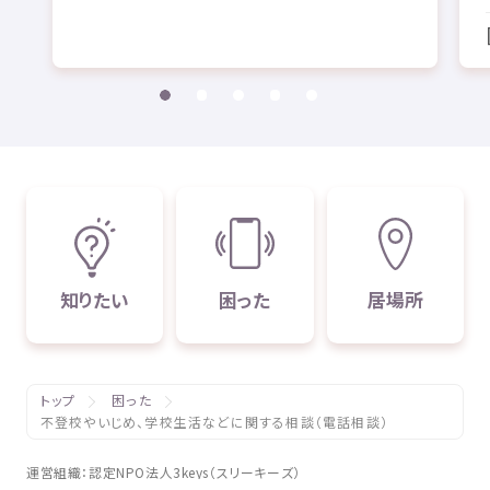
知
りたい
困
った
居場所
トップ
困った
不登校やいじめ、学校生活などに関する相談（電話相談）
運営組織
：
認定
NPO
法人
3keys（スリーキーズ）