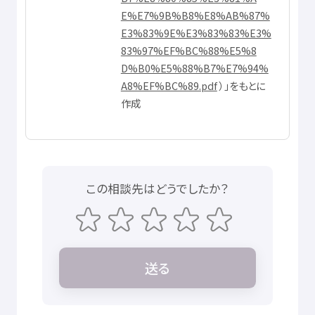
E%E7%9B%B8%E8%AB%87%
E3%83%9E%E3%83%83%E3%
83%97%EF%BC%88%E5%8
D%B0%E5%88%B7%E7%94%
A8%EF%BC%89.pdf
）」をもとに
作成
この
相談先
はどうでしたか？
送
る