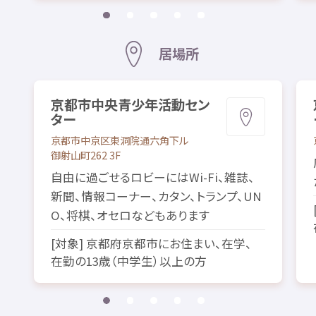
居場所
京都市
中央
青少年
活動
セン
ター
京都市
中京区
東洞院
通
六角
下
ル
御射山町
262 3
F
自由
に
過
ごせるロビーにはWi-Fi、
雑誌
、
新聞
、
情報
コーナー、カタン、トランプ、UN
O、
将棋
、オセロなどもあります
[
対象
]
京都府
京都市
にお
住
まい、
在学
、
在勤
の13
歳
（
中学生
）
以上
の
方