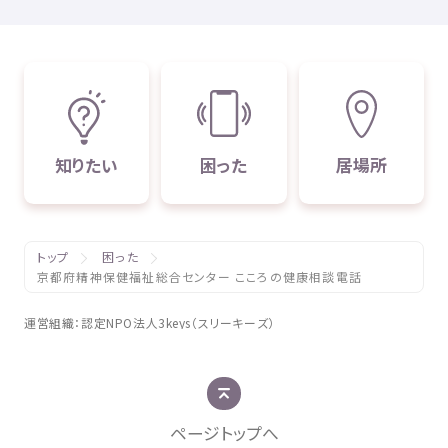
知
りたい
困
った
居場所
トップ
困った
京都府精神保健福祉総合センター こころの健康相談電話
運営組織
：
認定
NPO
法人
3keys（スリーキーズ）
ページトップへ