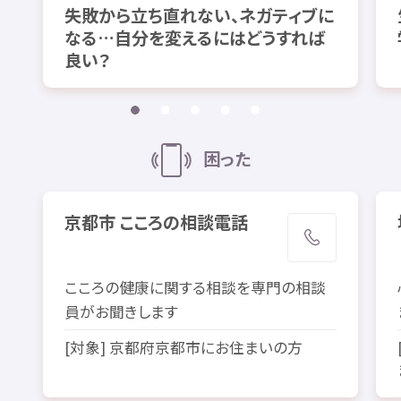
失敗
から
立
ち
直
れない、ネガティブに
なる…
自分
を
変
えるにはどうすれば
良
い？
困
った
京都市
こころの
相談
電話
こころの
健康
に
関
する
相談
を
専門
の
相談
員
がお
聞
きします
[
対象
]
京都府
京都市
にお
住
まいの
方