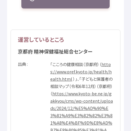
運営
しているところ
京都府
精神
保健
福祉
総合
センター
出典
「こころの
健康
相談
（
京都府
）（
http
s://www.pref.kyoto.jp/health/h
ealth.html
）」、「
子
どもと
保護者
の
相談
マップ（
令和
6
年
12
月
）（
京都府
）
（
https://www.kyoto-be.ne.jp/g
akkyou/cms/wp-content/uploa
ds/2024/12/%E5%AD%90%E
3%81%A9%E3%82%82%E3%8
1%A8%E4%BF%9D%E8%AD%
B7%E8%80%85%E3%81%A