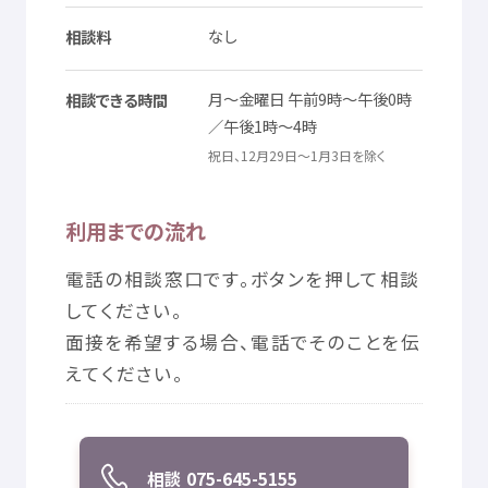
© Mex
なし
相談料
月
～
金曜日
午前
9
時
～
午後
0
時
相談
できる
時間
／
午後
1
時
～4
時
祝日
、12
月
29
日
～1
月
3
日
を
除
く
利用
までの
流
れ
電話
の
相談
窓口
です。ボタンを
押
して
相談
してください。
面接
を
希望
する
場合
、
電話
でそのことを
伝
えてください。
相談
075-645-5155