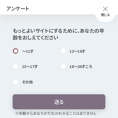
アンケート
メニュー
ふりがな
つかいかた
閉じる
もっとよいサイトにするために、あなたの
年
このページは
公開情報
をもとに
齢
をおしえてください
Mexで
作成
しました
知
困
居場所
〜11
才
12〜14
才
15〜17
才
18〜20
才
ころ
その
他
内検索
気持
京都府
精神
保健
福祉
総合
センター
こころの
健康
相談
電話
送
る
お
気
に
入
り
※
年
齢
からあなたがだれかわかることはありません
心身
の
不調