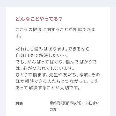
どんなことやってる？
つかいかた
サイトについて
こころの
健康
に
関
することが
相談
できま
気持
ちをはきだす
サイト
内検索
す。
だれにも
悩
みはあります。できるなら
お
気
に
入
り
お
知
らせ
自分自身
で
解決
したい…。
でも、がんばってばかり、
悩
んでばかりで
利用規約
寄付
のお
願
い
は、
心
がつぶれてしまいます。
ひとりで
悩
まず、
先生
や
友
だち、
家族
、その
ほか
相談
できる
人
たちとつながって、
支
え
プライバシーポリシー
認定
サービスとは
あって
解決
することが
大切
です。
Mexへのお
問
い
合
わせ
京都府
（
京都市
以外
）にお
住
まい
対象
の
方