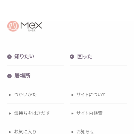
知
りたい
困
った
居場所
つかいかた
サイトについて
気持
ちをはきだす
サイト
内検索
お
気
に
入
り
お
知
らせ