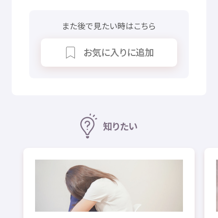
また
後
で
見
たい
時
はこちら
お
気
に
入
りに
追加
知
りたい