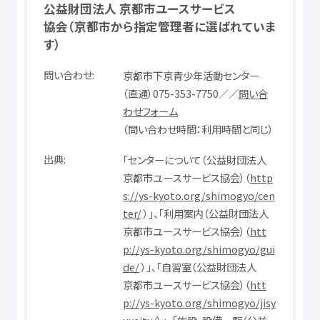
公益
財団
法人
京都市
ユースサービス
協会
（
京都市
から
指定
管理者
に
選
ばれていま
す）
問
い
合
わせ
京都市
下京
青少年
活動
センター
（
直通
）075-353-7750／／
問
い
合
わせフォーム
（
問
い
合
わせ
時間
：
利用
時間
と
同
じ）
出典
「センターについて（
公益
財団
法人
京都市
ユースサービス
協会
）（
http
s://ys-kyoto.org/shimogyo/cen
ter/
）」、「
利用
案内
（
公益
財団
法人
京都市
ユースサービス
協会
）（
htt
p://ys-kyoto.org/shimogyo/gui
de/
）」、「
自習
室
（
公益
財団
法人
京都市
ユースサービス
協会
）（
htt
p://ys-kyoto.org/shimogyo/jisy