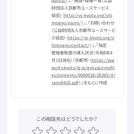
uusitu/
）」、「
施設
・
設備
一覧
（
公益
財団
法人
京都市
ユースサービス
協会
）（
http://ys-kyoto.org/shi
mogyo/room/
）」、「お
問
い
合
わせ
（
公益
財団
法人
京都市
ユースサービ
ス
協会
）（
https://ys-kyoto.org/s
himogyo/contact/
）」、「
指定
管理者
制度
の
導入
状況
（
令和
8
年
4
月
1
日
現在
）（
京都市
）（
https://ww
w.city.kyoto.lg.jp/gyozai/cmsfil
es/contents/0000026/26365/iti
rann0416.pdf
）」をもとに
作成
この
相談先
はどうでしたか？