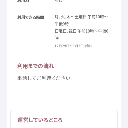
利用料
月
、
火
、
木
～
土曜日
午前
10
時
～
利用
できる
時間
午後
9
時
日曜日
、
祝日
午前
10
時
～
午後
6
時
12
月
29
日
～1
月
3
日
を
除
く
利用
までの
流
れ
来館
してご
利用
ください。
運営
しているところ