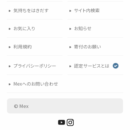
気持
ちをはきだす
サイト
内検索
お
気
に
入
り
お
知
らせ
利用規約
寄付
のお
願
い
プライバシーポリシー
認定
サービスとは
Mexへのお
問
い
合
わせ
© Mex