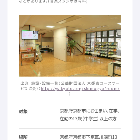
などがあります。(
音楽
スタジオは
有料
)
© Mex
出典
:
施設
・
設備
一覧
（
公益
財団
法人
京都市
ユースサー
ビス
協会
）（
http://ys-kyoto.org/shimogyo/room/
）
京都府
京都市
にお
住
まい、
在学
、
対象
在勤
の13
歳
（
中学生
）
以上
の
方
京都府
京都市
下京区
川端町
13
場所