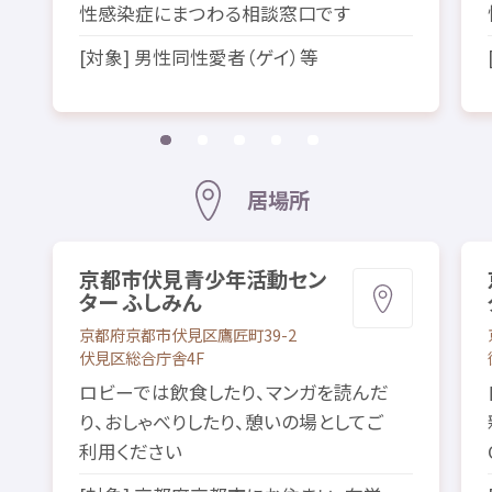
性感染症
にまつわる
相談
窓口
です
[
対象
]
男性
同性愛者
（ゲイ）
等
居場所
京都市
伏見
青少年
活動
セン
ター ふしみん
京都府
京都市
伏見区
鷹匠町
39-2
伏見区
総合
庁舎
4
F
ロビーでは
飲食
したり、マンガを
読
んだ
り、おしゃべりしたり、
憩
いの
場
としてご
利用
ください