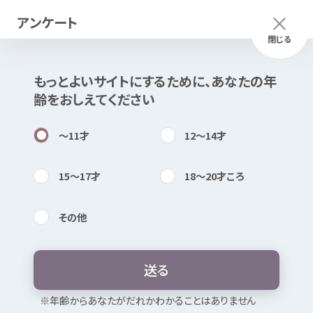
アンケート
メニュー
ふりがな
つかいかた
閉じる
もっとよいサイトにするために、あなたの
年
このページは
公開情報
をもとに
齢
をおしえてください
Mexで
作成
しました
知
困
居場所
〜11
才
12〜14
才
15〜17
才
18〜20
才
ころ
その
他
内検索
気持
京都市
下京
青少年
活動
センター し
もせい
送
る
お
気
に
入
り
※
年
齢
からあなたがだれかわかることはありません