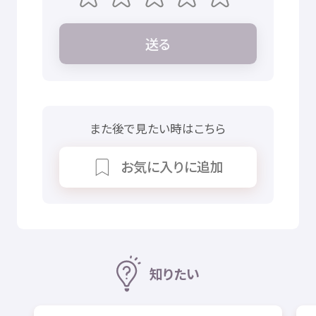
送
る
また
後
で
見
たい
時
はこちら
お
気
に
入
りに
追加
知
りたい