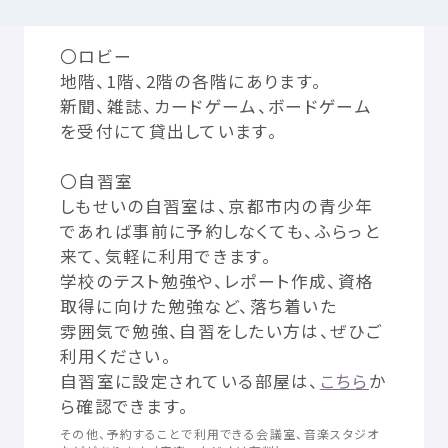
どんなところ？
〇ロビー
つかいかた
サイトについて
地階
、1
階
、2
階
の
各階
にあります。
新聞
、
雑誌
、カードゲーム、ボードゲーム
を
受付
にて
貸出
しています。
気持
ちをはきだす
サイト
内検索
〇
自習
室
お
気
に
入
り
お
知
らせ
しもせいの
自習
室
は、
京都
市内
の
青少年
であれば
事前
に
予約
しなくても、ふらっと
来
て、
気軽
に
利用
できます。
利用規約
寄付
のお
願
い
学校
のテスト
勉強
や、レポート
作成
、
資格
取得
に
向
けた
勉強
など、
落
ち
着
いた
プライバシーポリシー
認定
サービスとは
雰囲気
で
勉強
、
自習
をしたい
方
は、ぜひご
利用
ください。
自習
室
に
設定
されている
部屋
は、
こちら
か
Mexへのお
問
い
合
わせ
ら
確認
できます。
その
他
、
予約
することで
利用
できる
会議
室
、
音楽
スタジオ