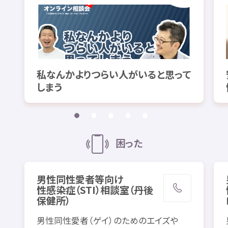
私
なんかよりつらい
人
がいると
思
って
しまう
困
った
男性
同性愛者
等
向
け
性感染症
（
STI
）
相談
室
（
丹後
保健所
）
男性
同性愛者
（ゲイ）のためのエイズや