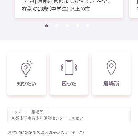
[
対象
]
京都府
京都市
にお
住
まい、
在学
、
在勤
の13
歳
（
中学生
）
以上
の
方
知
りたい
困
った
居場所
トップ
居場所
京都市下京青少年活動センター しもせい
運営組織
：
認定
NPO
法人
3keys（スリーキーズ）