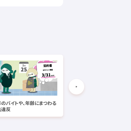
年
のバイトや、
年齢
にまつわる
先
買
法
違反