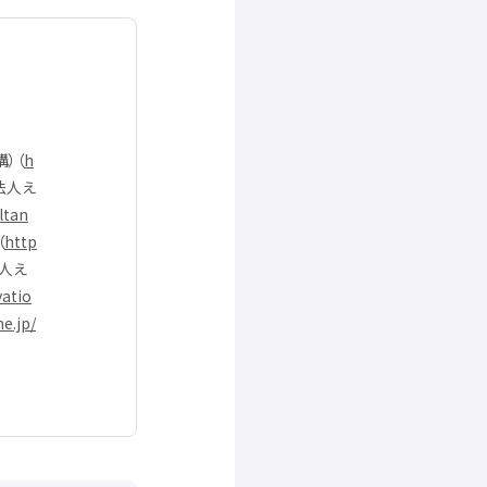
構
）（
h
法人
え
ltan
（
http
人
え
vatio
e.jp/