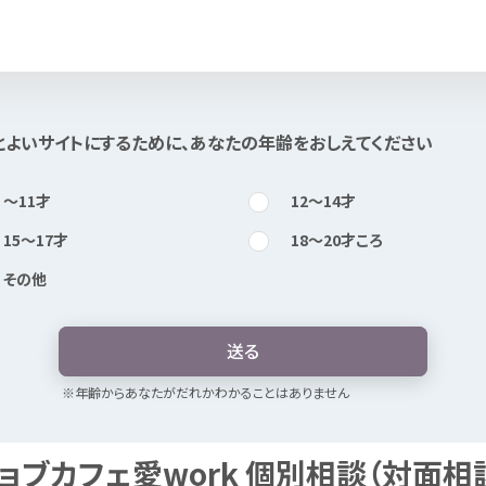
知
りたい
とよいサイトにするために、あなたの
年
齢
をおしえてください
このページは
公開情報
をもとに
Mexで
作成
しました
〜11
才
12〜14
才
15〜17
才
18〜20
才
ころ
その
他
送
る
※
年
齢
からあなたがだれかわかることはありません
ョブカフェ
愛
work
個別
相談
（
対面
相