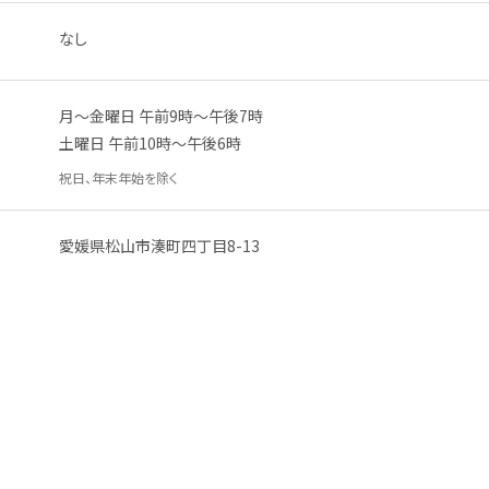
なし
月
～
金曜日
午前
9
時
～
午後
7
時
土曜日
午前
10
時
～
午後
6
時
祝日
、
年末
年始
を
除
く
愛媛県
松山市
湊町
四
丁目
8-13