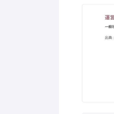
運
一般
出典