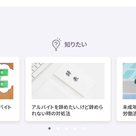
知
りたい
バイト
アルバイトを
辞
めたい、けど
辞
めら
未成
れない
時
の
対処法
労働