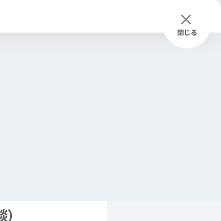
困
った
居場所
お
気
に
入
り
ふりがな
つかいかた
検索
閉じる
談
）