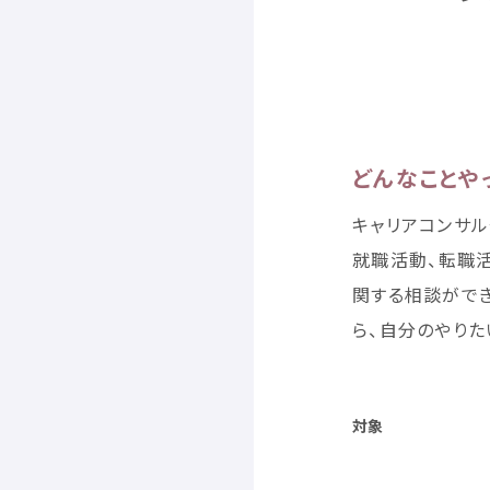
どんなことや
キャリアコンサル
就職
活動
、
転職
関
する
相談
がで
ら、
自分
のやりた
対象