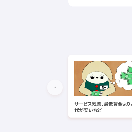
サービス
残業
、
最低賃金
より
代
が
安
いなど