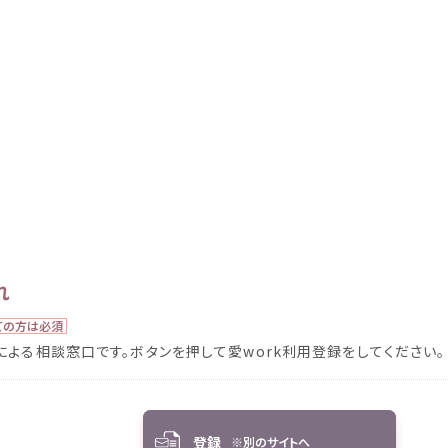
れ
ての
方
は
必須
による
相談
窓口
です。ボタンを
押
して
愛
work
利用
登録
をしてください。
登録
※
別
のサイトへ