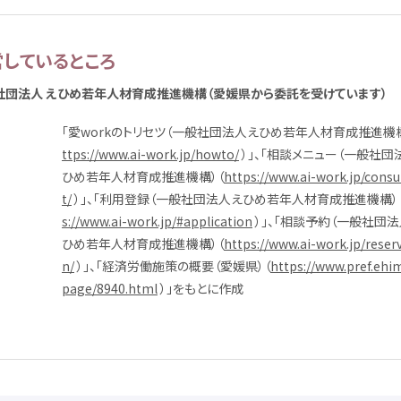
営
しているところ
社団
法人
えひめ
若年
人材
育成
推進
機構
（
愛媛県
から
委託
を
受
けています）
「
愛
workのトリセツ（
一般
社団
法人
えひめ
若年
人材
育成
推進
機
ttps://www.ai-work.jp/howto/
）」、「
相談
メニュー（
一般
社団
ひめ
若年
人材
育成
推進
機構
）（
https://www.ai-work.jp/consu
t/
）」、「
利用
登録
（
一般
社団
法人
えひめ
若年
人材
育成
推進
機構
）
s://www.ai-work.jp/#application
）」、「
相談
予約
（
一般
社団
法
ひめ
若年
人材
育成
推進
機構
）（
https://www.ai-work.jp/reser
n/
）」、「
経済
労働
施策
の
概要
（
愛媛県
）（
https://www.pref.ehim
page/8940.html
）」をもとに
作成