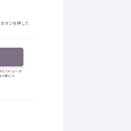
。ボタンを
押
して
あと、「メニュー」か
など
働
くこと