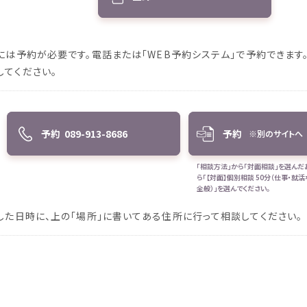
には
予約
が
必要
です。
電話
または「
WEB
予約
システム」で
予約
できます
してください。
予約
089-913-8686
予約
※
別
のサイトへ
「
相談
方法
」から「
対面
相談
」を
選
んだ
ら「【
対面
】
個別
相談
50
分
（
仕事
・
就活
全般
）」を
選
んでください。
した
日時
に、
上
の「
場所
」に
書
いてある
住所
に
行
って
相談
してください。