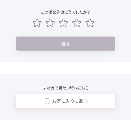
この
相談先
はどうでしたか？
送
る
また
後
で
見
たい
時
はこちら
お
気
に
入
りに
追加