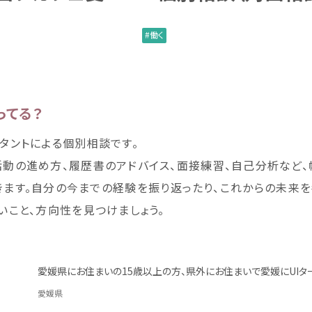
働
く
ってる？
タントによる
個別
相談
です。
活動
の
進
め
方
、
履歴書
のアドバイス、
面接
練習
、
自己
分析
など、
きます。
自分
の
今
までの
経験
を
振
り
返
ったり、これからの
未来
を
いこと、
方向性
を
見
つけましょう。
愛媛県
にお
住
まいの15
歳
以上
の
方
、
県外
にお
住
まいで
愛媛
にUIタ
愛媛県