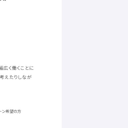
幅広
く
働
くことに
考
えたりしなが
ーン
希望
の
方