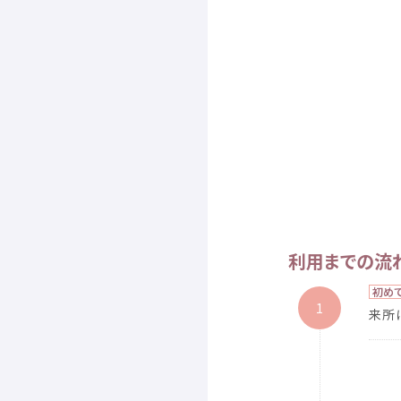
利用
までの
流
初
め
1
来所