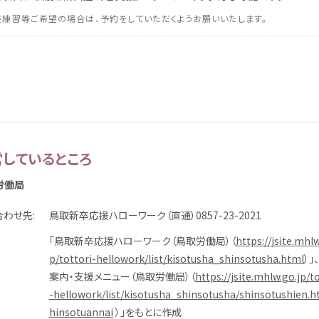
接
練習
等
ご
希望
の
場合
は、
予約
をしていただくようお
願
いいたします。
営
しているところ
労働
局
合
わせ
先
鳥取
新卒
応援
ハローワーク（
直通
）0857-23-2021
「
鳥取
新卒
応援
ハローワーク（
鳥取
労働
局
）（
https://jsite.mhlw
p/tottori-hellowork/list/kisotusha_shinsotusha.html
）」、
案内
・
支援
メニュー（
鳥取
労働
局
）（
https://jsite.mhlw.go.jp/t
-hellowork/list/kisotusha_shinsotusha/shinsotushien.h
hinsotuannai
）」をもとに
作成