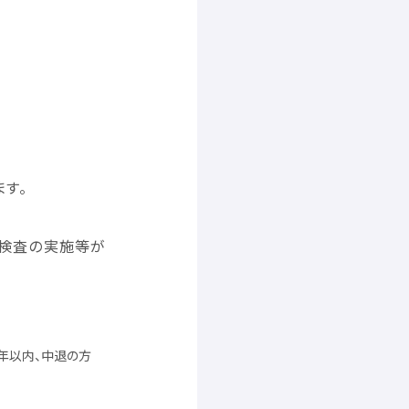
ます。
検査
の
実施
等
が
年
以内
、
中退
の
方