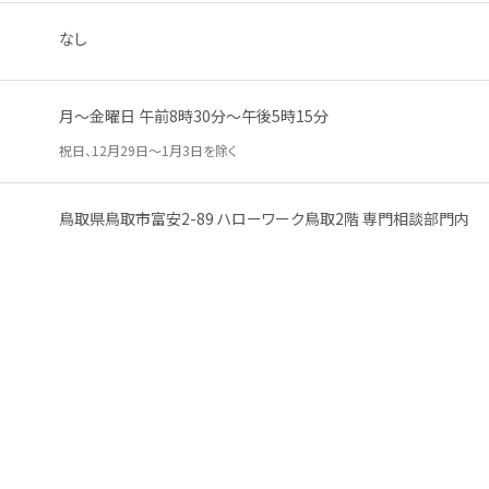
なし
月
～
金曜日
午前
8
時
30
分
～
午後
5
時
15
分
祝日
、12
月
29
日
～1
月
3
日
を
除
く
鳥取県
鳥取市
富安
2-89 ハローワーク
鳥取
2
階
専門
相談
部門
内