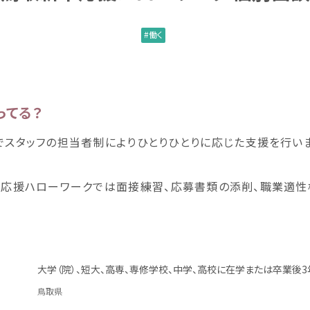
働
く
ってる？
でスタッフの
担当者
制
によりひとりひとりに
応
じた
支援
を
行
い
卒
応援
ハローワークでは
面接
練習
、
応募
書類
の
添削
、
職業
適性
大学
（
院
）、
短大
、
高専
、
専修
学校
、
中学
、
高校
に
在学
または
卒業
後
3
鳥取県