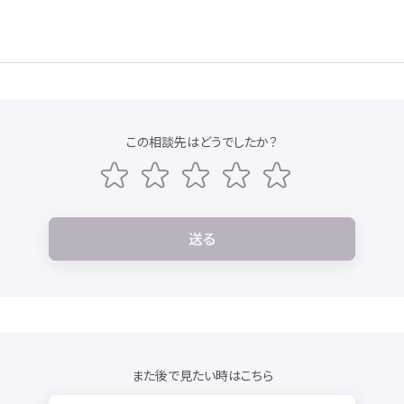
この
相談先
はどうでしたか？
送
る
また
後
で
見
たい
時
はこちら