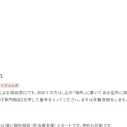
れ
ての
方
は
必須
による
相談
窓口
です。
初
めての
方
は、
上
の「
場所
」に
書
いてある
住所
に
の【
専門
相談
】を
押
して
番
号
をとってください。まずは
求職
登録
をします
目
以降
に
個別
相談
（
担当者
支援
）スタートです。
予約
も
可能
です。