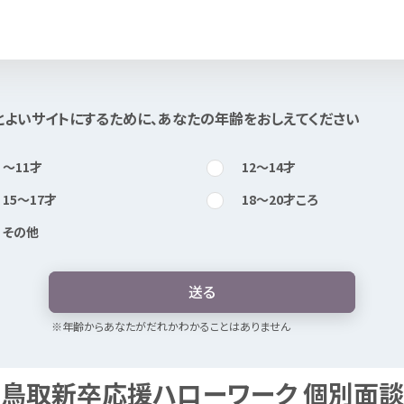
知
りたい
とよいサイトにするために、あなたの
年
齢
をおしえてください
このページは
公開情報
をもとに
Mexで
作成
しました
〜11
才
12〜14
才
15〜17
才
18〜20
才
ころ
その
他
送
る
※
年
齢
からあなたがだれかわかることはありません
鳥取
新卒
応援
ハローワーク
個別
面談