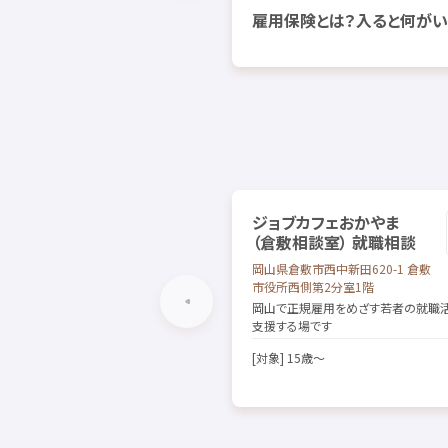
雇用保険
とは？
入
ると
何
がい
ジョブカフェおかやま
（
倉敷
相談
室
）
就職
相談
岡山県
倉敷市
西中
新田
620-1
倉敷
市役所
西側
第
2
分
室
1
階
岡山
で
正規
雇用
をめざす
若者
の
就職
支援
する
場
です
[
対象
] 15
歳
～