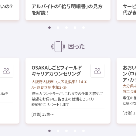
いの？
アルバイトの「
給与
明細書
」の
見方
サー
を
解説
！
代
が
困
った
OSAKA
しごとフィールド
おお
キャリアカウンセリング
ン（
中
ア・カ
大阪府
大阪市
中央区
北浜
東
3-14 エ
大分県
ル・おおさか
本館
2・3
F
商工
会
活動
を
担当
カウンセラーが、これまでの
仕事
内容
やご
専任
の
希望
をお
伺
いし、
皆
さまの
就活
をじっくり
ど
様々
継続的
にサポートします
[
対象
] 1
[
対象
] 15
歳
～