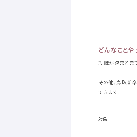
どんなことや
就職
が
決
まるま
その
他
、
鳥取
新
できます。
対象