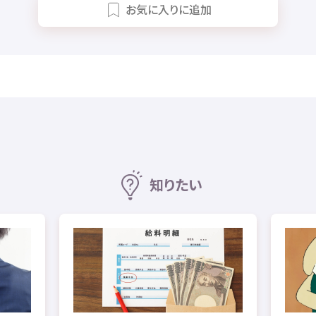
お
気
に
入
りに
追加
知
りたい