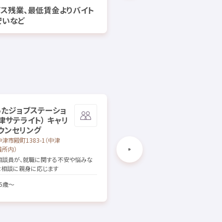
ビス
残業
、
最低賃金
よりバイト
藥師
実
安
いなど
大学
進路
選
方
いたジョブステーショ
ジョブカフェ
石川
（
加賀
サ
津
サテライト） キャリ
テライト）
個別
相談
ウンセリング
石川県
小松市
三日市町
18-1
中津市
殿町
1383-1（
中津
三日市
きまっし☆プラザ2
階
議所
内
）
相談
から
採用
後
のフォローまで、
就職
相談
員
が、
就職
に
関
する
不安
や
悩
みな
さまざまなサービスを
提供
します
な
相談
に
親身
に
応
じます
[
対象
] 15
歳
～
5
歳
～