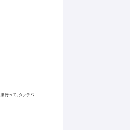
直接
行
って、タッチパ
。