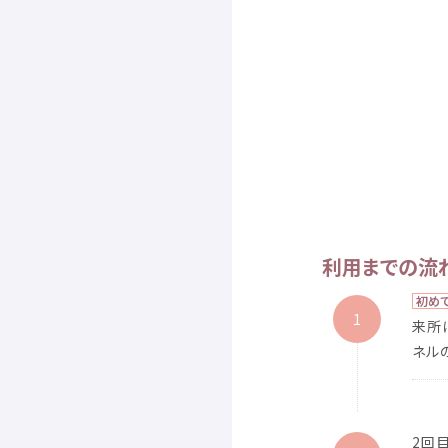
利用
までの
流
初
め
1
来所
ネル
2
回