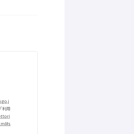
.go.j
「
利用
ottori
tml#s