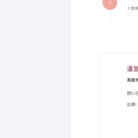
2
※
面
運
鳥取
問
い
出典