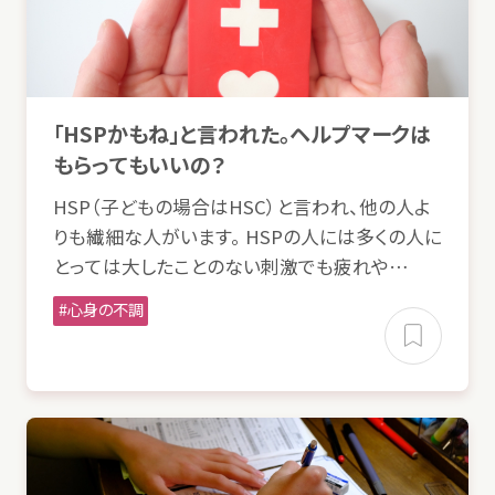
「HSPかもね」と
言
われた。ヘルプマークは
もらってもいいの？
HSP（
子
どもの
場合
はHSC）と
言
われ、
他
の
人
よ
りも
繊細
な
人
がいます。 HSPの
人
には
多
くの
人
に
とっては
大
したことのない
刺激
でも
疲
れや…
心身
の
不調