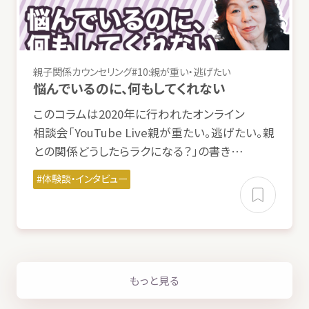
親子
関係
カウンセリング#10:
親
が
重
い・
逃
げたい
悩
んでいるのに、
何
もしてくれない
このコラムは2020
年
に
行
われたオンライン
相談会
「YouTube Live
親
が
重
たい。
逃
げたい。
親
との
関係
どうしたらラクになる？」の
書
き…
体験談
・インタビュー
もっと
見
る