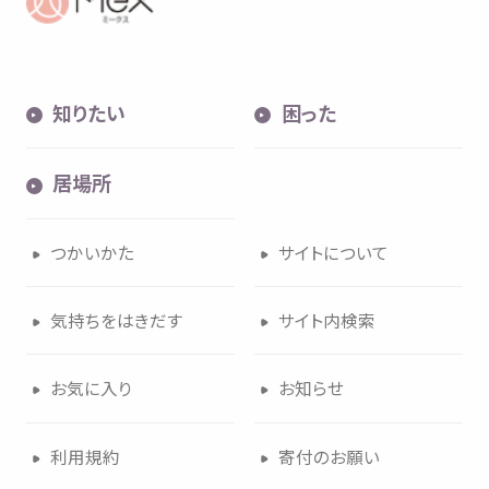
知
りたい
困
った
居場所
つかいかた
サイトについて
気持
ちをはきだす
サイト
内検索
お
気
に
入
り
お
知
らせ
利用規約
寄付
のお
願
い