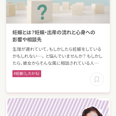
妊娠
とは？
妊娠
・
出産
の
流
れと
心身
への
影響
や
相談
先
生理
が
遅
れていて、もしかしたら
妊娠
をしている
かもしれない…。 と
悩
んでいませんか？ もしかし
たら、
彼女
からそんな
風
に
相談
されている
人
…
妊娠
（したかも）