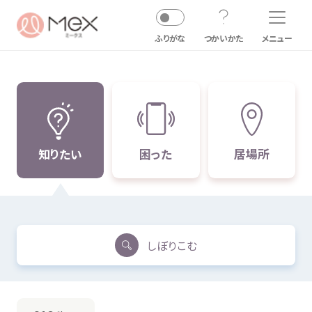
知
りたい
しぼりこむ
メニュー
ふりがな
つかいかた
悩
知
困
居場所
暴言
・
無視
・ひいき
塾
習
事
先生
知
りたい
困
った
居場所
学校
以外
友達
家族
・
親戚
学校
の
友達
・
先生
恋人
・パートナー
その
他
内検索
気持
しぼりこむ
たたく・
殴
る
塾
習
事
先生
学校
以外
友達
家族
・
親戚
学校
の
友達
・
先生
お
気
に
入
り