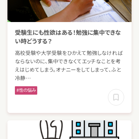
受験
生
にも
性欲
はある！
勉強
に
集中
できな
い
時
どうする？
高校
受験
や
大学
受験
をひかえて
勉強
しなければ
ならないのに、
集中
できなくてエッチなことを
考
えはじめてしまう。オナニーをしてしまって、ふと
冷静
…
性
の
悩
み