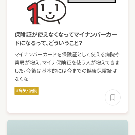
保険
証
が
使
えなくなってマイナンバーカー
ドになるって、どういうこと？
マイナンバーカードを
保険
証
として
使
える
病院
や
薬局
が
増
え、マイナ
保険
証
を
使
う
人
が
増
えてきま
した。
今後
は
基本的
には
今
までの
健康保険
証
は
なくな…
病気
・
病院