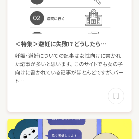
© Mex
食事
勉強
進学
・
中退
働
く
＜
特集
＞
避妊
に
失敗
!? どうしたら…
親
の
離婚
・
再婚
生活
・
住
まい
妊娠
・
避妊
についての
記事
は
女性向
けに
書
かれ
架空
請求
金
非行
自身
その
他
た
記事
が
多
いと
思
います。 このサイトでも
女
の
子
貸
借
加害者
事件
向
けに
書
かれている
記事
がほとんどですが、パー
起
加害者
奨学金
税金
ネットトラブル
金銭
トラブル
ト…
家族
悩
金
情報
非行
・
犯罪加害
お
金
病気
・
病院
体験談
・インタビュー