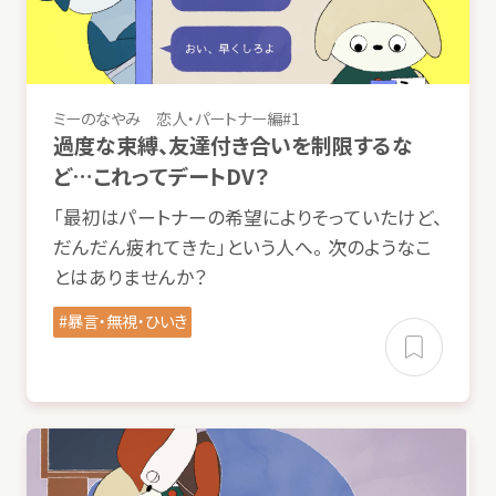
動画
つき
ミーのなやみ
恋人
・パートナー
編
#1
過度
な
束縛
、
友達
付
き
合
いを
制限
するな
ど…これってデートDV？
「
最初
はパートナーの
希望
によりそっていたけど、
だんだん
疲
れてきた」という
人
へ。
次
のようなこ
とはありませんか？
暴言
・
無視
・ひいき