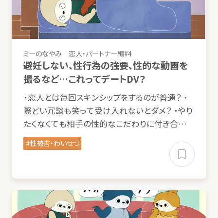
ミーのなやみ
恋人
・パートナー
編
#4
避妊
しない、
性行為
の
強要
、
性的
な
動画
を
撮
るなど…これってデートDV？
・
恋人
とは
毎回
スキンシップをするのが
普通
？ ・
際
どい
冗談
も
笑
って
受
け
入
れないとダメ？ ・やり
たくなくても
相手
の
性的
なこだわりに
付
き
合
…
性被害
・わいせつ