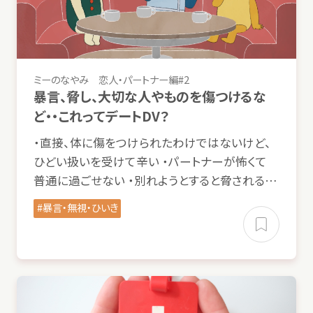
ミーのなやみ
恋人
・パートナー
編
#2
暴言
、
脅
し、
大切
な
人
やものを
傷
つけるな
ど・・これってデートDV？
・
直接
、
体
に
傷
をつけられたわけではないけど、
ひどい
扱
いを
受
けて
辛
い ・パートナーが
怖
くて
普通
に
過
ごせない ・
別
れようとすると
脅
される…
暴言
・
無視
・ひいき