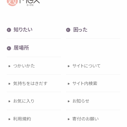
知
りたい
困
った
居場所
つかいかた
サイトについて
気持
ちをはきだす
サイト
内検索
お
気
に
入
り
お
知
らせ
利用規約
寄付
のお
願
い