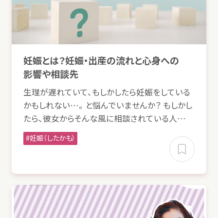
妊娠
とは？
妊娠
・
出産
の
流
れと
心身
への
影響
や
相談
先
生理
が
遅
れていて、もしかしたら
妊娠
をしている
かもしれない…。 と
悩
んでいませんか？ もしかし
たら、
彼女
からそんな
風
に
相談
されている
人
…
妊娠
（したかも）