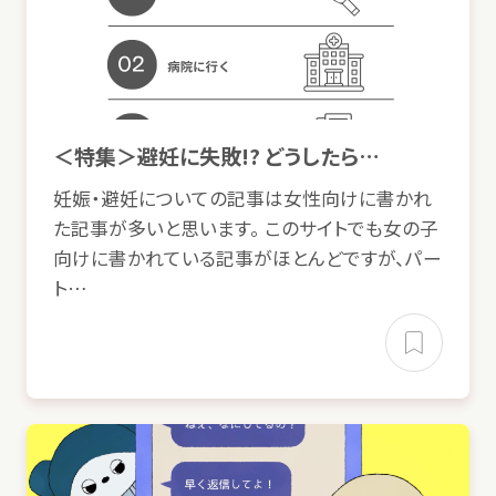
© Mex
食事
勉強
進学
・
中退
働
く
＜
特集
＞
避妊
に
失敗
!? どうしたら…
親
の
離婚
・
再婚
生活
・
住
まい
妊娠
・
避妊
についての
記事
は
女性向
けに
書
かれ
架空
請求
金
非行
自身
その
他
た
記事
が
多
いと
思
います。 このサイトでも
女
の
子
貸
借
加害者
事件
向
けに
書
かれている
記事
がほとんどですが、パー
起
加害者
奨学金
税金
ネットトラブル
金銭
トラブル
ト…
家族
悩
金
情報
非行
・
犯罪加害
お
金
病気
・
病院
体験談
・インタビュー