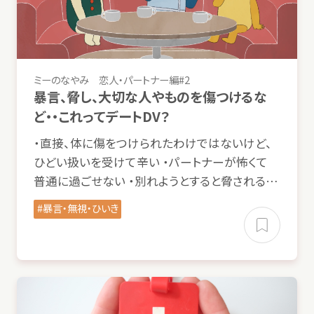
ミーのなやみ
恋人
・パートナー
編
#2
暴言
、
脅
し、
大切
な
人
やものを
傷
つけるな
ど・・これってデートDV？
・
直接
、
体
に
傷
をつけられたわけではないけど、
ひどい
扱
いを
受
けて
辛
い ・パートナーが
怖
くて
普通
に
過
ごせない ・
別
れようとすると
脅
される…
暴言
・
無視
・ひいき