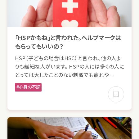
「HSPかもね」と
言
われた。ヘルプマークは
もらってもいいの？
HSP（
子
どもの
場合
はHSC）と
言
われ、
他
の
人
よ
りも
繊細
な
人
がいます。 HSPの
人
には
多
くの
人
に
とっては
大
したことのない
刺激
でも
疲
れや…
心身
の
不調