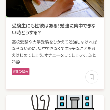
受験
生
にも
性欲
はある！
勉強
に
集中
できな
い
時
どうする？
高校
受験
や
大学
受験
をひかえて
勉強
しなければ
ならないのに、
集中
できなくてエッチなことを
考
えはじめてしまう。オナニーをしてしまって、ふと
冷静
…
性
の
悩
み