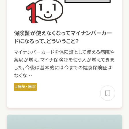
保険
証
が
使
えなくなってマイナンバーカー
ドになるって、どういうこと？
マイナンバーカードを
保険
証
として
使
える
病院
や
薬局
が
増
え、マイナ
保険
証
を
使
う
人
が
増
えてきま
した。
今後
は
基本的
には
今
までの
健康保険
証
は
なくな…
病気
・
病院