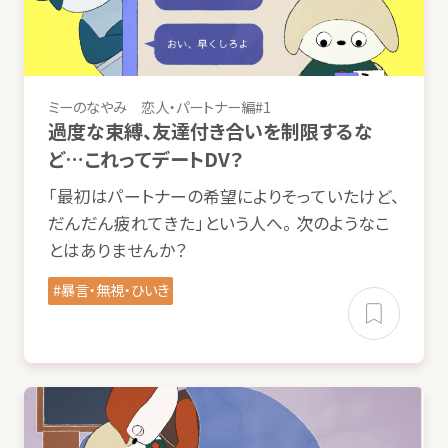
動画
つき
ミーのなやみ
恋人
・パートナー
編
#1
過度
な
束縛
、
友達
付
き
合
いを
制限
するな
ど…これってデートDV？
「
最初
はパートナーの
希望
によりそっていたけど、
だんだん
疲
れてきた」という
人
へ。
次
のようなこ
とはありませんか？
暴言
・
無視
・ひいき