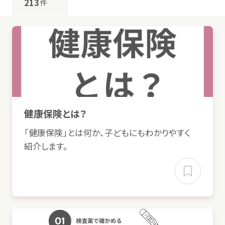
213
件
恋人
・パートナー
その
他
性
被害
・わいせつ
つかいかた
サイトについて
塾
習
事
先生
学校
以外
友達
家族
・
親戚
学校
の
友達
・
先生
気持
ちをはきだす
サイト
内検索
心
悩
心身
発達
不
性欲
性器
恋人
・パートナー
その
他
登校
引
悩
妊娠
お
気
に
入
り
お
知
らせ
悩
性病
性感染症
除
こころ・からだ
健康保険
とは？
怪我
除
利用規約
寄付
のお
願
い
「
健康保険
」とは
何
か、
子
どもにもわかりやすく
心身
の
不調
性
の
悩
み
悩
紹介
します。
除
セクシュアリティ
妊娠
（したかも）
プライバシーポリシー
認定
サービスとは
性感染症
性感染症
HIV・エイズ
Mexへのお
問
い
合
わせ
くらし