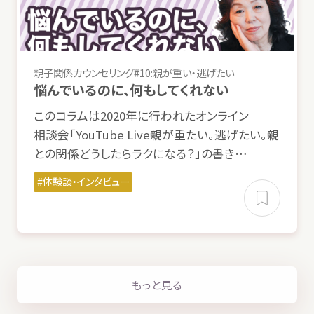
親子
関係
カウンセリング#10:
親
が
重
い・
逃
げたい
悩
んでいるのに、
何
もしてくれない
このコラムは2020
年
に
行
われたオンライン
相談会
「YouTube Live
親
が
重
たい。
逃
げたい。
親
との
関係
どうしたらラクになる？」の
書
き…
体験談
・インタビュー
もっと
見
る