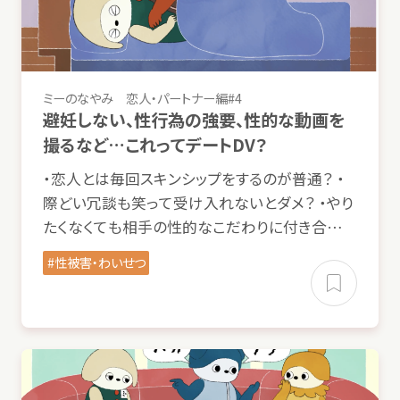
ミーのなやみ
恋人
・パートナー
編
#4
避妊
しない、
性行為
の
強要
、
性的
な
動画
を
撮
るなど…これってデートDV？
・
恋人
とは
毎回
スキンシップをするのが
普通
？ ・
際
どい
冗談
も
笑
って
受
け
入
れないとダメ？ ・やり
たくなくても
相手
の
性的
なこだわりに
付
き
合
…
性被害
・わいせつ