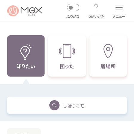
知
りたい
しぼりこむ
メニュー
ふりがな
つかいかた
悩
知
困
居場所
暴言
・
無視
・ひいき
塾
習
事
先生
知
りたい
困
った
居場所
学校
以外
友達
家族
・
親戚
学校
の
友達
・
先生
恋人
・パートナー
その
他
内検索
気持
しぼりこむ
たたく・
殴
る
塾
習
事
先生
学校
以外
友達
家族
・
親戚
学校
の
友達
・
先生
お
気
に
入
り