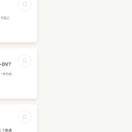
ようなこ
DV？
 ・やりた
くて
普通