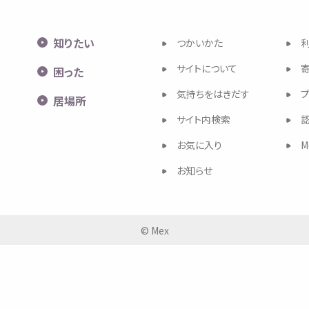
知
りたい
つかいかた
サイトについて
困
った
気持
ちをはきだす
居場所
サイト
内検索
お
気
に
入
り
M
お
知
らせ
© Mex