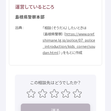
運営
しているところ
島根県
警察
本部
出典
「
相談
（そうだん）したいときは
（
島根県
警察
）（
https://www.pref.
shimane.lg.jp/police/07_police
_introduction/kids_corner/sou
dan.html
）」をもとに
作成
この
相談先
はどうでしたか？
送
る