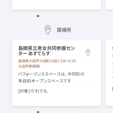
居場所
島根
県立
男女
共同
参画
セン
ター あすてらす
島根県
大田市
大田町
大田
イ236-4（
JR
大田市
駅
西隣
）
パフォーマンススペースは、
半円形
の
多目的
オープンスペースです
[
対象
] だれでも