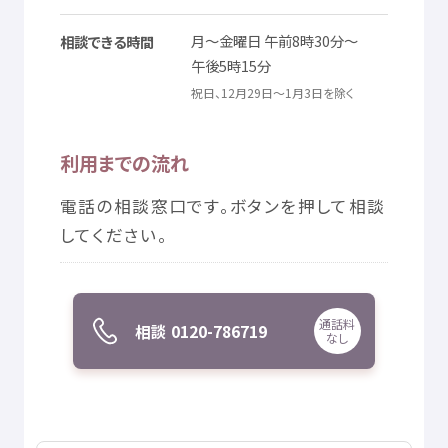
© Mex
月
～
金曜日
午前
8
時
30
分
～
相談
できる
時間
午後
5
時
15
分
祝日
、12
月
29
日
～1
月
3
日
を
除
く
利用
までの
流
れ
電話
の
相談
窓口
です。ボタンを
押
して
相談
してください。
通話料
相談
0120-786719
なし