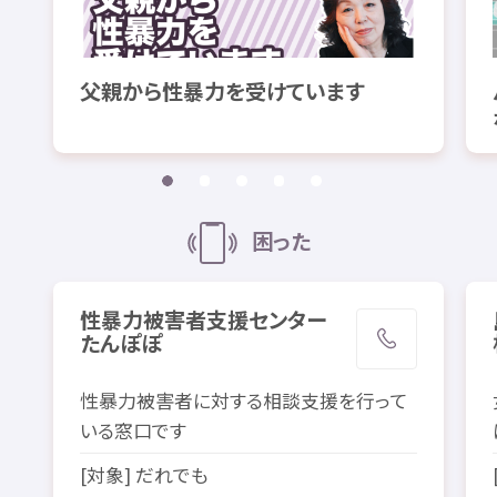
父親
から
性暴力
を
受
けています
困
った
性暴力
被害者
支援
センター
たんぽぽ
性暴力
被害者
に
対
する
相談
支援
を
行
って
いる
窓口
です
[
対象
] だれでも