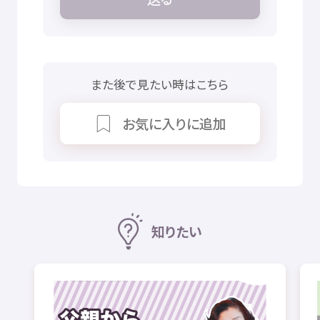
また
後
で
見
たい
時
はこちら
お
気
に
入
りに
追加
知
りたい