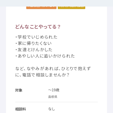
性被害
・わいせつ
非行
・
犯罪加害
つかいかた
サイトについて
どんなことやってる？
気持
ちをはきだす
サイト
内検索
・
学校
でいじめられた
・
家
に
帰
りたくない
・
友達
とけんかした
お
気
に
入
り
お
知
らせ
・あやしい
人
に
追
いかけられた
利用規約
寄付
のお
願
い
など、なやみがあれば、ひとりで
抱
えず
に、
電話
で
相談
しませんか？
プライバシーポリシー
認定
サービスとは
～19
歳
対象
島根県
Mexへのお
問
い
合
わせ
なし
相談料