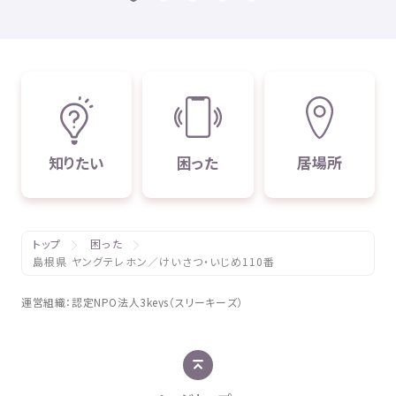
知
りたい
困
った
居場所
トップ
困った
島根県 ヤングテレホン／けいさつ・いじめ110番
運営組織
：
認定
NPO
法人
3keys（スリーキーズ）