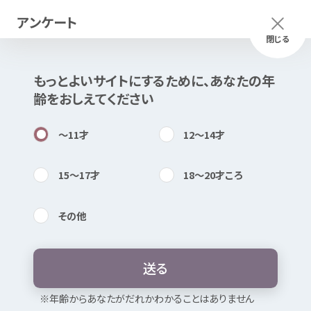
アンケート
メニュー
ふりがな
つかいかた
閉じる
もっとよいサイトにするために、あなたの
年
このページは
公開情報
をもとに
齢
をおしえてください
Mexで
作成
しました
知
困
居場所
〜11
才
12〜14
才
15〜17
才
18〜20
才
ころ
その
他
内検索
気持
島根県
ヤングテレホン／けいさ
つ・いじめ110
番
送
る
お
気
に
入
り
※
年
齢
からあなたがだれかわかることはありません
暴言
・
無視
・ひいき
たたく・
殴
る