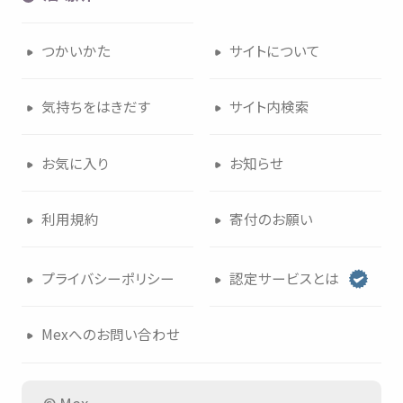
つかいかた
サイトについて
気持
ちをはきだす
サイト
内検索
お
気
に
入
り
お
知
らせ
利用規約
寄付
のお
願
い
プライバシーポリシー
認定
サービスとは
Mexへのお
問
い
合
わせ