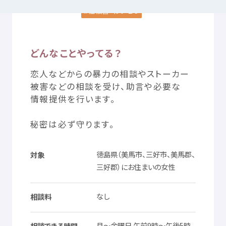
性被害
・わいせつ
つかいかた
サイトについて
どんなことやってる？
気持
ちをはきだす
サイト
内検索
恋人
などからの
暴力
の
相談
やストーカー
被害
などの
相談
を
受
け、
助言
や
必要
な
情報
提供
を
行
います。
お
気
に
入
り
お
知
らせ
秘密
は
必
ず
守
ります。
利用規約
寄付
のお
願
い
徳島県
（
美馬市
、
三好市
、
美馬郡
、
対象
プライバシーポリシー
認定
サービスとは
三好郡
）にお
住
まいの
女性
Mexへのお
問
い
合
わせ
なし
相談料
名前
住所
電話
番号
通知
等
顔
分
月
～
金曜日
午前
9
時
～
午後
5
時
相談
できる
時間