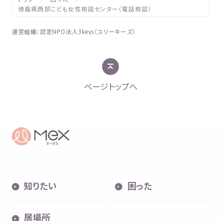
徳島県西部こども女性相談センター（電話相談）
運営組織
：
認定
NPO
法人
3keys（スリーキーズ）
ページトップへ
知
りたい
困
った
居場所