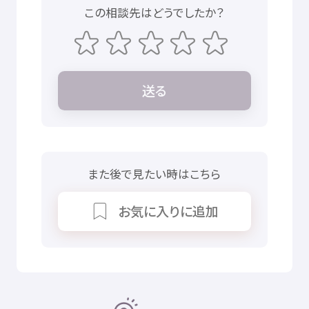
この
相談先
はどうでしたか？
送
る
また
後
で
見
たい
時
はこちら
お
気
に
入
りに
追加