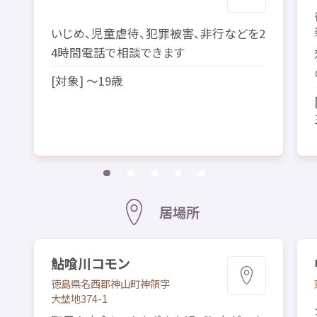
いじめ、
児童
虐待
、
犯罪
被害
、
非行
などを2
4
時間
電話
で
相談
できます
[
対象
] ～19
歳
居場所
鮎喰
川
コモン
徳島県
名西郡
神山町
神領
字
大埜地
374-1