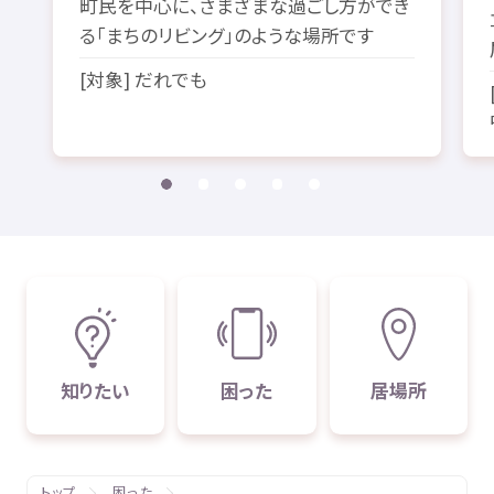
町民
を
中心
に、さまざまな
過
ごし
方
ができ
る「まちのリビング」のような
場所
です
[
対象
] だれでも
知
りたい
困
った
居場所
トップ
困った