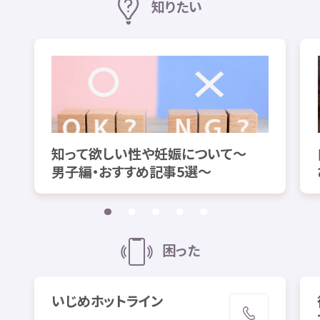
知
りたい
知
って
欲
しい
性
や
妊娠
について～
男子
編
・おすすめ
記事
5
選
～
困
った
いじめホットライン