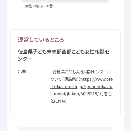
女性
の
悩
み110
番
運営
しているところ
徳島県
子
ども
未来
部西部
こども
女性
相談
セ
ンター
出典
「
徳島県
こども
女性
相談
センターに
ついて（
徳島県
）（
https://www.pre
f.tokushima.lg.jp/ippannokata/
kurashi/jinken/5008218/
）」をも
とに
作成