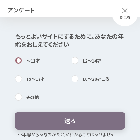
アンケート
メニュー
ふりがな
つかいかた
閉じる
もっとよいサイトにするために、あなたの
年
このページは
公開情報
をもとに
齢
をおしえてください
Mexで
作成
しました
知
困
居場所
〜11
才
12〜14
才
15〜17
才
18〜20
才
ころ
その
他
内検索
気持
徳島県
西部
こども
女性
相談
センタ
ー（
電話
相談
）
送
る
お
気
に
入
り
※
年
齢
からあなたがだれかわかることはありません
暴言
・
無視
・ひいき
たたく・
殴
る