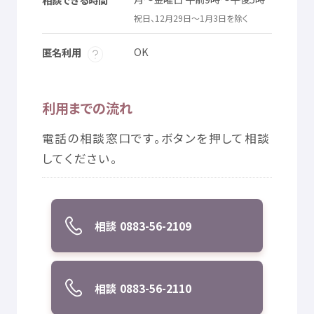
© Mex
写真
必須
祝日
、12
月
29
日
～1
月
3
日
を
除
く
OK
匿名利用
利用
までの
流
れ
電話
の
相談
窓口
です。ボタンを
押
して
相談
してください。
相談
0883-56-2109
相談
0883-56-2110