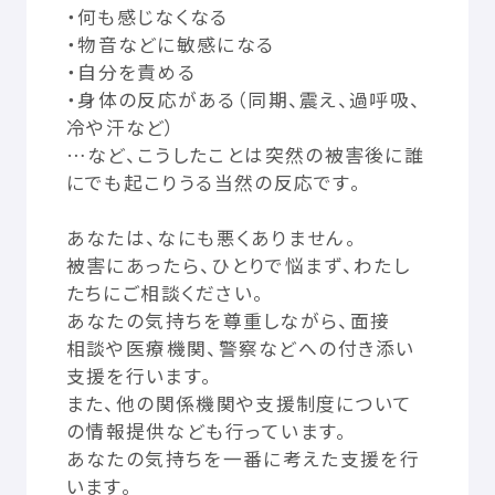
・
何
も
感
じなくなる
© Mex
・
物音
などに
敏感
になる
・
自分
を
責
める
・
身体
の
反応
がある（
同期
、
震
え、
過呼吸
、
冷
や
汗
など）
…など、こうしたことは
突然
の
被害
後
に
誰
にでも
起
こりうる
当然
の
反応
です。
あなたは、なにも
悪
くありません。
被害
にあったら、ひとりで
悩
まず、わたし
たちにご
相談
ください。
あなたの
気持
ちを
尊重
しながら、
面接
相談
や
医療
機関
、
警察
などへの
付
き
添
い
支援
を
行
います。
また、
他
の
関係
機関
や
支援
制度
について
の
情報
提供
なども
行
っています。
あなたの
気持
ちを
一番
に
考
えた
支援
を
行
います。