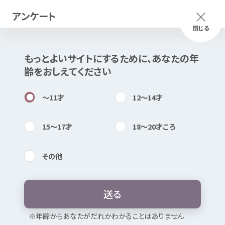
アンケート
メニュー
ふりがな
つかいかた
閉じる
もっとよいサイトにするために、あなたの
年
このページは
公開情報
をもとに
齢
をおしえてください
Mexで
作成
しました
知
困
居場所
〜11
才
12〜14
才
15〜17
才
18〜20
才
ころ
その
他
内検索
気持
性暴力
被害者
支援
センター・ふくお
か
送
る
お
気
に
入
り
※
年
齢
からあなたがだれかわかることはありません
性被害
・わいせつ