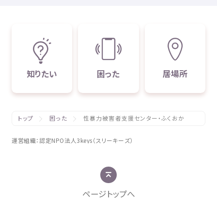
知
りたい
困
った
居場所
トップ
困った
性暴力被害者支援センター・ふくおか
運営組織
：
認定
NPO
法人
3keys（スリーキーズ）
ページトップへ