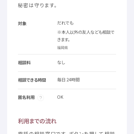
秘密
は
守
ります。
だれでも
対象
※
本人
以外
の
友人
なども
相談
で
きます。
福岡県
名前
住所
電話
なし
相談料
番号
通知
等
顔
分
写真
必須
毎日
24
時間
相談
できる
時間
OK
匿名利用
利用
までの
流
れ
電話
の
相談
窓口
です。ボタンを
押
して
相談