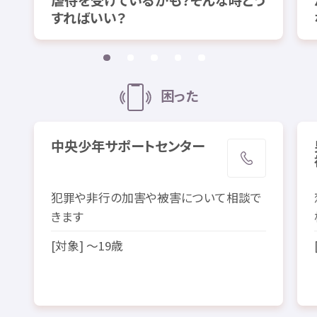
虐待
を
受
けているかも？そんな
時
どう
すればいい？
困
った
中央
少年
サポートセンター
犯罪
や
非行
の
加害
や
被害
について
相談
で
きます
[
対象
] ～19
歳