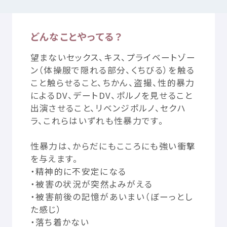
どんなことやってる？
つかいかた
サイトについて
望
まないセックス、キス、プライベートゾー
気持
ちをはきだす
サイト
内検索
ン（
体操服
で
隠
れる
部分
、くちびる）を
触
る
こと
触
らせること、ちかん、
盗撮
、
性的
暴力
による
DV
、デートDV、ポルノを
見
せること
お
気
に
入
り
お
知
らせ
出演
させること、リベンジポルノ、セクハ
ラ、これらはいずれも
性暴力
です。
利用規約
寄付
のお
願
い
性暴力
は、からだにもこころにも
強
い
衝撃
を
与
えます。
プライバシーポリシー
認定
サービスとは
・
精神的
に
不安定
になる
・
被害
の
状況
が
突然
よみがえる
Mexへのお
問
い
合
わせ
・
被害
前後
の
記憶
があいまい（ぼーっとし
た
感
じ）
・
落
ち
着
かない