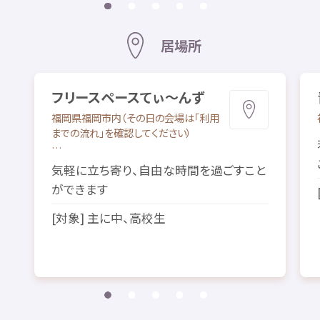
居場所
フリースペースてぃ～んず
福岡県
福岡市
内
（その
日
の
会場
は「
利用
までの
流
れ」を
確認
してください）
…
気軽
に
立
ち
寄
り、
自由
な
時間
を
過
ごすこと
ができます
[
対象
]
主
に
中
、
高校生