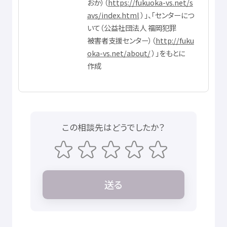
おか）（
https://fukuoka-vs.net/s
avs/index.html
）」、「センターにつ
いて（
公益
社団
法人
福岡
犯罪
被害者
支援
センター）（
http://fuku
oka-vs.net/about/
）」をもとに
作成
この
相談先
はどうでしたか？
送
る