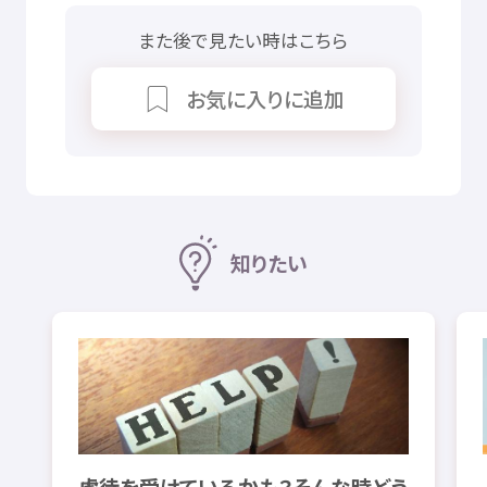
また
後
で
見
たい
時
はこちら
お
気
に
入
りに
追加
知
りたい