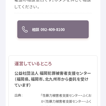
してください。
相談
092-409-8100
運営
しているところ
公益
社団
法人
福岡
犯罪
被害者
支援
センター
（
福岡県
、
福岡市
、
北九州市
から
委託
を
受
け
ています）
出典
「
性暴力
被害者
支援
センター・ふくお
か（
性暴力
被害者
支援
センター・ふく