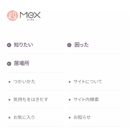
知
りたい
困
った
居場所
つかいかた
サイトについて
気持
ちをはきだす
サイト
内検索
お
気
に
入
り
お
知
らせ