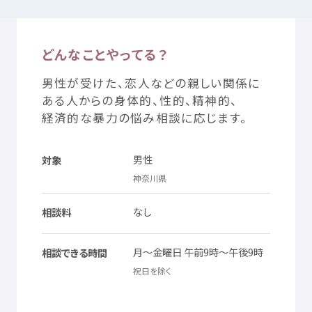
つかいかた
サイトについて
どんなことやってる？
男性
が
受
けた、
恋人
などの
親
しい
関係
に
気持
ちをはきだす
サイト
内検索
ある
人
からの
身体的
、
性的
、
精神的
、
経済的
な
暴力
の
悩
み
相談
に
応
じます。
お
気
に
入
り
お
知
らせ
男性
対象
神奈川県
利用規約
寄付
のお
願
い
なし
相談料
プライバシーポリシー
認定
サービスとは
月
～
金曜日
午前
9
時
～
午後
9
時
相談
できる
時間
Mexへのお
問
い
合
わせ
祝日
を
除
く