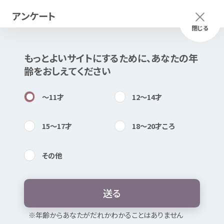
アンケート
メニュー
ふりがな
つかいかた
閉じる
もっとよいサイトにするために、あなたの
年
このページは
公開情報
をもとに
齢
をおしえてください
Mexで
作成
しました
知
困
居場所
〜11
才
12〜14
才
15〜17
才
18〜20
才
ころ
その
他
内検索
気持
男性
被害者
のための
相談
送
る
暴言
・
無視
・ひいき
たたく・
殴
る
お
気
に
入
り
※
年
齢
からあなたがだれかわかることはありません
性被害
・わいせつ