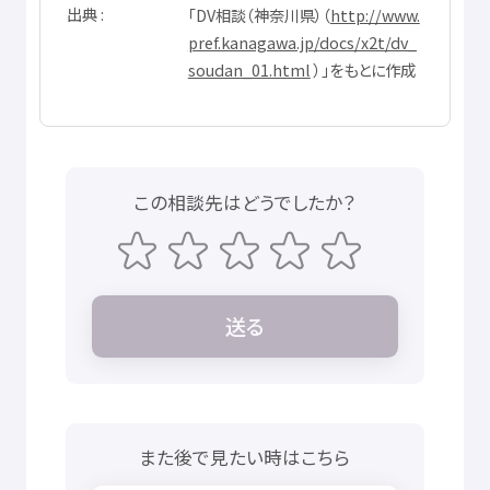
出典
「
DV
相談
（
神奈川県
）（
http://www.
pref.kanagawa.jp/docs/x2t/dv_
soudan_01.html
）」をもとに
作成
この
相談先
はどうでしたか？
送
る
また
後
で
見
たい
時
はこちら