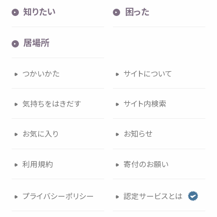
知
りたい
困
った
居場所
つかいかた
サイトについて
気持
ちをはきだす
サイト
内検索
お
気
に
入
り
お
知
らせ
利用規約
寄付
のお
願
い
プライバシーポリシー
認定
サービスとは