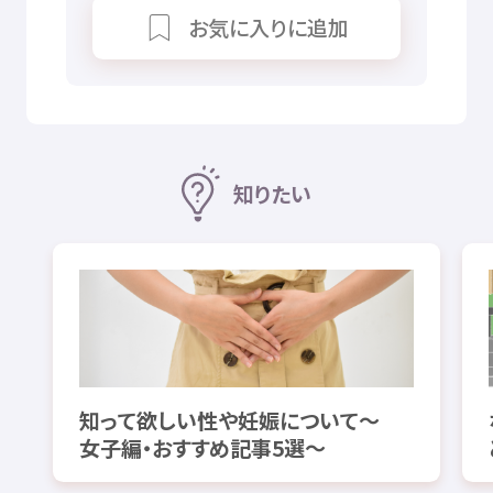
お
気
に
入
りに
追加
知
りたい
知
って
欲
しい
性
や
妊娠
について～
女子
編
・おすすめ
記事
5
選
～