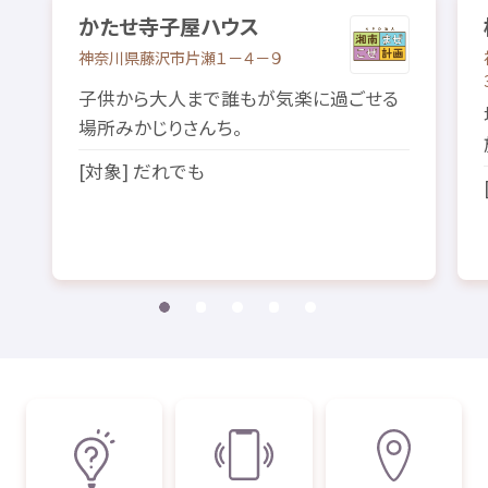
かたせ
寺子屋
ハウス
神奈川県
藤沢市
片瀬
１－４－９
子供
から
大人
まで
誰
もが
気楽
に
過
ごせる
場所
みかじりさんち。
[
対象
] だれでも