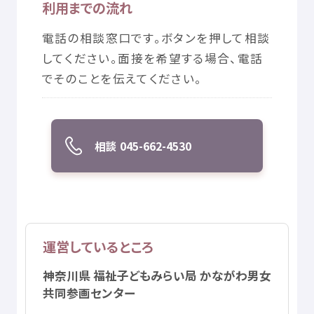
利用
までの
流
れ
© Mex
電話
の
相談
窓口
です。ボタンを
押
して
相談
してください。
面接
を
希望
する
場合
、
電話
でそのことを
伝
えてください。
相談
045-662-4530
運営
しているところ
神奈川県
福祉
子
どもみらい
局
かながわ
男女
共同
参画
センター