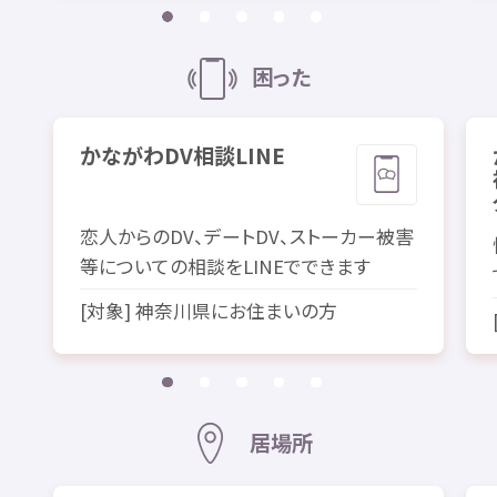
困
った
かながわ
DV
相談
LINE
恋人
からのDV、デートDV、ストーカー
被害
等
についての
相談
をLINEでできます
[
対象
]
神奈川
県
にお
住
まいの
方
居場所