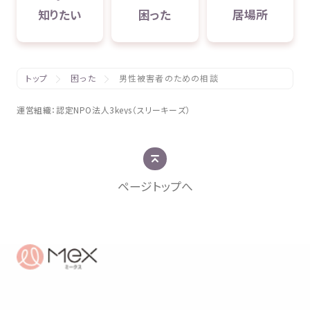
知
りたい
困
った
居場所
トップ
困った
男性被害者のための相談
運営組織
：
認定
NPO
法人
3keys（スリーキーズ）
ページトップへ