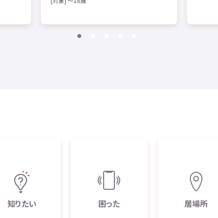
[
対象
] ～18
歳
知
りたい
困
った
居場所