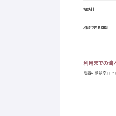
相談料
相談
できる
時間
利用
までの
流
電話
の
相談
窓口
で