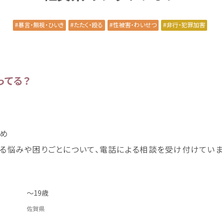
暴言
・
無視
・ひいき
たたく・
殴
る
性被害
・わいせつ
非行
・
犯罪加害
ってる？
じめ
る
悩
みや
困
りごとについて、
電話
による
相談
を
受
け
付
けていま
～19
歳
佐賀県