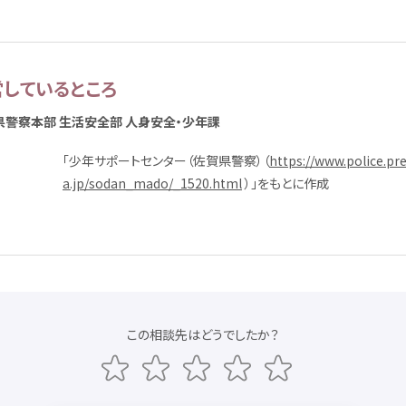
営
しているところ
県警
察
本部
生活
安全
部
人身
安全
・
少年
課
「
少年
サポートセンター（
佐賀
県警
察
）（
https://www.police.pre
a.jp/sodan_mado/_1520.html
）」をもとに
作成
この
相談先
はどうでしたか？