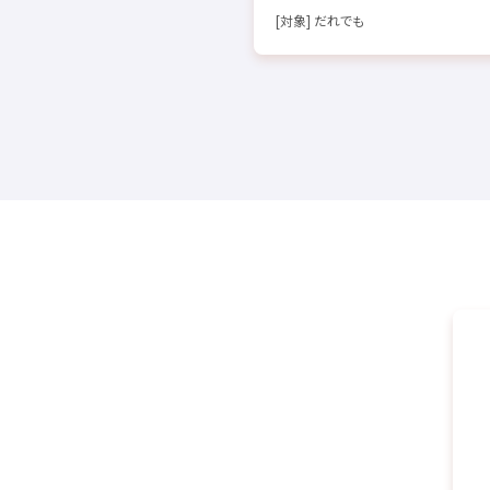
[
対象
] だれでも