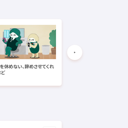
を
休
めない、
辞
めさせてくれ
書
込
犯罪
など