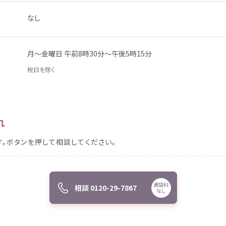
なし
月
～
金曜日
午前
8
時
30
分
～
午後
5
時
15
分
祝日
を
除
く
れ
す。ボタンを
押
して
相談
してください。
通話料
相談
0120-29-7867
なし