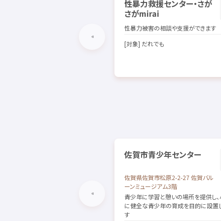
性暴力
救援
センター・さが
さが
mirai
性暴力
被害
の
相談
や
支援
ができます
[
対象
] だれでも
佐賀市
青少年
センター
佐賀県
佐賀市
松原
2-2-27
佐賀
バル
ーンミュージアム3
階
青少年
に
学習
と
憩
いの
場
所
を
提供
し、
に
健全
な
青少年
の
育成
を
目的
に
設置
す