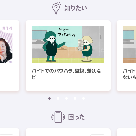
知
りたい
バイトでのパワハラ、
監視
、
差別
な
バイト
ど
ない
困
った