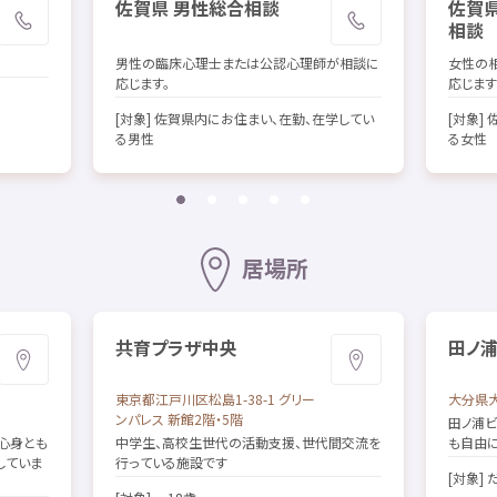
佐賀県
男性
総合
相談
佐賀
相談
男性
の
臨床
心理士
または
公認
心理
師
が
相談
に
女性
の
応
じます。
応
じます
[
対象
]
佐賀
県内
にお
住
まい、
在勤
、
在学
してい
[
対象
]
る
男性
る
女性
居場所
共育
プラザ
中央
田
ノ
東京都
江戸川区
松島
1-38-1 グリー
大分県
ンパレス
新館
2
階
・5
階
田
ノ
浦
心身
とも
中学生
、
高校生
世代
の
活動
支援
、
世代
間
交流
を
も
自由
していま
行
っている
施設
です
[
対象
]