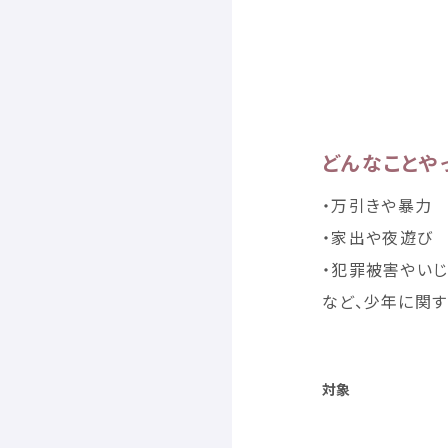
どんなことや
・
万引
きや
暴力
・
家出
や
夜遊
び
・
犯罪
被害
やい
など、
少年
に
関
す
対象