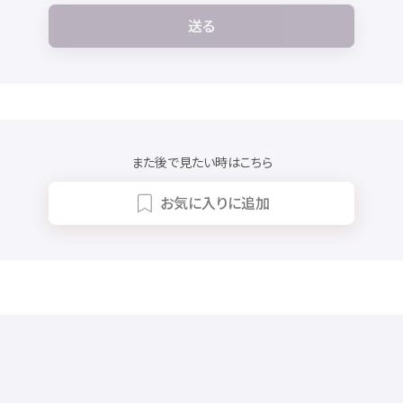
送
る
また
後
で
見
たい
時
はこちら
お
気
に
入
りに
追加