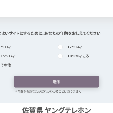
知
りたい
とよいサイトにするために、あなたの
年
齢
をおしえてください
このページは
公開情報
をもとに
Mexで
作成
しました
〜11
才
12〜14
才
15〜17
才
18〜20
才
ころ
その
他
送
る
※
年
齢
からあなたがだれかわかることはありません
佐賀県
ヤングテレホン