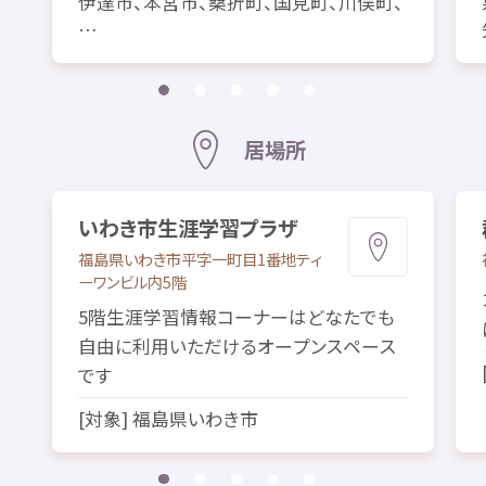
伊達市
、
本宮市
、
桑折町
、
国見町
、
川俣町
、
…
居場所
いわき
市
生涯
学習
プラザ
福島県
いわき
市
平字
一
町
目
1
番地
ティ
ーワンビル
内
5
階
5
階
生涯
学習
情報
コーナーはどなたでも
自由
に
利用
いただけるオープンスペース
です
[
対象
]
福島県
いわき
市