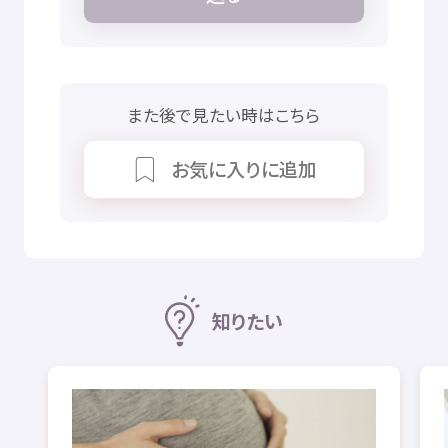
また
後
で
見
たい
時
はこちら
お
気
に
入
りに
追加
知
りたい