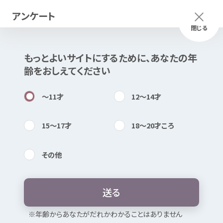
アンケート
メニュー
ふりがな
つかいかた
閉じる
もっとよいサイトにするために、あなたの
年
このページは
公開情報
をもとに
齢
をおしえてください
Mexで
作成
しました
知
困
居場所
〜11
才
12〜14
才
15〜17
才
18〜20
才
ころ
その
他
内検索
気持
県中
保健
福祉
事務所
思春期
相談
送
る
性
の
悩
み
妊娠
（したかも）
お
気
に
入
り
※
年
齢
からあなたがだれかわかることはありません