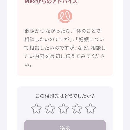
Mexからのアドバイス
電話
がつながったら、「
体
のことで
相談
したいのですが」、「
妊娠
につい
て
相談
したいのですが」など、
相談
し
たい
内容
を
最初
に
伝
えてみてくださ
い。
この
相談先
はどうでしたか？
送
る