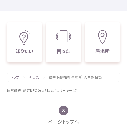
知
りたい
困
った
居場所
トップ
困った
県中保健福祉事務所 思春期相談
運営組織
：
認定
NPO
法人
3keys（スリーキーズ）
ページトップへ