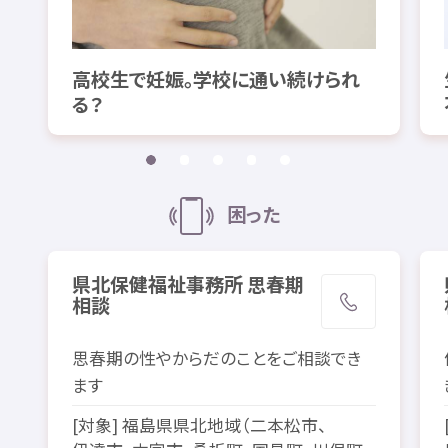
高校生
で
妊娠
。
学校
に
通
い
続
けられ
る？
困
った
県北
保健
福祉
事務所
思春期
相談
思春期
の
性
やからだのことをご
相談
でき
ます
[
対象
]
福島県
県北
地域
（
二本松市
、