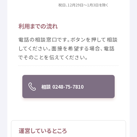
© Mex
祝日
、12
月
29
日
～1
月
3
日
を
除
く
利用
までの
流
れ
電話
の
相談
窓口
です。ボタンを
押
して
相談
してください。
面接
を
希望
する
場合
、
電話
でそのことを
伝
えてください。
相談
0248-75-7810
運営
しているところ