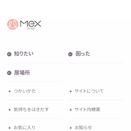
知
りたい
困
った
居場所
つかいかた
サイトについて
気持
ちをはきだす
サイト
内検索
お
気
に
入
り
お
知
らせ