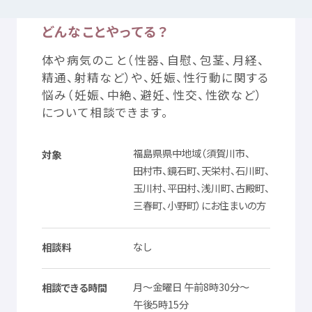
どんなことやってる？
つかいかた
サイトについて
体
や
病気
のこと（
性器
、
自慰
、
包茎
、
月経
、
精通
、
射精
など）や、
妊娠
、
性行動
に
関
する
気持
ちをはきだす
サイト
内検索
悩
み（
妊娠
、
中絶
、
避
妊
、
性交
、
性欲
など）
について
相談
できます。
お
気
に
入
り
お
知
らせ
福島県
県中
地域
（
須賀川市
、
対象
田村市
、
鏡石町
、
天栄村
、
石川町
、
利用規約
寄付
のお
願
い
玉川村
、
平田村
、
浅川町
、
古殿町
、
三春町
、
小野町
）にお
住
まいの
方
プライバシーポリシー
認定
サービスとは
なし
相談料
Mexへのお
問
い
合
わせ
月
～
金曜日
午前
8
時
30
分
～
相談
できる
時間
午後
5
時
15
分