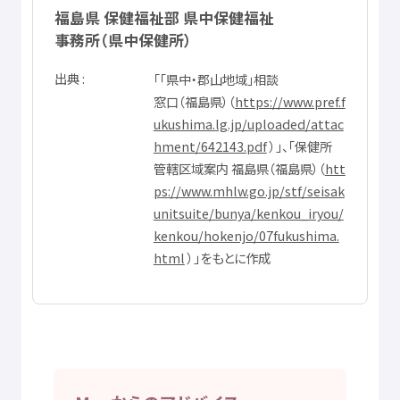
福島県
保健
福祉
部
県中
保健
福祉
事務所
（
県中
保健所
）
出典
「「
県中
・
郡山
地域
」
相談
窓口
（
福島県
）（
https://www.pref.f
ukushima.lg.jp/uploaded/attac
hment/642143.pdf
）」、「
保健所
管轄
区域
案内
福島県
（
福島県
）（
htt
ps://www.mhlw.go.jp/stf/seisak
unitsuite/bunya/kenkou_iryou/
kenkou/hokenjo/07fukushima.
html
）」をもとに
作成