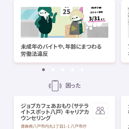
未成年
のバイトや、
年齢
にまつわる
労働法
違反
困
った
ジョブカフェあおもり（サテラ
イトスポット
八戸
） キャリアカ
ウンセリング
青森県
八戸市
内丸
1
丁目
1-1
八戸
市庁