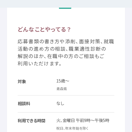
働
く
つかいかた
サイトについて
どんなことやってる？
気持
ちをはきだす
サイト
内検索
応募
書類
の
書
き
方
や
添削
、
面接
対策
、
就職
活動
の
進
め
方
の
相談
、
職業
適性
診断
の
解説
のほか、
在職
中
の
方
のご
相談
もご
お
気
に
入
り
お
知
らせ
利用
いただけます。
利用規約
寄付
のお
願
い
15
歳
～
対象
青森県
プライバシーポリシー
認定
サービスとは
なし
相談料
Mexへのお
問
い
合
わせ
火
、
金曜日
午前
9
時
～
午後
5
時
利用
できる
時間
祝日
、
年末
年始
を
除
く