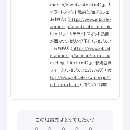
mori.jp/about/sate.html
）」、「サ
テライトスポット
弘前
（ジョブカフェ
あおもり）（
https://www.jobcafe-
aomori.jp/about/sate_hirosaki.
html
）」、「サテライトスポット
弘前
対面
カウンセリング
予約
（ジョブカフ
ェあおもり）（
https://www.jobcaf
e-aomori.jp/soudan/form_cou
nseling_hiro.html
）」、「
新規
登録
フォーム（ジョブカフェあおもり）（
ht
tps://www.jobcafe-aomori.jp/fi
rst_form.html
）」をもとに
作成
この
相談先
はどうでしたか？