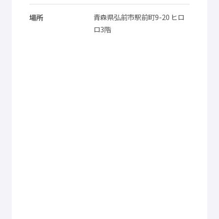
© Mex
青森県
弘前市
駅前町
9-20 ヒロ
場所
ロ3
階