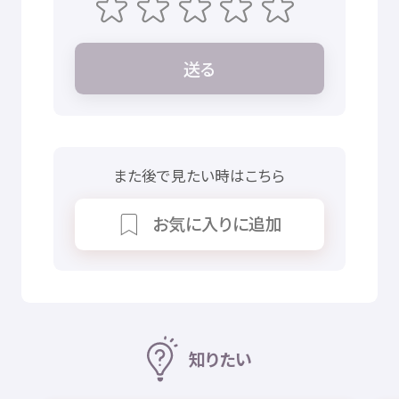
送
る
また
後
で
見
たい
時
はこちら
お
気
に
入
りに
追加
知
りたい