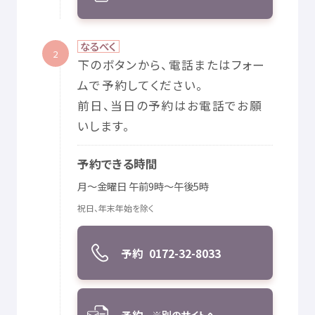
なるべく
2
下
のボタンから、
電話
またはフォー
ムで
予約
してください。
前日
、
当日
の
予約
はお
電話
でお
願
いします。
予約
できる
時間
月
～
金曜日
午前
9
時
～
午後
5
時
祝日
、
年末
年始
を
除
く
予約
0172-32-8033
※
別
のサイトへ