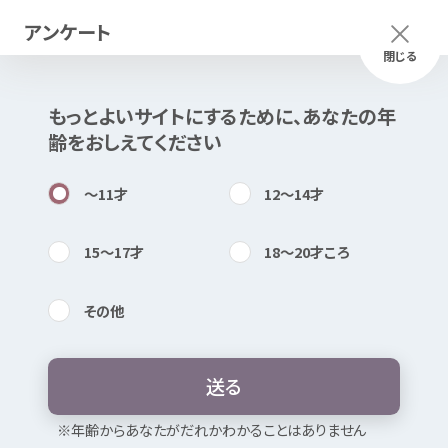
アンケート
メニュー
ふりがな
つかいかた
閉じる
もっとよいサイトにするために、あなたの
年
このページは
公開情報
をもとに
齢
をおしえてください
Mexで
作成
しました
知
困
居場所
〜11
才
12〜14
才
15〜17
才
18〜20
才
ころ
その
他
内検索
気持
ジョブカフェあおもり（サテライト
スポット
弘前
） キャリアカウンセリ
送
る
ング
お
気
に
入
り
※
年
齢
からあなたがだれかわかることはありません