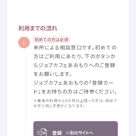
利用
までの
流
れ
初
めての
方
は
必須
1
来所
による
相談
窓口
です。
初
めての
方
はご
利用
にあたり、
下
のボタンか
らジョブカフェあおもりへのご
登録
をお
願
いします。
ジョブカフェあおもりの『
登録
カー
ド』をお
持
ちの
方
はご
持参
ください。
※
最後
の
利用
から6か
月
以上
経
った
方
は、
初
めて
の
方
と
同
じ
手続
きになります。
登録
※
別
のサイトへ