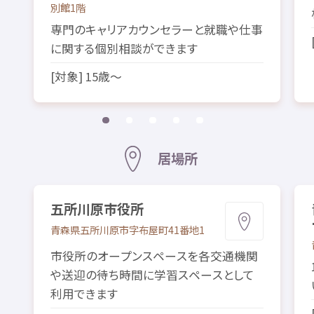
別館
1
階
専門
のキャリアカウンセラーと
就職
や
仕事
に
関
する
個別
相談
ができます
[
対象
] 15
歳
～
居場所
五所川原
市役所
青森県
五所川原市
字
布屋町
41
番地
1
市役所
のオープンスペースを
各
交通
機関
や
送迎
の
待
ち
時間
に
学習
スペースとして
利用
できます