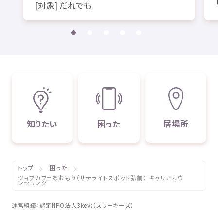
[
対象
] だれでも
知
りたい
困
った
居場所
トップ
困った
ジョブカフェあおもり（サテライトスポット弘前） キャリアカウ
ンセリング
運営組織
：
認定
NPO
法人
3keys（スリーキーズ）