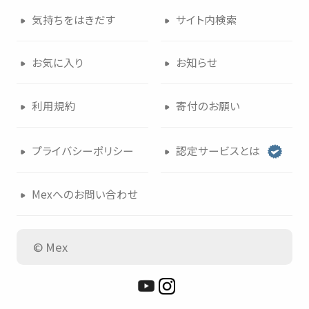
気持
ちをはきだす
サイト
内検索
お
気
に
入
り
お
知
らせ
利用規約
寄付
のお
願
い
プライバシーポリシー
認定
サービスとは
Mexへのお
問
い
合
わせ
© Mex