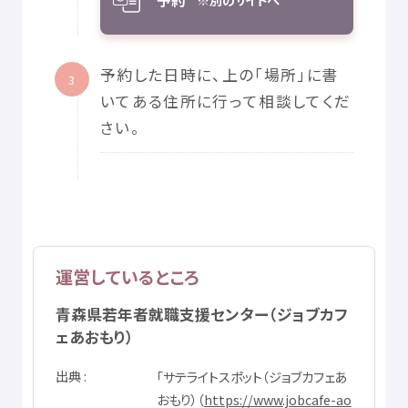
予約
予約
した
日時
に、
上
の「
場所
」に
書
3
いてある
住所
に
行
って
相談
してくだ
さい。
運営
しているところ
青森県
若年者
就職
支援
センター（ジョブカフ
ェあおもり）
出典
「サテライトスポット（ジョブカフェあ
おもり）（
https://www.jobcafe-ao