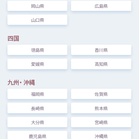
岡山県
広島県
山口県
四国
柏
市民
交流
センター（
柏市
文化
・
交流
複合
施設
パレット
柏
）
徳島県
香川県
千葉県
柏市
柏
一
丁目
7
番
1-301
号
Day Oneタワ
ー3
階
愛媛県
高知県
オープンスペースはどなたでもご
自由
にご
利用
九州
・
沖縄
いただけます
福岡県
佐賀県
[
対象
] だれでも
長崎県
熊本県
大分県
宮崎県
鹿児島県
沖縄県