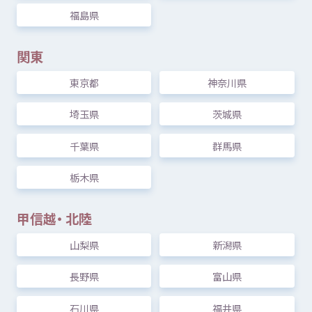
108
件
福島県
つかいかた
サイトについて
関東
中高生
ひろば
蒲田
（
新蒲田
一
丁目
複合
施設
カムカム
新蒲田
）
東京都
神奈川県
気持
ちをはきだす
サイト
内検索
東京都
大田区
新蒲田
1-18-16
新蒲田
一
丁目
埼玉県
茨城県
複合
施設
（カムカム
新蒲田
）4
F
お
気
に
入
り
お
知
らせ
自習
等
に
利用
できる
中高生
向
け
施設
です
千葉県
群馬県
[
対象
]
東京都
大田区
にお
住
まい、
在学
の
中
、
栃木県
利用規約
寄付
のお
願
い
高校生
甲信越
・
北陸
プライバシーポリシー
認定
サービスとは
山梨県
新潟県
Mexへのお
問
い
合
わせ
長野県
富山県
つくば
市民
センター（コリドイオ）
石川県
福井県