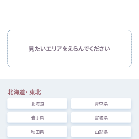
居場所
しぼりこむ
メニュー
ふりがな
つかいかた
[
必須
] えらんだエリアの
情報
を
表示
します
見
たいエリアをえらんでください
知
困
居場所
知
りたい
困
った
居場所
定
最低
基準
北海道
・
東北
認定
サービス
内検索
気持
北海道
青森県
しぼりこむ
岩手県
宮城県
お
気
に
入
り
秋田県
山形県