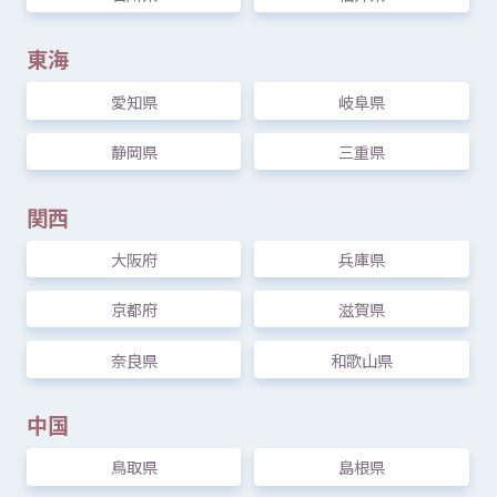
茨城県
つくば
市
吾妻
一
丁目
10
番地
1
© Mex
フリースペースは
学習
や
話
し
合
いなどだれでも
東海
自由
に
使用
できます
愛知県
岐阜県
[
対象
] だれでも
静岡県
三重県
関西
大阪府
兵庫県
茨木市
文化
・
子育
て
複合
施設
おに
京都府
滋賀県
クル
大阪府
茨木市
駅前
三
丁目
9
番
45
号
奈良県
和歌山県
交流
ホワイエや
屋上
広場
はフリースペースとして
開放
しています
中国
[
対象
] だれでも
鳥取県
島根県