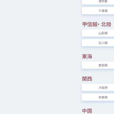
東京都
千葉県
108
件
甲信越
・
北陸
山梨県
石川県
東海
愛知県
[
関西
大阪府
奈良県
中国
[