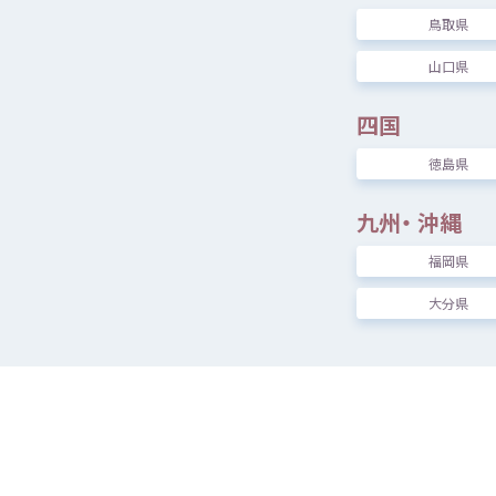
鳥取県
山口県
四国
徳島県
[
九州
・
沖縄
福岡県
大分県
[