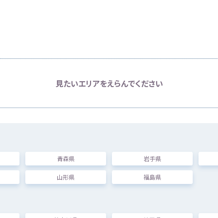
知
りたい
アの
情報
を
表示
します
見
たいエリアをえらんでください
困
った
準
青森県
岩手県
山形県
福島県
しぼりこむ