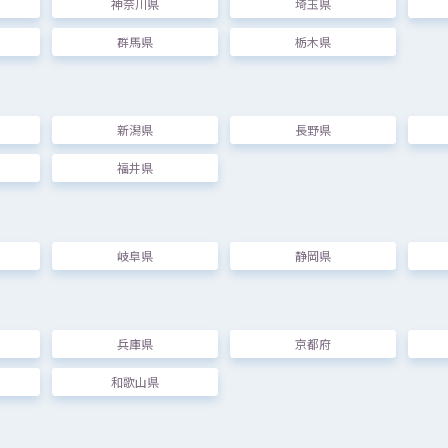
神奈川県
埼玉県
群馬県
栃木県
新潟県
長野県
福井県
中高生
ひろば
蒲田
（
新蒲田
一
丁目
複合
施設
カムカム
新蒲田
）
東京都
大田区
新蒲田
1-18-16
新蒲田
一
丁目
複合
施設
（カムカム
新蒲田
）4
F
自習
等
に
利用
できる
中高生
向
け
施設
です
岐阜県
静岡県
対象
]
東京都
大田区
にお
住
まい、
在学
の
中
、
高校生
兵庫県
京都府
つくば
市民
センター（コリドイオ）
茨城県
つくば
市
吾妻
一
丁目
10
番地
1
和歌山県
フリースペースは
学習
や
話
し
合
いなどだれでも
自由
に
使用
できます
対象
] だれでも