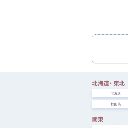
居場所
しぼりこむ
[
必須
] えらんだエリ
知
りたい
定
最低
基
北海道
・
東北
北海道
認定
サービス
秋田県
関東