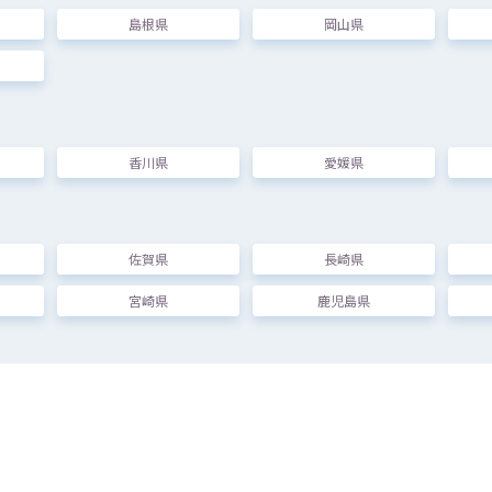
島根県
岡山県
茨木市
文化
・
子育
て
複合
施設
おにクル
大阪府
茨木市
駅前
三
丁目
9
番
45
号
交流
ホワイエや
屋上
広場
はフリースペースとして
開放
しています
香川県
愛媛県
対象
] だれでも
佐賀県
長崎県
柏
市民
交流
センター（
柏市
文化
・
交流
複合
施設
パレット
柏
）
宮崎県
鹿児島県
千葉県
柏市
柏
一
丁目
7
番
1-301
号
Day Oneタワー3
階
オープンスペースはどなたでもご
自由
にご
利用
いただけます
対象
] だれでも
郡山市
中央
公民館