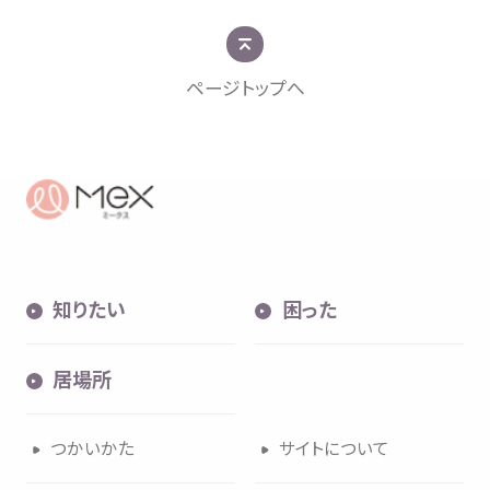
ページトップへ
知
困
居場所
知
りたい
困
った
内検索
気持
居場所
つかいかた
サイトについて
お
気
に
入
り