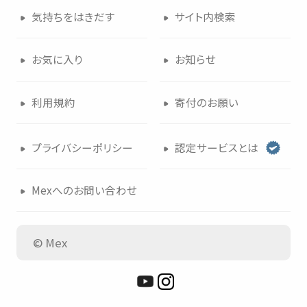
気持
ちをはきだす
サイト
内検索
つかいかた
サイトについて
お
気
に
入
り
お
知
らせ
気持
ちをはきだす
サイト
内検索
利用規約
寄付
のお
願
い
お
気
に
入
り
お
知
らせ
プライバシーポリシー
認定
サービスとは
利用規約
寄付
のお
願
い
Mexへのお
問
い
合
わせ
プライバシーポリシー
認定
サービスとは
© Mex
Mexへのお
問
い
合
わせ