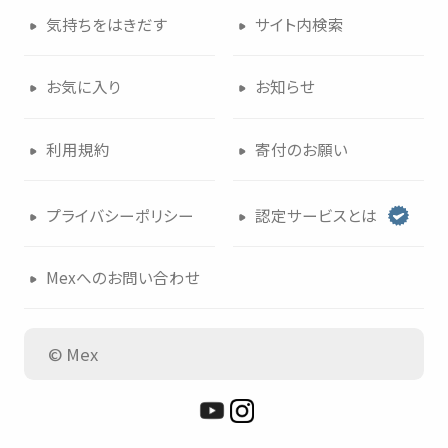
気持
ちをはきだす
サイト
内検索
つかいかた
サイトについて
お
気
に
入
り
お
知
らせ
気持
ちをはきだす
サイト
内検索
利用規約
寄付
のお
願
い
お
気
に
入
り
お
知
らせ
プライバシーポリシー
認定
サービスとは
利用規約
寄付
のお
願
い
Mexへのお
問
い
合
わせ
プライバシーポリシー
認定
サービスとは
© Mex
Mexへのお
問
い
合
わせ