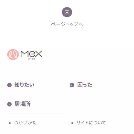
ページトップへ
知
困
居場所
知
りたい
困
った
内検索
気持
居場所
つかいかた
サイトについて
お
気
に
入
り