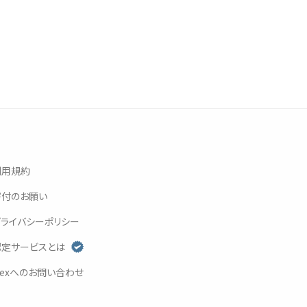
利用規約
寄付
のお
願
い
プライバシーポリシー
認定
サービスとは
exへのお
問
い
合
わせ