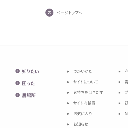
ページトップへ
知
りたい
つかいかた
サイトについて
困
った
気持
ちをはきだす
居場所
サイト
内検索
お
気
に
入
り
M
お
知
らせ