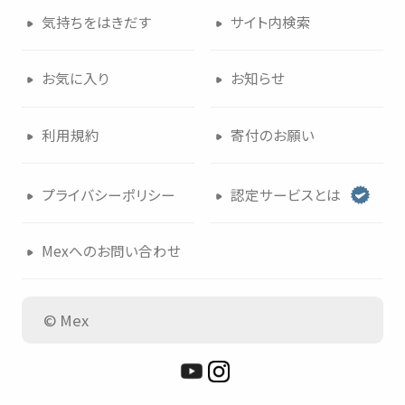
気持
ちをはきだす
サイト
内検索
つかいかた
サイトについて
お
気
に
入
り
お
知
らせ
気持
ちをはきだす
サイト
内検索
利用規約
寄付
のお
願
い
お
気
に
入
り
お
知
らせ
プライバシーポリシー
認定
サービスとは
利用規約
寄付
のお
願
い
Mexへのお
問
い
合
わせ
プライバシーポリシー
認定
サービスとは
© Mex
Mexへのお
問
い
合
わせ