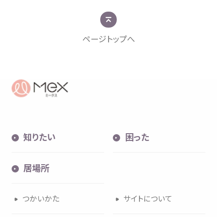
ページトップへ
知
困
居場所
知
りたい
困
った
内検索
気持
居場所
つかいかた
サイトについて
お
気
に
入
り