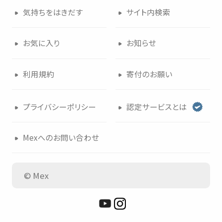
気持
ちをはきだす
サイト
内検索
つかいかた
サイトについて
お
気
に
入
り
お
知
らせ
気持
ちをはきだす
サイト
内検索
利用規約
寄付
のお
願
い
お
気
に
入
り
お
知
らせ
プライバシーポリシー
認定
サービスとは
利用規約
寄付
のお
願
い
Mexへのお
問
い
合
わせ
プライバシーポリシー
認定
サービスとは
© Mex
Mexへのお
問
い
合
わせ