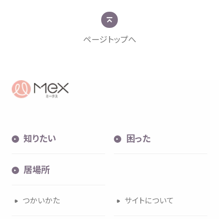
ページトップへ
知
困
居場所
知
りたい
困
った
内検索
気持
居場所
つかいかた
サイトについて
お
気
に
入
り